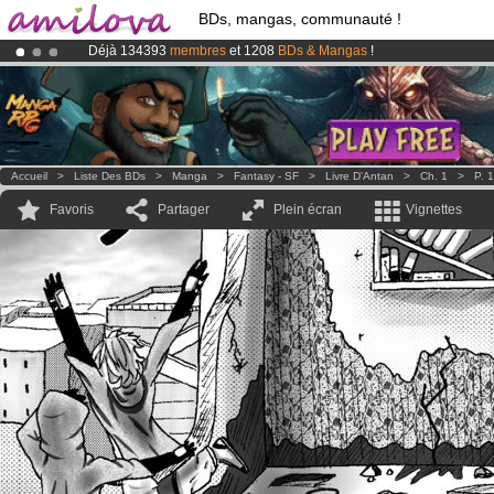
BDs, mangas, communauté !
Déjà 134393
membres
et 1208
BDs & Mangas
!
Le
Kickstarter Amilova est désormais lancé
!.
Abonnement premium: à partir de
3.95 euros
par mois !
Clique ici p
Accueil
>
Liste Des BDs
>
Manga
>
Fantasy - SF
>
Livre D'Antan
>
Ch. 1
>
P. 
Favoris
Partager
Plein écran
Vignettes