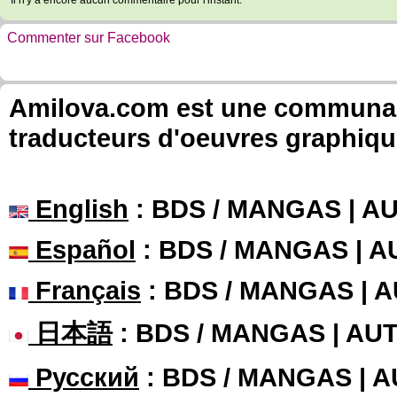
Il n'y a encore aucun commentaire pour l'instant.
Commenter sur Facebook
Amilova.com est une communauté
traducteurs d'oeuvres graphiqu
English
: BDS / MANGAS | 
Español
: BDS / MANGAS | 
Français
: BDS / MANGAS | 
日本語
: BDS / MANGAS | A
Русский
: BDS / MANGAS | 