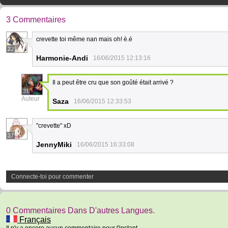
3 Commentaires
crevette toi même nan mais oh! è.é
22
Harmonie-Andi
16/06/2015 12:13:16
Il a peut être cru que son goûté était arrivé ?
31
Auteur
Saza
16/06/2015 12:33:53
"crevette" xD
37
JennyMiki
16/06/2015 16:33:08
Connecte-toi pour commenter
0 Commentaires Dans D'autres Langues.
Français