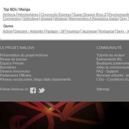
Top BDs / Manga
Amilova
Hémisphères
Chronoctis Express
Super Dragon Bros Z
Psychomant
Connection
Sethxfaye
Graped
Wisteria
Bienvenidos A República Gada
Only 
Genre
Action
Dessins - Artworks
Fantasy - SF
Humour
Jeunesse
Romance
Sexy - 
LE PROJET AMILOVA
COMMUNAUTÉ
Présentation du projet Amilova
Tutoriel du lecteur
Revue de presse
Évènements IRL
Espace Presse
Boutiques partenair
Bannières
Aider la communauté 
Devenir Annonceur
FAQ - Support
Partenaires Officiels
Monnaie virtuelle : l
Réseau social poker, blogs stats classements
CGU - Conditions d'ut
Follow Amilova on
Sitemap