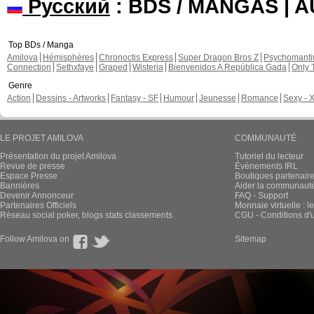
Русский
: BDS / MANGAS | 
Top BDs / Manga
Amilova
Hémisphères
Chronoctis Express
Super Dragon Bros Z
Psychomant
Connection
Sethxfaye
Graped
Wisteria
Bienvenidos A República Gada
Only 
Genre
Action
Dessins - Artworks
Fantasy - SF
Humour
Jeunesse
Romance
Sexy - 
LE PROJET AMILOVA
COMMUNAUTÉ
Présentation du projet Amilova
Tutoriel du lecteur
Revue de presse
Évènements IRL
Espace Presse
Boutiques partenair
Bannières
Aider la communauté 
Devenir Annonceur
FAQ - Support
Partenaires Officiels
Monnaie virtuelle : l
Réseau social poker, blogs stats classements
CGU - Conditions d'ut
Follow Amilova on
Sitemap