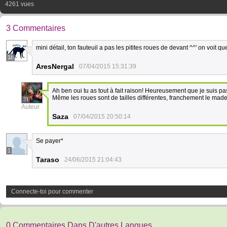
4261 vues
3 Commentaires
mini détail, ton fauteuil a pas les pitites roues de devant ^^' on voit q
18
AresNergal
07/04/2015 15:31:39
Ah ben oui tu as tout à fait raison! Heureusement que je suis pa
Même les roues sont de tailles différentes, franchement le made
31
Auteur
Saza
07/04/2015 20:50:14
Se payer*
1
Taraso
24/06/2015 21:04:43
Connecte-toi pour commenter
0 Commentaires Dans D'autres Langues.