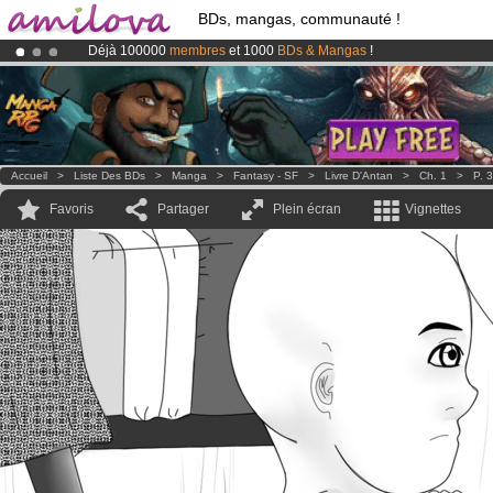
BDs, mangas, communauté !
Déjà 100000
membres
et 1000
BDs & Mangas
!
Le
Kickstarter Amilova est désormais lancé
!.
Abonnement premium: à partir de
3.95 euros
par mois !
Clique ici p
Accueil
>
Liste Des BDs
>
Manga
>
Fantasy - SF
>
Livre D'Antan
>
Ch. 1
>
P. 3
Favoris
Partager
Plein écran
Vignettes