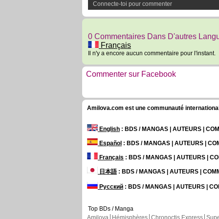
Connecte-toi pour commenter
0 Commentaires Dans D'autres Lang
Français
Il n'y a encore aucun commentaire pour l'instant.
Commenter sur Facebook
Amilova.com est une communauté internationale 
English
: BDS / MANGAS | AUTEURS | C
Español
: BDS / MANGAS | AUTEURS | C
Français
: BDS / MANGAS | AUTEURS | 
日本語
: BDS / MANGAS | AUTEURS | CO
Русский
: BDS / MANGAS | AUTEURS | 
Top BDs / Manga
Amilova
Hémisphères
Chronoctis Express
Supe