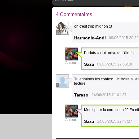
4 Commentaires
oh c'est trop mignon :3
22
Harmonie-Andi
09/06/2015 20:39
Parfois ça lui arrive de l'être! :p
31
Auteur
Saza
09/06/2015 22:56:18
Tu admirais les contes* L'histoire a l
lecture
1
Taraso
24/06/2015 21:01:37
Merci pour la correction ^^ En ef
31
Auteur
Saza
24/06/2015 22:47:27