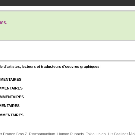
ues.
d'artistes, lecteurs et traducteurs d'oeuvres graphiques !
OMMENTAIRES
OMMENTAIRES
COMMENTAIRES
MMENTAIRES
COMMENTAIRES
r Dragon Bros Z
Psychomantium
Human Puppets
Tokio Libido
His Feelings
Ar