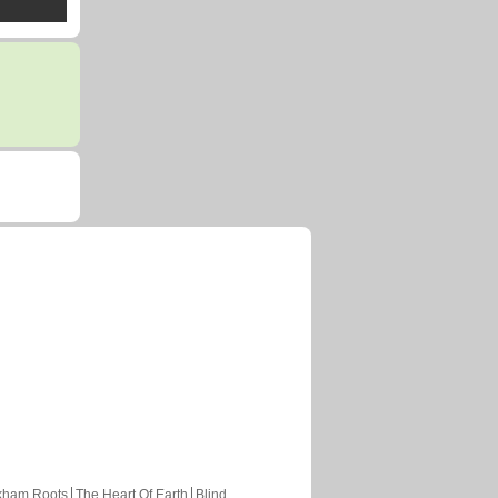
kham Roots
The Heart Of Earth
Blind