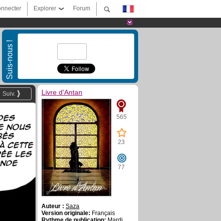
nnecter
Explorer
Forum
Suis-nous !
Livre d'Antan
Suiv.
565
23
77
Auteur :
Saza
Version originale:
Français
Rythme de publication:
Mardi,