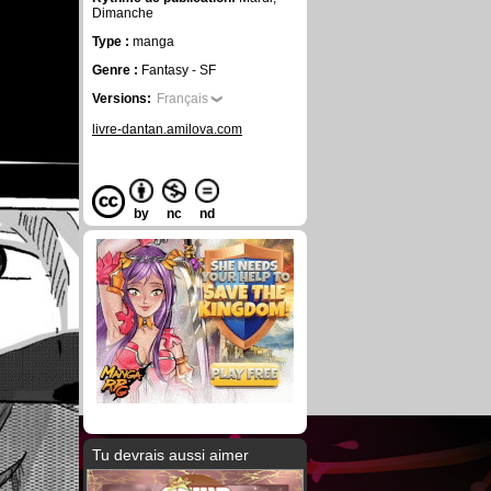
Dimanche
Type :
manga
Genre :
Fantasy - SF
Versions:
Français
livre-dantan.amilova.com
by
nc
nd
Tu devrais aussi aimer