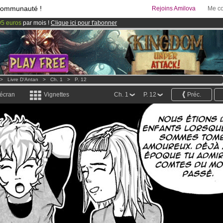
communauté !
Rejoins Amilova
Me co
95 euros
par mois !
Clique ici pour t'abonner
& Mangas
!
 lancé
!.
>
Livre D'Antan
>
Ch. 1
>
P. 12
 écran
Vignettes
Ch. 1
P. 12
Préc.