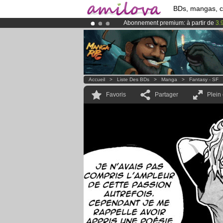
BDs, mangas, 
Abonnement premium: à partir de
3.
Déjà 100000
membres
et 1000
BDs 
Le
Kickstarter Amilova est désormais
Accueil
>
Liste Des BDs
>
Manga
>
Fantasy - SF
Favoris
Partager
Plein