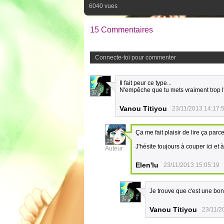
6040 vues
15 Commentaires
Connecte-toi pour commenter
Il fait peur ce type...
N'empêche que tu mets vraiment trop l
37
Vanou Titiyou
23/11/2013 14:17:
Ça me fait plaisir de lire ça parc
26
J'hésite toujours à couper ici et
Auteur
Elen'lu
23/11/2013 15:05:19
Je trouve que c'est une bon
37
Vanou Titiyou
23/11/2