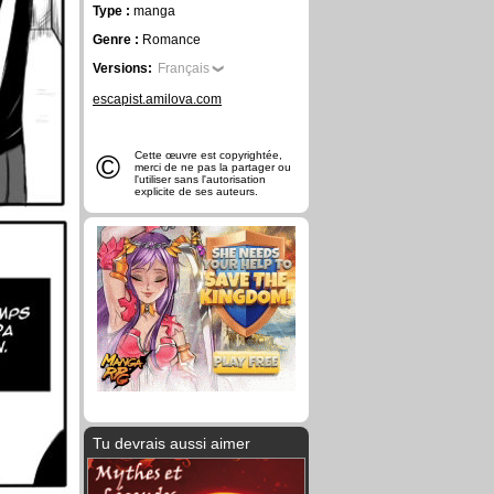
Type :
manga
Genre :
Romance
Versions:
Français
escapist.amilova.com
©
Cette œuvre est copyrightée,
merci de ne pas la partager ou
l'utiliser sans l'autorisation
explicite de ses auteurs.
Tu devrais aussi aimer