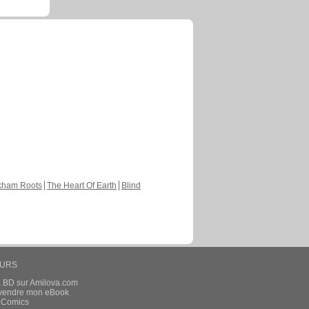
kham Roots
The Heart Of Earth
Blind
EURS
a BD sur Amilova.com
t vendre mon eBook
e Comics