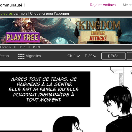
communauté !
Rejoins Amilova
Me co
95 euros
par mois !
Clique ici pour t'abonner
& Mangas
!
 lancé
!.
Escapist
>
Ch. 1
>
P. 39
 écran
Vignettes
Ch. 1
P. 39
Préc.