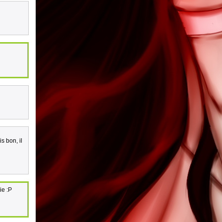
s bon, il
ie :P