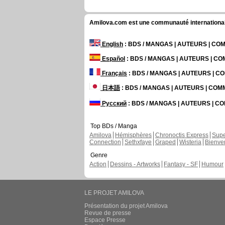
Amilova.com est une communauté internationale 
English
: BDS / MANGAS | AUTEURS | C
Español
: BDS / MANGAS | AUTEURS | C
Français
: BDS / MANGAS | AUTEURS | 
日本語
: BDS / MANGAS | AUTEURS | CO
Русский
: BDS / MANGAS | AUTEURS | 
Top BDs / Manga
Amilova
Hémisphères
Chronoctis Express
Supe
Connection
Sethxfaye
Graped
Wisteria
Bienve
Genre
Action
Dessins - Artworks
Fantasy - SF
Humour
LE PROJET AMILOVA
Présentation du projet Amilova
Revue de presse
Espace Presse