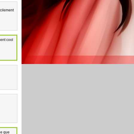
acilement
ent cool
le que