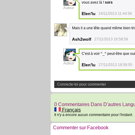
vous avez là !
sors
26
Auteur
Elen'lu
24/11/2013 11:44:56
Mais il a une tête quand même bien tri
9
Ash2wolf
27/11/2013 16:58:58
C'est à voir ^_^ peut-être que ou
26
Auteur
Elen'lu
27/11/2013 18:58:55
Connecte-toi pour commenter
0 Commentaires Dans D'autres Lang
Français
Il n'y a encore aucun commentaire pour l'instant.
Commenter sur Facebook