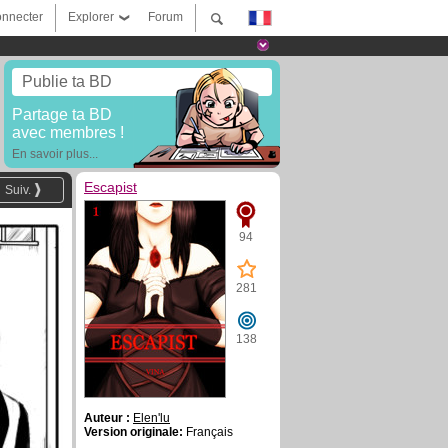
nnecter
Explorer
Forum
Publie ta BD
Partage ta BD
avec membres !
En savoir plus...
Escapist
Suiv.
94
281
138
Auteur :
Elen'lu
Version originale:
Français