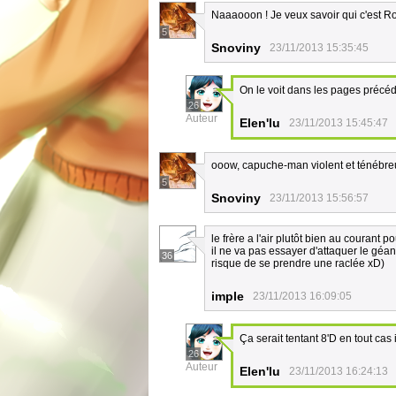
Naaaooon ! Je veux savoir qui c'est R
5
Snoviny
23/11/2013 15:35:45
On le voit dans les pages précé
26
Auteur
Elen'lu
23/11/2013 15:45:47
ooow, capuche-man violent et ténébreux,
5
Snoviny
23/11/2013 15:56:57
le frère a l'air plutôt bien au courant p
il ne va pas essayer d'attaquer le géan
36
risque de se prendre une raclée xD)
imple
23/11/2013 16:09:05
Ça serait tentant 8'D en tout cas
26
Auteur
Elen'lu
23/11/2013 16:24:13