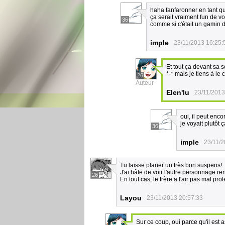
haha fanfaronner en tant q
ça serait vraiment fun de vo
36
comme si c'était un gamin 
imple
23/11/2013 16:25:
Et tout ça devant sa
*-* mais je tiens à l
26
Auteur
Elen'lu
23/11/2013
oui, il peut enco
je voyait plutôt
36
imple
23/11/2
Tu laisse planer un très bon suspens!
J'ai hâte de voir l'autre personnage re
26
En tout cas, le frère a l'air pas mal pr
Layou
23/11/2013 20:57:33
Sur ce coup, oui parce qu'il est 