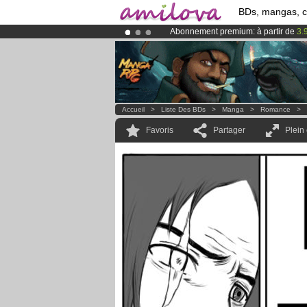
BDs, mangas, 
Abonnement premium: à partir de
3.
Déjà 100000
membres
et 1000
BDs 
Le
Kickstarter Amilova est désormais
Accueil
>
Liste Des BDs
>
Manga
>
Romance
>
Favoris
Partager
Plein