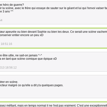
ue héro de guerre?
ir la scène, avec le frère qui essaye de sauter sur le géant et lui qui l'envoi valser f
de 3 ans ^^
54
 sœur apeurée ou bien devant Sophie ou bien les deux. Ce serait une scène vachem
e conserver entier encore un peu xD
 18:51:16
re être utile, ne sait-on jamais ^-^
 ça en tant que scène comique que épique xD
013 18:56:12
ntrer en scène.
otecteur malgré ce qu'elle a dit y'a quelques pages.
assez méfiant, mais en temps normal il ne l'est pas vraiment. C'est une exceptionnel