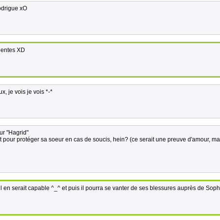
odrigue xO
dentes XD
 je vois je vois *-*
our "Hagrid"
t pour protéger sa soeur en cas de soucis, hein? (ce serait une preuve d'amour, mai
 il en serait capable ^_^ et puis il pourra se vanter de ses blessures auprès de Soph