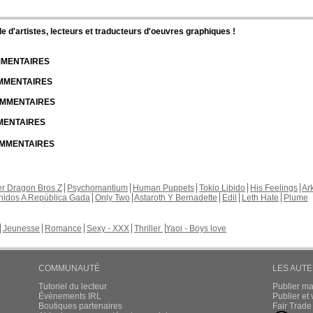
d'artistes, lecteurs et traducteurs d'oeuvres graphiques !
OMMENTAIRES
OMMENTAIRES
COMMENTAIRES
MMENTAIRES
COMMENTAIRES
r Dragon Bros Z
Psychomantium
Human Puppets
Tokio Libido
His Feelings
Ar
nidos A República Gada
Only Two
Astaroth Y Bernadette
Edil
Leth Hate
Plume
Jeunesse
Romance
Sexy - XXX
Thriller
Yaoi - Boys love
COMMUNAUTÉ
LES AUT
Tutoriel du lecteur
Publier m
Évènements IRL
Publier e
Boutiques partenaires
Fair Trad