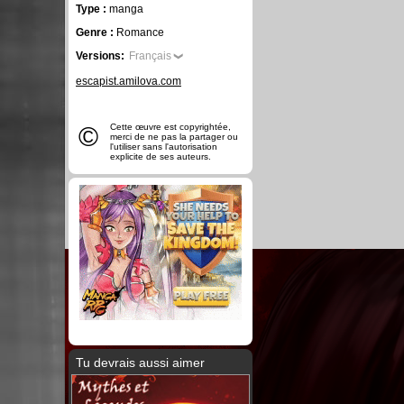
Type :
manga
Genre :
Romance
Versions:
Français
escapist.amilova.com
©
Cette œuvre est copyrightée,
merci de ne pas la partager ou
l'utiliser sans l'autorisation
explicite de ses auteurs.
Tu devrais aussi aimer