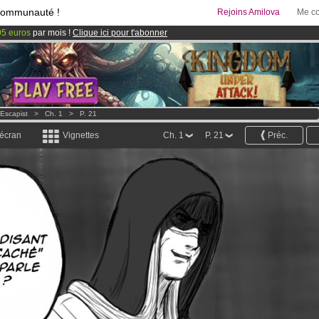
communauté !
Rejoins Amilova
Me co
95 euros
par mois !
Clique ici pour t'abonner
& Mangas
!
 lancé
!.
Escapist
>
Ch. 1
>
P. 21
 écran
Vignettes
Ch. 1
P. 21
Préc.