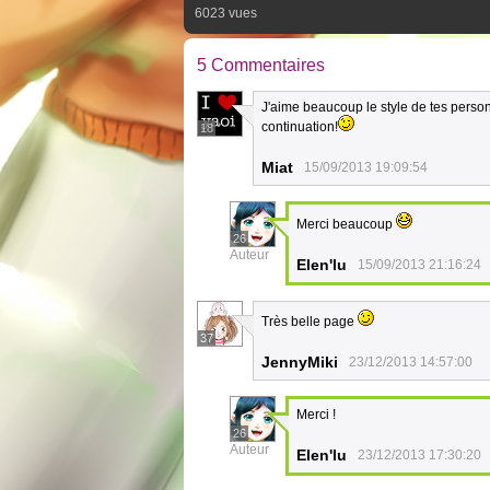
6023 vues
5 Commentaires
J'aime beaucoup le style de tes personn
continuation!
18
Miat
15/09/2013 19:09:54
Merci beaucoup
26
Auteur
Elen'lu
15/09/2013 21:16:24
Très belle page
37
JennyMiki
23/12/2013 14:57:00
Merci !
26
Auteur
Elen'lu
23/12/2013 17:30:20