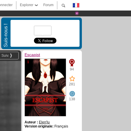
nnecter
Explorer
Forum
Suis-nous !
Escapist
Suiv.
94
281
138
Auteur :
Elen'lu
Version originale:
Français