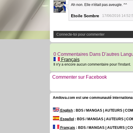
Ah non. Elle n'était pas aveugle. ^^
27
Etoile Sombre
17/06/2016 14:52:
Connecte-toi pour commenter
0 Commentaires Dans D'autres Lang
Français
Il n'y a encore aucun commentaire pour l'instant.
Commenter sur Facebook
Amilova.com est une communauté internationale 
English
: BDS / MANGAS | AUTEURS | C
Español
: BDS / MANGAS | AUTEURS | C
Français
: BDS / MANGAS | AUTEURS | 