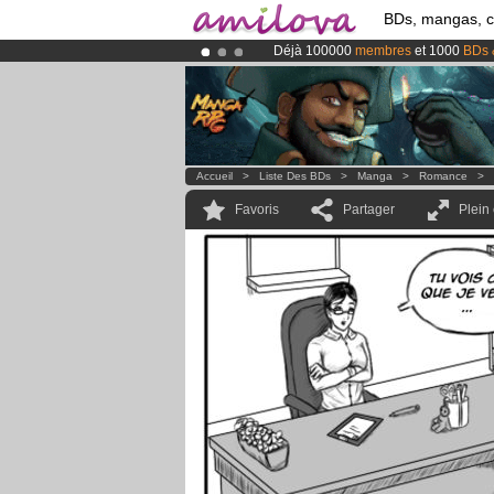
BDs, mangas, 
Déjà 100000
membres
et 1000
BDs 
Abonnement premium: à partir de
3.
Le
Kickstarter Amilova est désormais
Accueil
>
Liste Des BDs
>
Manga
>
Romance
>
Favoris
Partager
Plein