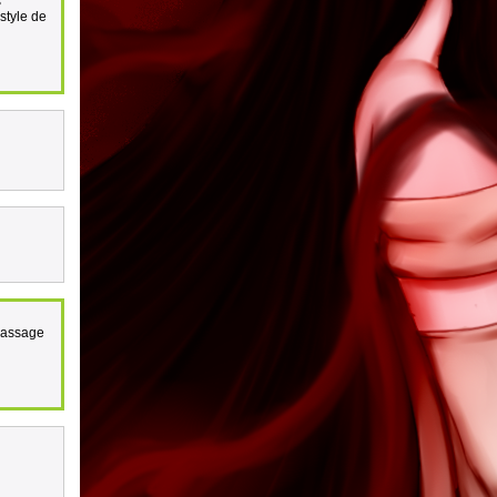
s
 style de
 passage