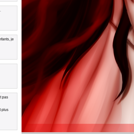
.
fants, je
nt pas
t plus