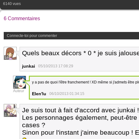
6140 vues
6 Commentaires
Connecte-toi pour commenter
Quels beaux décors * 0 * je suis jalou
14
junkai
05/10/2013 17:08:29
y a pas de quoi l'être franchement ! XD même si j'admets être pl
26
Auteur
Elen'lu
06/10/2013 01:34:15
Je suis tout à fait d'accord avec junkai
1
Les personnages également, peut-être 
cases ?
Sinon pour l'instant j'aime beaucoup ! E