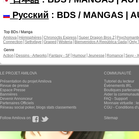
Русский
: BDS / MANGAS | 
Top BDs / Manga
Amilova
Hémisphères
Chronoctis Express
Super Dragon Bros Z
Psychomant
Connection
Sethxfaye
Graped
Wisteria
Bienvenidos A República Gada
Only 
Genre
Action
Dessins - Artworks
Fantasy - SF
Humour
Jeunesse
Romance
Sexy - 
LE PROJET AMILOVA
COMMUNAUTÉ
Présentation du projet Amilova
Tutoriel du lecteur
Revue de presse
Évènements IRL
Espace Presse
Boutiques partenair
Bannières
Aider la communauté 
Devenir Annonceur
FAQ - Support
Partenaires Officiels
Monnaie virtuelle : l
Réseau social poker, blogs stats classements
CGU - Conditions d'ut
Follow Amilova on
Sitemap