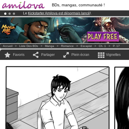
BDs, mangas, communauté !
Le
Kickstarter Amilova est désormais lancé
!.
Déjà 100000
membres
et 1000
BDs & Mangas
!
Abonnement premium: à partir de
3.95 euros
par mois !
Clique ici p
Accueil
>
Liste Des BDs
>
Manga
>
Romance
>
Escapist
>
Ch. 1
>
P. 17
Favoris
Partager
Plein écran
Vignettes