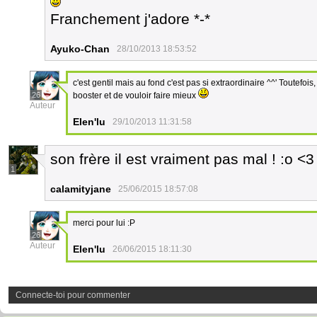
Franchement j'adore *-*
Ayuko-Chan
28/10/2013 18:53:52
c'est gentil mais au fond c'est pas si extraordinaire ^^' Toutefoi
26
booster et de vouloir faire mieux
Auteur
Elen'lu
29/10/2013 11:31:58
son frère il est vraiment pas mal ! :o <3
1
calamityjane
25/06/2015 18:57:08
merci pour lui :P
26
Auteur
Elen'lu
26/06/2015 18:11:30
Connecte-toi pour commenter