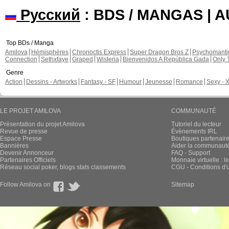
Русский
: BDS / MANGAS | 
Top BDs / Manga
Amilova
Hémisphères
Chronoctis Express
Super Dragon Bros Z
Psychomant
Connection
Sethxfaye
Graped
Wisteria
Bienvenidos A República Gada
Only 
Genre
Action
Dessins - Artworks
Fantasy - SF
Humour
Jeunesse
Romance
Sexy - 
LE PROJET AMILOVA
COMMUNAUTÉ
Présentation du projet Amilova
Tutoriel du lecteur
Revue de presse
Évènements IRL
Espace Presse
Boutiques partenair
Bannières
Aider la communauté 
Devenir Annonceur
FAQ - Support
Partenaires Officiels
Monnaie virtuelle : l
Réseau social poker, blogs stats classements
CGU - Conditions d'ut
Follow Amilova on
Sitemap