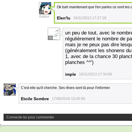
Ok bah maintenant que t'en parles ce sont les
26
Auteur
Elen'lu
16/11/2013 17:27:28
un peu de tout, avec le nombre d
36
régulièrement le nombre de p
mais je ne peux pas dire lesque
(généralement les shonens du 
1, avec de la chance 30 planch
planches ^^')
imple
16/11/2013 17:34:00
C'est elle qu'il cherche. Ses rêves sont là pour l'informer.
27
Etoile Sombre
17/06/2016 15:05:56
Connecte-toi pour commenter