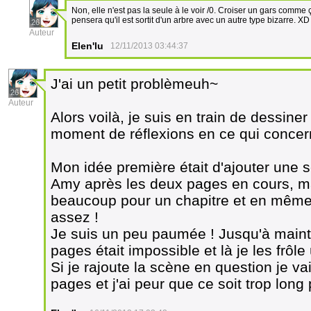
Non, elle n'est pas la seule à le voir /0. Croiser un gars comme
pensera qu'il est sortit d'un arbre avec un autre type bizarre. XD
26
Auteur
Elen'lu
12/11/2013 03:44:37
J'ai un petit problèmeuh~
26
Auteur
Alors voilà, je suis en train de dessiner
moment de réflexions en ce qui concer
Mon idée première était d'ajouter une 
Amy après les deux pages en cours, mais
beaucoup pour un chapitre et en même t
assez !
Je suis un peu paumée ! Jusqu'à mainte
pages était impossible et là je les frôle
Si je rajoute la scène en question je va
pages et j'ai peur que ce soit trop long