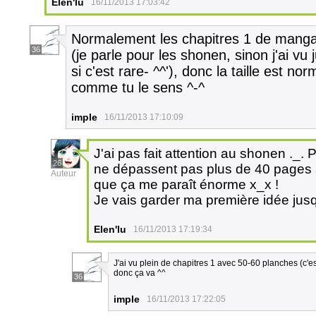
Elen'lu
16/11/2013 17:03:42
Normalement les chapitres 1 de mangas
36
(je parle pour les shonen, sinon j'ai v
si c'est rare- ^^'), donc la taille est no
comme tu le sens ^-^
imple
16/11/2013 17:10:09
J'ai pas fait attention au shonen ._
26
ne dépassent pas plus de 40 pages a
Auteur
que ça me paraît énorme x_x !
Je vais garder ma première idée jus
Elen'lu
16/11/2013 17:19:34
J'ai vu plein de chapitres 1 avec 50-60 planches (c'e
donc ça va ^^
36
imple
16/11/2013 17:22:05