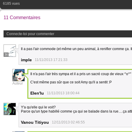
6185 vues
11 Commentaires
Connecte-toi pour commenter
Il a pas l'air commode (et même un peu animal, à renifler comme ça. 
36
imple
11/11/2013 17:21:33
Il n'a pas l'air très sympa et il a pris un sacré coup de vieux ^o^" (
26
C'est même pas sûr que ce soit Amy qu'il a sentit :P
Auteur
Elen'lu
11/11/2013 18:00:44
Y'a qu'elle qui le voit?
Parce qu'un type habillé comme ça qui se balade dans la rue.....ça atti
37
Vanou Titiyou
12/11/2013 02:46:55