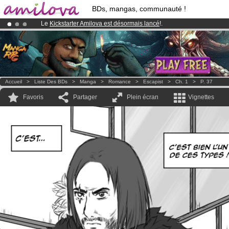
BDs, mangas, communauté !
Le
Kickstarter Amilova est désormais lancé
!.
Déjà 100000
membres
et 1000
BDs & Mangas
!
Abonnement premium: à partir de
3.95 euros
par mois !
Clique ici p
Accueil
>
Liste Des BDs
>
Manga
>
Romance
>
Escapist
>
Ch. 1
>
P. 37
Favoris
Partager
Plein écran
Vignettes