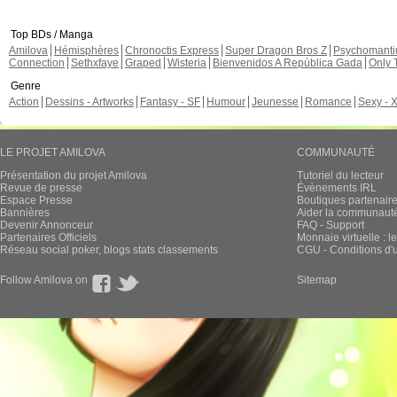
Top BDs / Manga
Amilova
Hémisphères
Chronoctis Express
Super Dragon Bros Z
Psychomant
Connection
Sethxfaye
Graped
Wisteria
Bienvenidos A República Gada
Only 
Genre
Action
Dessins - Artworks
Fantasy - SF
Humour
Jeunesse
Romance
Sexy - 
LE PROJET AMILOVA
COMMUNAUTÉ
Présentation du projet Amilova
Tutoriel du lecteur
Revue de presse
Évènements IRL
Espace Presse
Boutiques partenair
Bannières
Aider la communauté 
Devenir Annonceur
FAQ - Support
Partenaires Officiels
Monnaie virtuelle : l
Réseau social poker, blogs stats classements
CGU - Conditions d'ut
Follow Amilova on
Sitemap