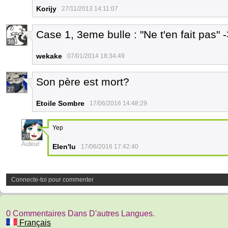
Korijy
27/11/2013 14:11:07
Case 1, 3eme bulle : "Ne t'en fait pas" 
38
wekake
07/01/2014 18:34:49
Son père est mort?
27
Etoile Sombre
17/06/2016 14:48:29
Yep
26
Auteur
Elen'lu
17/06/2016 17:42:40
Connecte-toi pour commenter
0 Commentaires Dans D'autres Langues.
Français