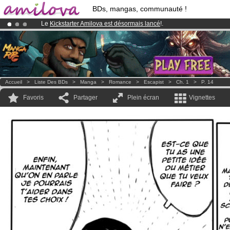
BDs, mangas, communauté !
Le
Kickstarter Amilova est désormais lancé
!.
Déjà 100000
membres
et 1000
BDs & Mangas
!
Abonnement premium: à partir de
3.95 euros
par mois !
Clique ici p
Accueil
>
Liste Des BDs
>
Manga
>
Romance
>
Escapist
>
Ch. 1
>
P. 14
Favoris
Partager
Plein écran
Vignettes