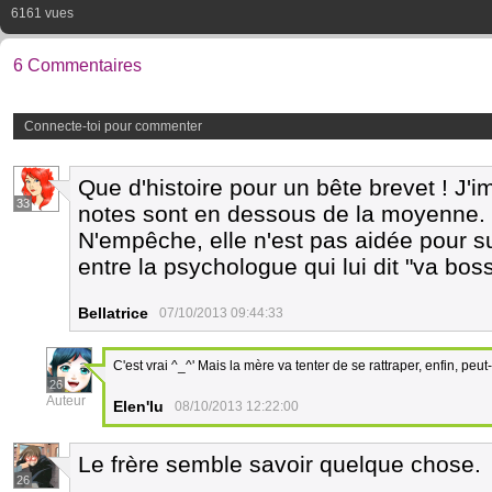
6161 vues
6 Commentaires
Connecte-toi pour commenter
Que d'histoire pour un bête brevet ! J'
33
notes sont en dessous de la moyenne.
N'empêche, elle n'est pas aidée pour s
entre la psychologue qui lui dit "va boss
Bellatrice
07/10/2013 09:44:33
C'est vrai ^_^' Mais la mère va tenter de se rattraper, enfin, peut-ê
26
Auteur
Elen'lu
08/10/2013 12:22:00
Le frère semble savoir quelque chose.
26