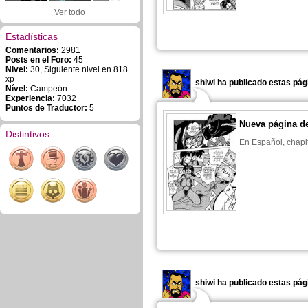
Ver todo
Estadísticas
Comentarios:
2981
Posts en el Foro:
45
Nivel:
30, Siguiente nivel en 818
xp
shiwi ha publicado estas pág
Nível:
Campeón
Experiencia:
7032
Puntos de Traductor:
5
Nueva página d
Distintivos
En Español, chapi
shiwi ha publicado estas pág