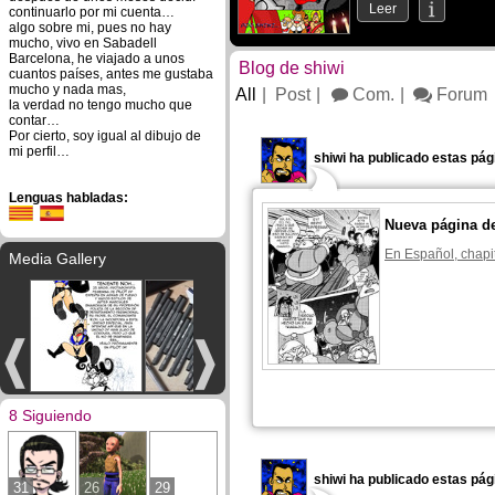
Leer
continuarlo por mi cuenta…
algo sobre mi, pues no hay
mucho, vivo en Sabadell
Barcelona, he viajado a unos
Blog de shiwi
cuantos países, antes me gustaba
mucho y nada mas,
All
Post
Com.
Forum
la verdad no tengo mucho que
contar…
Por cierto, soy igual al dibujo de
mi perfil…
shiwi ha publicado estas pág
Lenguas habladas:
Nueva página d
En Español, chapi
Media Gallery
8 Siguiendo
shiwi ha publicado estas pág
31
26
29