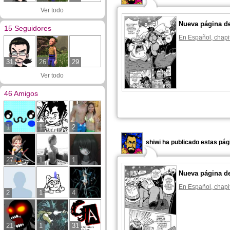
Ver todo
Nueva página d
15 Seguidores
En Español, chapi
31
26
29
Ver todo
46 Amigos
1
1
2
shiwi ha publicado estas pág
27
1
1
Nueva página d
En Español, chapi
2
1
4
21
1
31