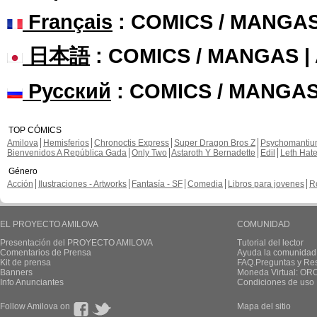
Français
: COMICS / MANGA
日本語
: COMICS / MANGAS 
Русский
: COMICS / MANGAS
TOP CÓMICS
Amilova
Hemisferios
Chronoctis Express
Super Dragon Bros Z
Psychomanti
Bienvenidos A República Gada
Only Two
Astaroth Y Bernadette
Edil
Leth Hat
Género
Acción
Ilustraciones - Artworks
Fantasía - SF
Comedia
Libros para jovenes
R
EL PROYECTO AMILOVA
COMUNIDAD
Presentación del PROYECTO AMILOVA
Tutorial del lector
Comentarios de Prensa
Ayuda la comunidad
Kit de prensa
FAQ.Preguntas y Re
Banners
Moneda Virtual: OR
Info Anunciantes
Condiciones de uso
Follow Amilova on
Mapa del sitio