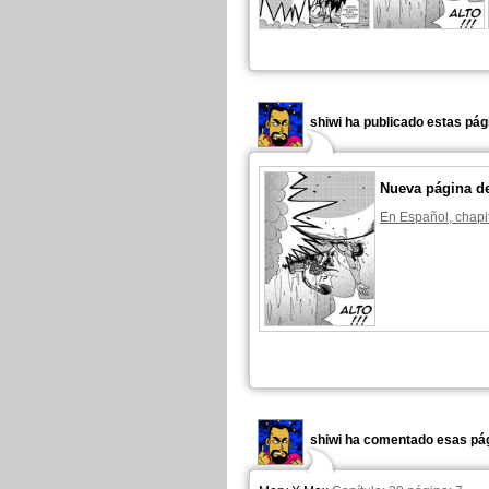
shiwi ha publicado estas pág
Nueva página d
En Español, chapi
shiwi ha comentado esas pág