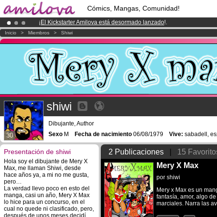
Cómics, Mangas, Comunidad!
¡
El Kickstarter Amilova está desormado lanzado
!.
¡Ya tenemos 100000
miembros
y 1000
Cómics y Mangas!
.
Inicio
>
Miembros
>
Shiwi
¡Conviertete en Premium por
3.95 euros
al mes!
Hazte Premium ya
shiwi
Dibujante, Author
Sexo
M
Fecha de nacimiento
06/08/1979
Vive:
sabadell, e
30
Presentación de shiwi
2 Publicaciones
|
15 Favorito
Hola soy el dibujante de Mery X
Mery X Max
Max, me llaman Shiwi, desde
hace años ya, a mi no me gusta,
por
shiwi
pero…
La verdad llevo poco en esto del
Mery x Max es un manga
manga, casi un año, Mery X Max
fantasía, amor, algo d
lo hice para un concurso, en el
marciales. Narra las av
cual no quede ni clasificado, pero,
después de unos meses decidí