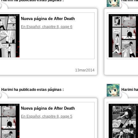
Harimi ha publicado estas páginas :
Harimi h
Nueva página de After Death
En Español, chapitre 8, page 6
13mar2014
Harimi ha publicado estas páginas :
Harimi ha
Nueva página de After Death
En Español, chapitre 8, page 5