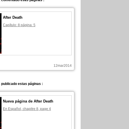
a comentado esas páginas :
After Death
Capítulo: 8 página: 5
12mar2014
 publicado estas páginas :
Nueva página de After Death
En Español, chapitre 8, page 4