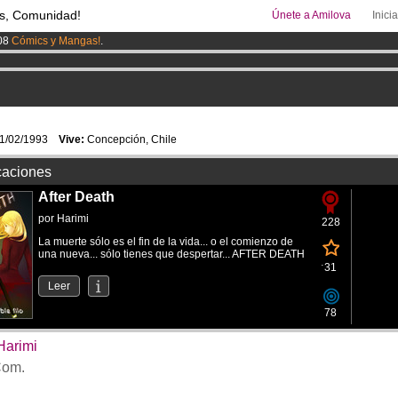
s, Comunidad!
Únete a Amilova
Inici
08
Cómics y Mangas!
.
uros
al mes!
Hazte Premium ya
ado lanzado
!.
1/02/1993
Vive:
Concepción, Chile
caciones
After Death
por
Harimi
228
La muerte sólo es el fin de la vida... o el comienzo de
una nueva... sólo tienes que despertar... AFTER DEATH
31
Leer
78
Harimi
om.