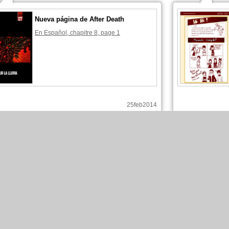
Nueva página de After Death
En Español, chapitre 8, page 1
25feb2014
Harimi ha publicado estas páginas :
Harimi ha
Nueva página de After Death
En Español, chapitre 7, page 10