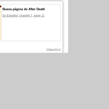
Nueva página de After Death
En Español, chapitre 7, page 11
20feb2014
 publicado estas páginas :
Nueva página de After Death
En Español, chapitre 7, page 9