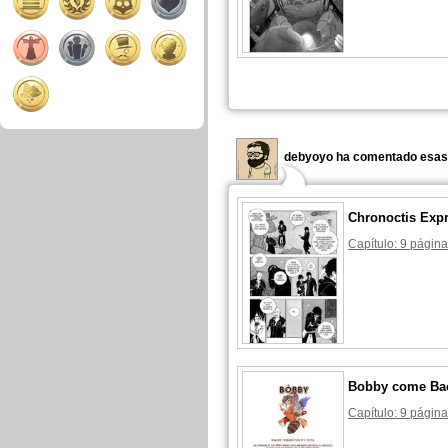
debyoyo ha comentado esas 
Chronoctis Exp
Capítulo: 9 página
Bobby come Ba
Capítulo: 9 página