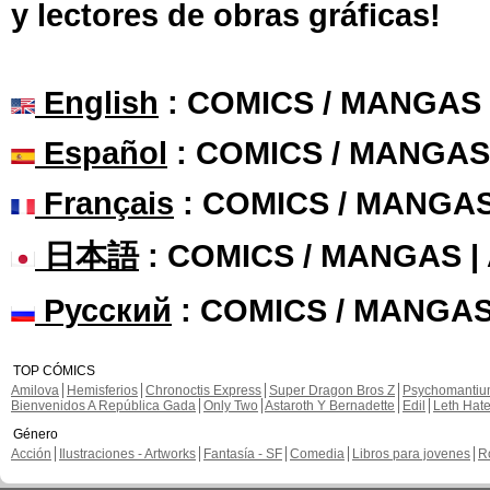
y lectores de obras gráficas!
English
: COMICS / MANGAS
Español
: COMICS / MANGAS
Français
: COMICS / MANGA
日本語
: COMICS / MANGAS 
Русский
: COMICS / MANGAS
TOP CÓMICS
Amilova
Hemisferios
Chronoctis Express
Super Dragon Bros Z
Psychomanti
Bienvenidos A República Gada
Only Two
Astaroth Y Bernadette
Edil
Leth Hat
Género
Acción
Ilustraciones - Artworks
Fantasía - SF
Comedia
Libros para jovenes
R