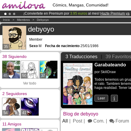
Cómics, Mangas, Comunidad!
¡Conviertete en Premium por
3.95 euros
al mes!
Hazte Premium ya
¡Ya tenemos 100000
miembros
y 1000
Cómics y Mangas!
.
Inicio
>
Miembros
>
Debyoyo
¡
El Kickstarter Amilova está desormado lanzado
!.
debyoyo
Member
Sexo
M
Fecha de nacimiento
25/01/1986
35
38 Siguiendo
3 Traducciones
|
39 Favorito
Garabateando
por
SkillDraw
45
50
37
Todos tenemos un gru
Ver todo
el rato. Tambien tene
haga realidad. Tener l
2 Seguidores
Leer
54
41
Blog de debyoyo
All
Post
Com.
Forum
11 Amigos