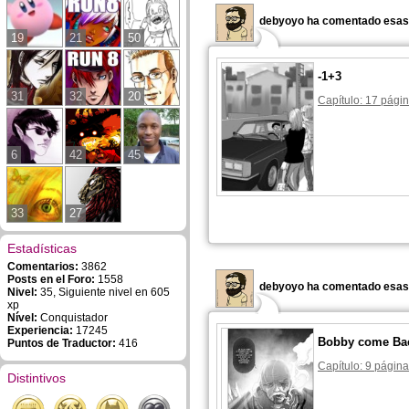
debyoyo ha comentado esas 
19
21
50
-1+3
31
32
20
Capítulo: 17 págin
6
42
45
33
27
Estadísticas
Comentarios:
3862
Posts en el Foro:
1558
debyoyo ha comentado esas 
Nivel:
35, Siguiente nivel en 605
xp
Nível:
Conquistador
Experiencia:
17245
Bobby come Ba
Puntos de Traductor:
416
Capítulo: 9 página
Distintivos