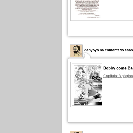
debyoyo ha comentado esas 
Bobby come Ba
Capítulo: 8 página