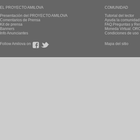
EL PROYECTO AMILOVA
COMUNIDAD
Presentación del PROYECTO AMILOVA
Tutorial del lector
Comentarios de Prensa
Ayuda la comunidad
Kit de prensa
FAQ.Preguntas y Re
Banners
Moneda Virtual: OR
Info Anunciantes
Condiciones de uso
Follow Amilova on
Mapa del sitio