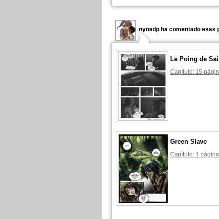
nynadp ha comentado esas p
Le Poing de Sai
Capítulo: 15 págin
Green Slave
Capítulo: 1 página