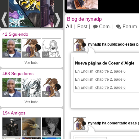
Blog de nynadp
All
Post
Com.
Forum
42 Siguiendo
nynadp ha publicado estas p
45
54
50
Ver todo
Nueva página de Coeur d'Aigle
En English, chapitre 2, page 6
468 Seguidores
En English, chapitre 2, page 6
En English, chapitre 2, page 6
45
1
54
Ver todo
194 Amigos
nynadp ha comentado esas p
1
7
1