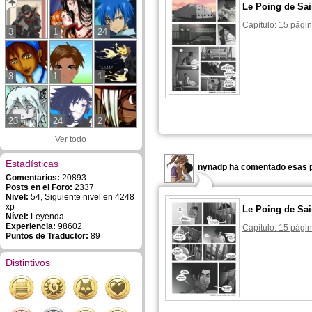
Le Poing de Sai
Capítulo: 15 págin
3
1
24
3
1
1
23
24
2
Ver todo
Estadísticas
nynadp ha comentado esas p
Comentarios:
20893
Posts en el Foro:
2337
Nivel:
54, Siguiente nivel en 4248
xp
Le Poing de Sai
Nível:
Leyenda
Experiencia:
98602
Capítulo: 15 págin
Puntos de Traductor:
89
Distintivos