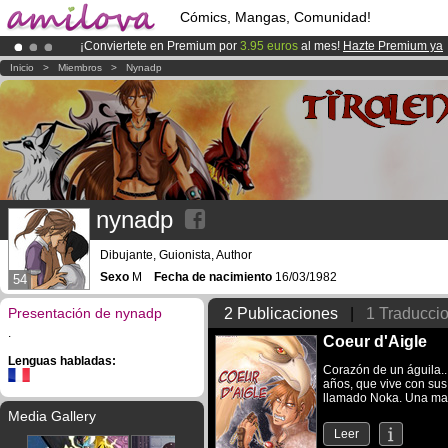
Cómics, Mangas, Comunidad!
¡Conviertete en Premium por
3.95 euros
al mes!
Hazte Premium ya
¡Ya tenemos 134393
miembros
y 1208
Cómics y Mangas!
.
Inicio
>
Miembros
>
Nynadp
¡
El Kickstarter Amilova está desormado lanzado
!.
nynadp
Dibujante, Guionista, Author
Sexo
M
Fecha de nacimiento
16/03/1982
54
Presentación de nynadp
2 Publicaciones
|
1 Traducci
.
Coeur d'Aigle
Lenguas habladas:
Corazón de un águila..
años, que vive con sus
llamado Noka. Una mañ
Media Gallery
Leer