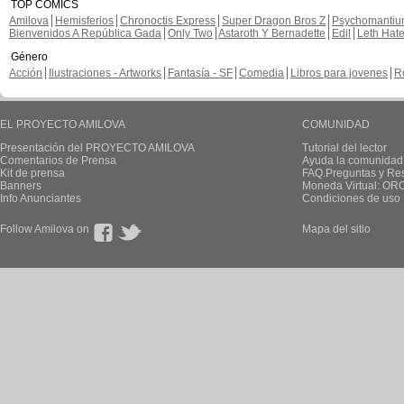
TOP CÓMICS
Amilova
Hemisferios
Chronoctis Express
Super Dragon Bros Z
Psychomanti
Bienvenidos A República Gada
Only Two
Astaroth Y Bernadette
Edil
Leth Hat
Género
Acción
Ilustraciones - Artworks
Fantasía - SF
Comedia
Libros para jovenes
R
EL PROYECTO AMILOVA
COMUNIDAD
Presentación del PROYECTO AMILOVA
Tutorial del lector
Comentarios de Prensa
Ayuda la comunidad
Kit de prensa
FAQ.Preguntas y Re
Banners
Moneda Virtual: OR
Info Anunciantes
Condiciones de uso
Follow Amilova on
Mapa del sitio