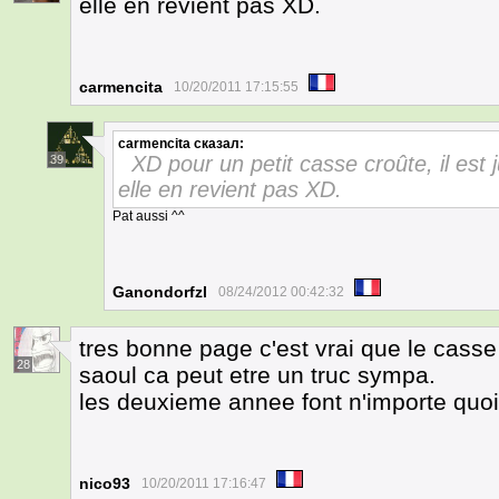
elle en revient pas XD.
carmencita
10/20/2011 17:15:55
carmencita
сказал:
XD pour un petit casse croûte, il e
39
elle en revient pas XD.
Pat aussi ^^
Ganondorfzl
08/24/2012 00:42:32
tres bonne page c'est vrai que le cass
28
saoul ca peut etre un truc sympa.
les deuxieme annee font n'importe quoi
nico93
10/20/2011 17:16:47