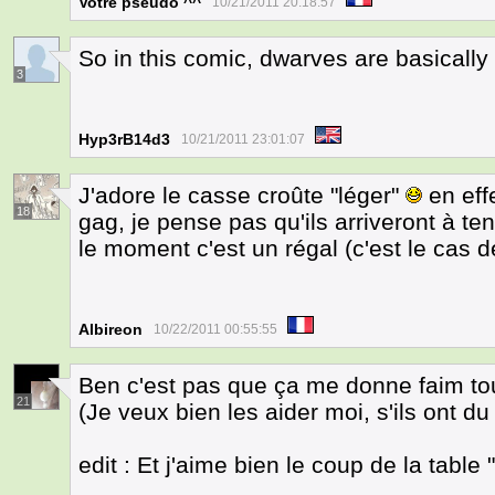
Votre pseudo ^^
10/21/2011 20:18:57
So in this comic, dwarves are basicall
3
Hyp3rB14d3
10/21/2011 23:01:07
J'adore le casse croûte "léger"
en eff
18
gag, je pense pas qu'ils arriveront à te
le moment c'est un régal (c'est le cas d
Albireon
10/22/2011 00:55:55
Ben c'est pas que ça me donne faim tou
21
(Je veux bien les aider moi, s'ils ont du 
edit : Et j'aime bien le coup de la table