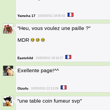
Yamcha 17
10/20/2011 18:00:42
"Heu, vous voulez une paille ?"
15
MDR
Eastchild
10/20/2011 19:16:27
Exellente page!^^
29
Oizofu
10/20/2011 22:13:28
"une table coin fumeur svp"
4