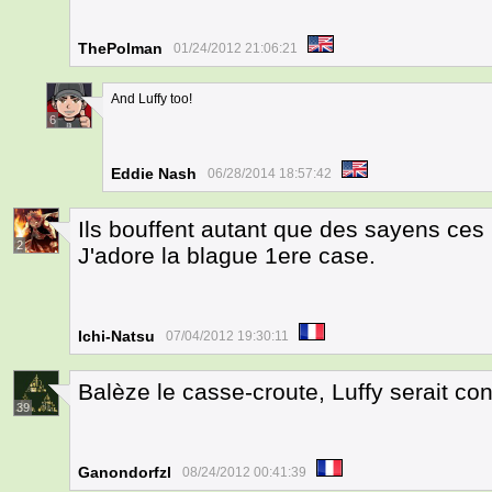
ThePolman
01/24/2012 21:06:21
And Luffy too!
6
Eddie Nash
06/28/2014 18:57:42
Ils bouffent autant que des sayens ces
2
J'adore la blague 1ere case.
Ichi-Natsu
07/04/2012 19:30:11
Balèze le casse-croute, Luffy serait co
39
Ganondorfzl
08/24/2012 00:41:39