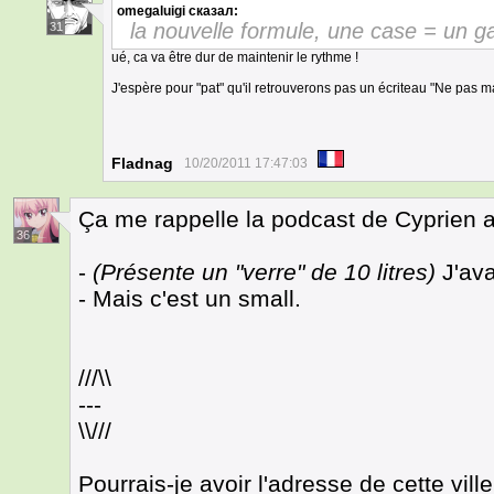
omegaluigi
сказал:
la nouvelle formule, une case = un g
31
ué, ca va être dur de maintenir le rythme !
J'espère pour "pat" qu'il retrouverons pas un écriteau "Ne pas m
Fladnag
10/20/2011 17:47:03
Ça me rappelle la podcast de Cyprien 
36
-
(Présente un "verre" de 10 litres)
J'av
- Mais c'est un small.
///\\
---
\\///
Pourrais-je avoir l'adresse de cette vill