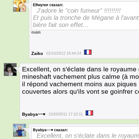
Elfwynor
сказал:
J'adore le "coin fumeur" !!!!!!!!!
8
Et puis la tronche de Mégane à l'avant 
bière fait son effet...
ouais
Zaiko
02/10/2012 16:44:24
Excellent, on s'éclate dans le royaume d
36
mineshaft vachement plus calme (à moi
il répond vachement moins aux piques
couvertes alors qu'ils vont se goinfrer
Byabya~~♥
10/20/2011 17:10:11
Byabya~~♥
сказал:
Excellent, on s'éclate dans le royaume
26