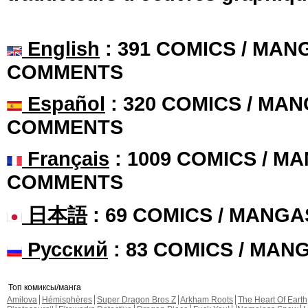
English
: 391 COMICS / MANG
COMMENTS
Español
: 320 COMICS / MAN
COMMENTS
Français
: 1009 COMICS / MA
COMMENTS
日本語
: 69 COMICS / MANGA
Русский
: 83 COMICS / MAN
Топ комиксы/манга
Amilova
Hémisphères
Super Dragon Bros Z
Arkham Roots
The Heart Of Earth