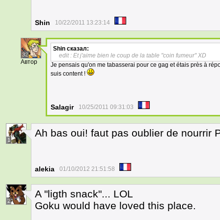
Shin
10/22/2011 13:23:14
Shin
сказал:
32
edit : Et j'aime bien le coup de la table "coin fumeur" XD
Автор
Je pensais qu'on me tabasserai pour ce gag et étais près à répo
suis content !
Salagir
10/25/2011 09:31:03
Ah bas oui! faut pas oublier de nourr
1
alekia
01/10/2012 21:51:58
A "ligth snack"... LOL
2
Goku would have loved this place.