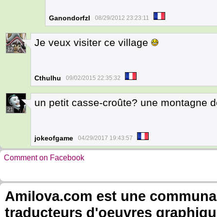
Ganondorfzl
08/29/2012 23:23:11
Je veux visiter ce village
12
Cthulhu
09/02/2015 22:35:32
un petit casse-croûte? une montagne d
21
jokeofgame
04/29/2017 19:43:57
Comment on Facebook
Amilova.com est une communauté
traducteurs d'oeuvres graphiqu