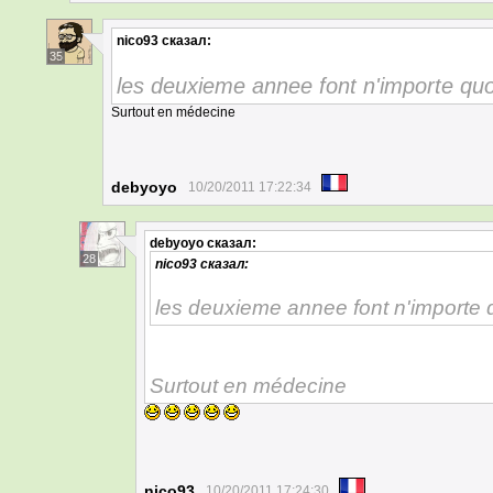
nico93
сказал:
35
les deuxieme annee font n'importe quo
Surtout en médecine
debyoyo
10/20/2011 17:22:34
debyoyo
сказал:
28
nico93
сказал:
les deuxieme annee font n'importe 
Surtout en médecine
nico93
10/20/2011 17:24:30