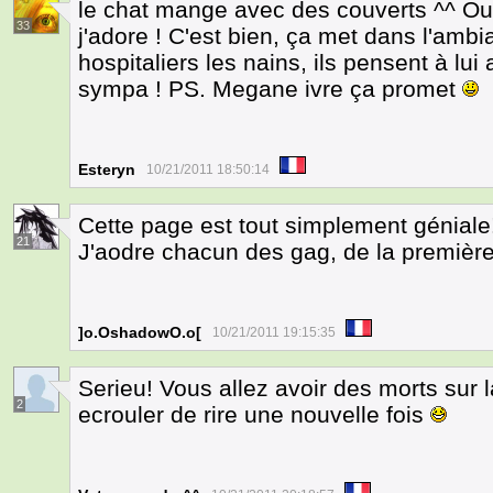
le chat mange avec des couverts ^^ Ouh
33
j'adore ! C'est bien, ça met dans l'ambi
hospitaliers les nains, ils pensent à lui 
sympa ! PS. Megane ivre ça promet
Esteryn
10/21/2011 18:50:14
Cette page est tout simplement géniale!
21
J'aodre chacun des gag, de la première
]o.OshadowO.o[
10/21/2011 19:15:35
Serieu! Vous allez avoir des morts sur l
2
ecrouler de rire une nouvelle fois