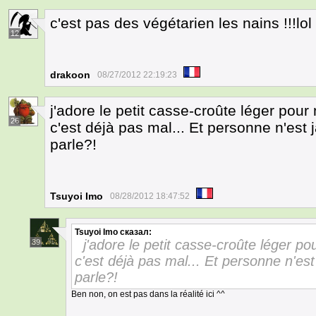
c'est pas des végétarien les nains !!!lol
12
drakoon
08/27/2012 22:19:23
j'adore le petit casse-croûte léger pour 
26
c'est déjà pas mal... Et personne n'est 
parle?!
Tsuyoi Imo
08/28/2012 18:47:52
Tsuyoi Imo
сказал:
j'adore le petit casse-croûte léger po
39
c'est déjà pas mal... Et personne n'est
parle?!
Ben non, on est pas dans la réalité ici ^^