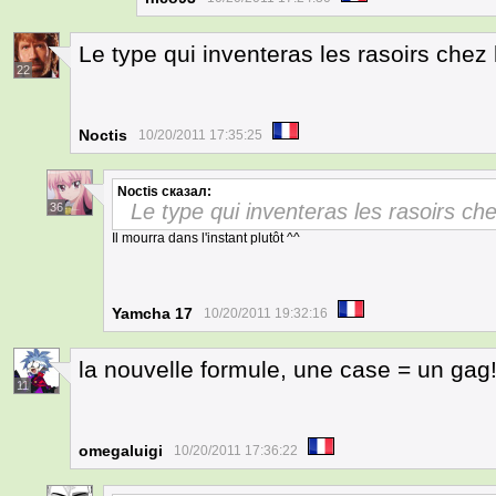
Le type qui inventeras les rasoirs chez 
22
Noctis
10/20/2011 17:35:25
Noctis
сказал:
Le type qui inventeras les rasoirs che
36
Il mourra dans l'instant plutôt ^^
Yamcha 17
10/20/2011 19:32:16
la nouvelle formule, une case = un gag
11
omegaluigi
10/20/2011 17:36:22