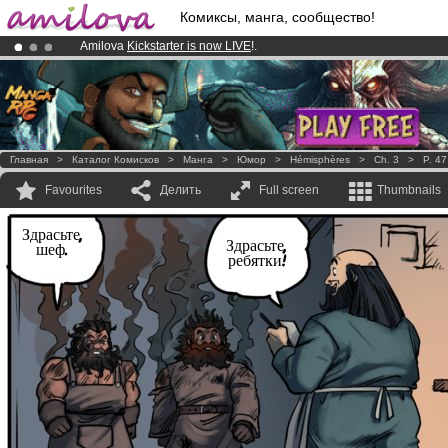
Комиксы, манга, сообщество!
Amilova
Kickstarter is now LIVE
!.
Premium membership from
3.95 euros
per month !
Get membership
Already 100000
members
and 1000
comics & mangas!
.
Главная
>
Каталог Комисков
>
Манга
>
Юмор
>
Hémisphères
>
Ch. 3
>
P. 47
Favourites
Делить
Full screen
Thumbnails
Здрасьте,
Здрасьте,
шеф.
ребятки!