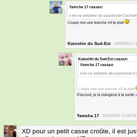
Yamcha 17
сказал:
26
s'en va entamer du saucisson Cochon
Coupe moi une tranche s'il te plait
Kaioshin du Sud-Est
10/20/2011 2
Kaioshin du Sud-Est
сказал:
36
Yamcha 17
сказал:
s'en va entamer du saucisson 
Coupe moi une tranche s'il te plait
D'accord, je la mangerai à ta santé =
Yamcha 17
10/21/2011 21:09:33
XD pour un petit casse croûte, il est
27