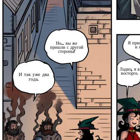
Я при
Но... вы же
и 
пришли с другой
стороны!
Ладно, я в
восторге.
И так уже два
года.