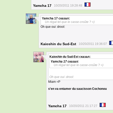
Yamcha 17
10/20/2011 19:28:48
Yamcha 17
сказал:
Un régal tel que le casse-croûte ? =)
26
Oh que oui :drool:
Kaioshin du Sud-Est
10/20/2011 19:36:07
Kaioshin du Sud-Est
сказал:
36
Yamcha 17
сказал:
Un régal tel que le casse-croûte ? =)
Oh que oui :drool:
Miam =P
s'en va entamer du saucisson Cochonou
Yamcha 17
10/20/2011 21:17:27