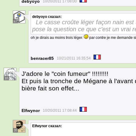
debyoyo
10/20/2011 17:08:00
debyoyo
сказал:
Le casse croûte léger façon nain e
27
pose la question ce que c'est un vrai 
oh je dirais au moins trois léger.
par contre je me demande si 
benracer85
10/21/2011 16:35:54
J'adore le "coin fumeur" !!!!!!!!!
33
Et puis la tronche de Mégane à l'avant d
bière fait son effet...
Elfwynor
10/20/2011 17:08:44
Elfwynor
сказал:
35