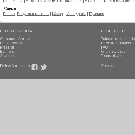
Piratesourcil
Fireworks Detective
Dragon Piece
Fuck You!
Nameless Snow
L
Жанры
Боевик
Рисунки и картины
Юмор
Мелодрама
Триллер
ПРОЕКТ АМИЛОВА
СООБЩЕСТВО
О проекте Amilova
Tutorial for the reade
Press Reviews
Помочь сообщество
Press kit
FAQ
Banners
Опыт-золото?
Advertise
Terms of Use
Follow Amilova on
Sitemap