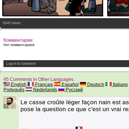
5045 views
Комментарии
Нет комментариев
Log-in to comment
45 Comments In Other Languages.
English
Français
Español
Deutsch
Italiano
Português
Nederlands
Русский
Le casse croûte léger façon nain est
35
pose la question ce que c'est un vrai r