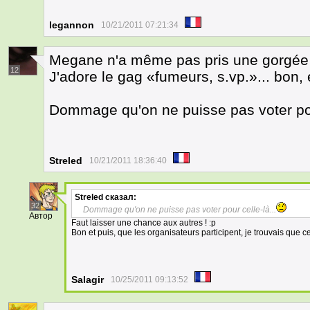
legannon
10/21/2011 07:21:34
Megane n'a même pas pris une gorgée c
12
J'adore le gag «fumeurs, s.vp.»... bon, 
Dommage qu'on ne puisse pas voter pour
Streled
10/21/2011 18:36:40
Streled
сказал:
32
Dommage qu'on ne puisse pas voter pour celle-là...
Автор
Faut laisser une chance aux autres ! :p
Bon et puis, que les organisateurs participent, je trouvais que c
Salagir
10/25/2011 09:13:52