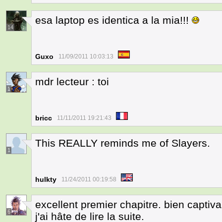
esa laptop es identica a la mia!!!
14
Guxo
11/09/2011 10:03:13
mdr lecteur : toi
1
bricc
11/11/2011 19:21:43
This REALLY reminds me of Slayers.
1
hulkty
11/24/2011 00:19:58
excellent premier chapitre. bien captiva
6
j'ai hâte de lire la suite.