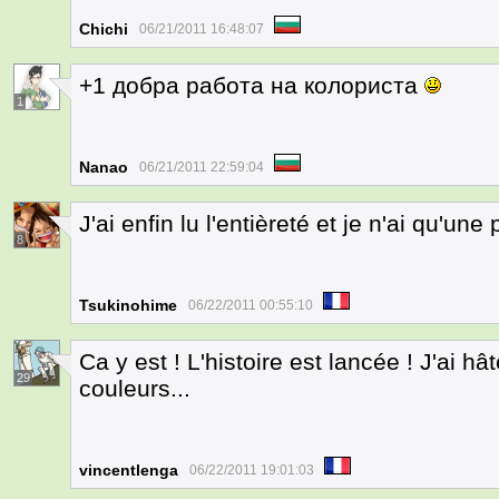
Chichi
06/21/2011 16:48:07
+1 добра работа на колориста
1
Nanao
06/21/2011 22:59:04
J'ai enfin lu l'entièreté et je n'ai qu'un
8
Tsukinohime
06/22/2011 00:55:10
Ca y est ! L'histoire est lancée ! J'ai hât
29
couleurs...
vincentlenga
06/22/2011 19:01:03