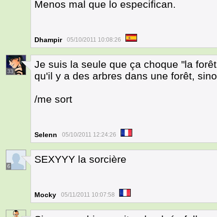
Menos mal que lo especifican.
Dhampir
05/10/2011 10:08:26
Je suis la seule que ça choque "la for
33
qu'il y a des arbres dans une forêt, sino
/me sort
Selenn
05/10/2011 12:24:26
SEXYYY la sorcière
6
Mocky
05/11/2011 10:07:58