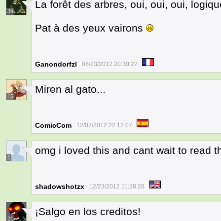
La forêt des arbres, oui, oui, oui, logiq
39
Pat à des yeux vairons
Ganondorfzl
08/23/2012 20:30:22
Miren al gato...
15
ComicCom
12/07/2012 22:12:07
omg i loved this and cant wait to read th
1
shadowshotzx
12/23/2012 11:28:28
¡Salgo en los creditos!
21