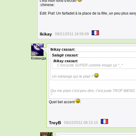
c'est mon fond d'ecran
:chinese:
Edit: Piaf: Un farfadet à la place de la fille, un peu plus sexy
Ikikay
09/21/2011 18:56:09
Ikikay
сказал:
41
Salagir
сказал:
Команда
Ikikay
сказал:
C'est juste SUPER comme image ça *_*
Un mélange qui te plait ?
Qui me plais c'est peu dire, c'est juste TROP BIENG 
*
Quel bel accent
.
TroyB
09/22/2011 08:15:10