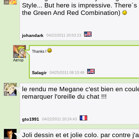
34
Style... But here is impressive. There´s a 
the Green And Red Combination)
johandark
04/22/2011 20:03:23
Thanks !
32
Автор
Salagir
04/25/2011 08:10:48
le rendu me Megane c'est bien en coul
1
remarquer l'oreille du chat !!!
gto1991
04/22/2011 20:24:43
Joli dessin et et jolie colo. par contre j