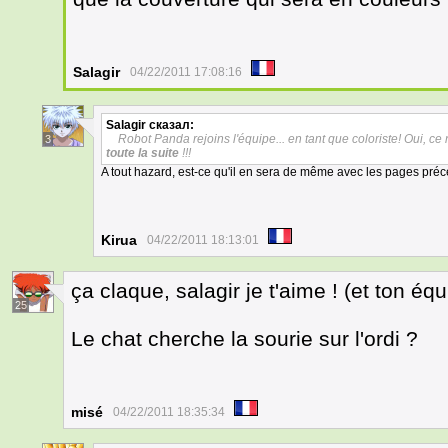
Salagir
04/22/2011 17:08:16
Salagir
сказал:
Robot Panda rejoins l'équipe... en tant que coloriste! Oui, ce
3
toute la suite
!!!
A tout hazard, est-ce qu'il en sera de même avec les pages pré
Kirua
04/22/2011 18:13:01
ça claque, salagir je t'aime ! (et ton éq
25
Le chat cherche la sourie sur l'ordi ?
misé
04/22/2011 18:35:34