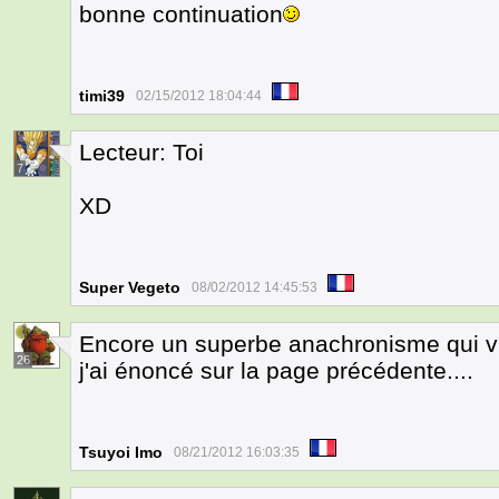
bonne continuation
timi39
02/15/2012 18:04:44
Lecteur: Toi
7
XD
Super Vegeto
08/02/2012 14:45:53
Encore un superbe anachronisme qui vi
26
j'ai énoncé sur la page précédente....
Tsuyoi Imo
08/21/2012 16:03:35