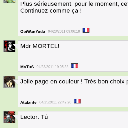
2
Plus sérieusement, pour le moment, ce
Continuez comme ça !
ObiWanYoda
04/23/2011 09:06:18
Mdr MORTEL!
3
MoTuS
04/23/2011 19:05:38
Jolie page en couleur ! Très bon choix
9
Atalante
04/25/2011 22:42:20
Lector: Tú
1