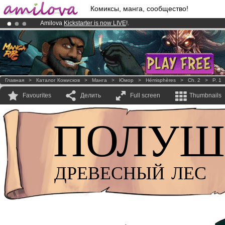
Комиксы, манга, сообщество!
Amilova
Kickstarter is now LIVE
!.
Already 100000
members
and 1000
comics & mangas!
.
Premium membership from
3.95 euros
per month !
Get membership
Главная
>
Каталог Комисков
>
Манга
>
Юмор
>
Hémisphères
>
Ch. 2
>
P. 1
Favourites
Делить
Full screen
Thumbnails
ПОЛУШ
ДРЕВЕСНЫЙ ЛЕС