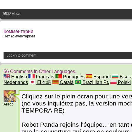
9532 views
Комментарии
Нет комментариев
Log-in to comment
56 Comments In Other Languages.
English
Français
Português
Español
Бълга
Nederlands
日本語
Català
Brazillian Pt.
Polski
Cliquez sur le plein écran pour une vers
32
(ne vous inquiétez pas, la version moc
Автор
TEMPORAIRE)
Robot Panda rejoins l'équipe... en tant 
que la couverture qui sera en couleurs