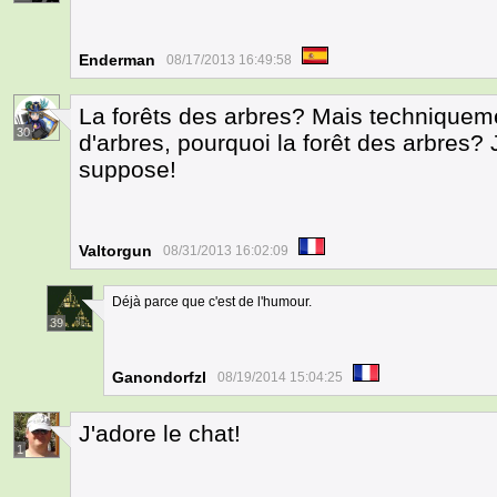
Enderman
08/17/2013 16:49:58
La forêts des arbres? Mais techniquem
30
d'arbres, pourquoi la forêt des arbres? 
suppose!
Valtorgun
08/31/2013 16:02:09
Déjà parce que c'est de l'humour.
39
Ganondorfzl
08/19/2014 15:04:25
J'adore le chat!
1