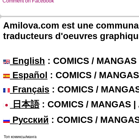
Comment on Facebook
Amilova.com est une communauté
traducteurs d'oeuvres graphiqu
English
: COMICS / MANGAS
Español
: COMICS / MANGAS
Français
: COMICS / MANGA
日本語
: COMICS / MANGAS 
Русский
: COMICS / MANGA
Топ комиксы/манга