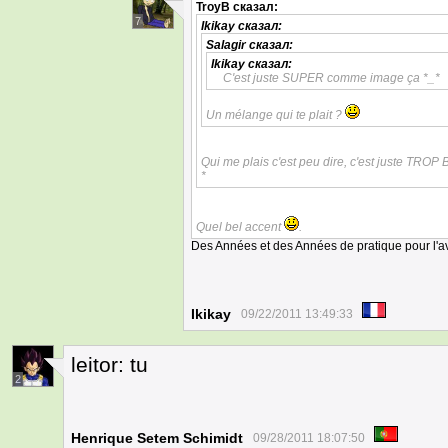
TroyB
сказал:
7
Ikikay
сказал:
Salagir
сказал:
Ikikay
сказал:
C'est juste SUPER comme image ça *_*
Un mélange qui te plait ?
Qui me plais c'est peu dire, c'est juste TROP 
*
Quel bel accent
.
Des Années et des Années de pratique pour l'av
Ikikay
09/22/2011 13:49:33
leitor: tu
2
Henrique Setem Schimidt
09/28/2011 18:07:50