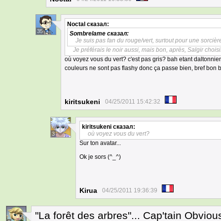
Noctal
сказал:
35
Sombrelame
сказал:
Je suis pas fan du rouge/vert, surtout pour une sorcière, l
Je préférais le noir aussi, mais bon, après, Salgir choisi
où voyez vous du vert? c'est pas gris? bah etant daltonnien
couleurs ne sont pas flashy donc ça passe bien, bref bon
kiritsukeni
04/25/2011 15:42:32
kiritsukeni
сказал:
où voyez vous du vert?
3
Sur ton avatar...
Ok je sors (^_^)
Kirua
04/25/2011 19:36:39
"La forêt des arbres"... Cap'tain Obvio