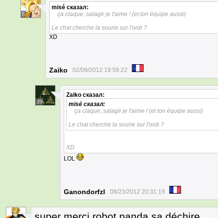
misé
сказал:
ça claque, salagir je t'aime ! (et ton équipe aussi)
8
Le chat cherche la sourie sur l'ordi ?
XD
Zaiko
02/09/2012 19:58:22
Zaiko
сказал:
39
misé
сказал:
ça claque, salagir je t'aime ! (et ton équipe aussi)
Le chat cherche la sourie sur l'ordi ?
XD
LOL
Ganondorfzl
08/23/2012 20:31:19
super merci robot panda sa déchire