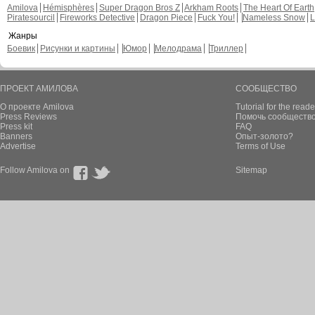
Amilova
Hémisphères
Super Dragon Bros Z
Arkham Roots
The Heart Of Earth
Piratesourcil
Fireworks Detective
Dragon Piece
Fuck You!
Nameless Snow
L
Жанры
Боевик
Рисунки и картины
Юмор
Мелодрама
Триллер
ПРОЕКТ АМИЛОВА
СООБЩЕСТВО
О проекте Amilova
Tutorial for the reade
Press Reviews
Помочь сообщество
Press kit
FAQ
Banners
Опыт-золото?
Advertise
Terms of Use
Follow Amilova on
Sitemap