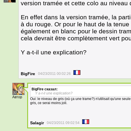
29
version tramée et cette colo au niveau 
En effet dans la version tramée, la pa
à du rouge. Or pour le haut de la tenue 
également en blanc pour le dessin tramé
cela devrait être complètement vert pou
Y a-t-il une explication?
BigFire
04/23/2011 00:02:26
BigFire
сказал:
32
Y a-t-il une explication?
Автор
Oui: le niveau de gris (où ça une trame?) n'utilisait qu'une seule te
gris, ce serai moins joli.
Salagir
04/23/2011 09:02:54