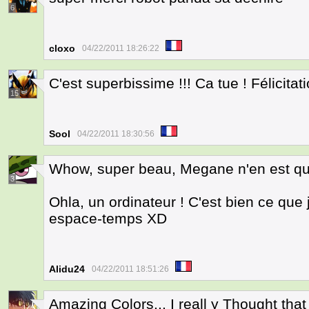
6
cloxo
04/22/2011 18:26:22
C'est superbissime !!! Ca tue ! Félicitati
15
Sool
04/22/2011 18:30:56
Whow, super beau, Megane n'en est que
3
Ohla, un ordinateur ! C'est bien ce que
espace-temps XD
Alidu24
04/22/2011 18:51:26
Amazing Colors... I reall y Thought that