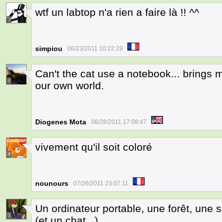
wtf un labtop n'a rien a faire là !! ^^
3
simpiou
06/23/2011 10:22:29
Can't the cat use a notebook... brings
8
our own world.
Diogenes Mota
06/28/2011 17:08:47
vivement qu'il soit coloré
4
nounours
07/26/2011 23:07:11
Un ordinateur portable, une forêt, une
7
(et un chat...)