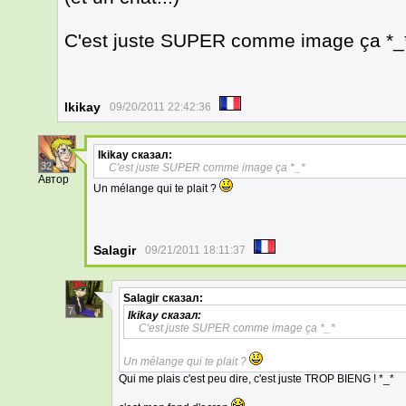
C'est juste SUPER comme image ça *_
Ikikay
09/20/2011 22:42:36
Ikikay
сказал:
32
C'est juste SUPER comme image ça *_*
Автор
Un mélange qui te plait ?
Salagir
09/21/2011 18:11:37
Salagir
сказал:
7
Ikikay
сказал:
C'est juste SUPER comme image ça *_*
Un mélange qui te plait ?
Qui me plais c'est peu dire, c'est juste TROP BIENG ! *_*