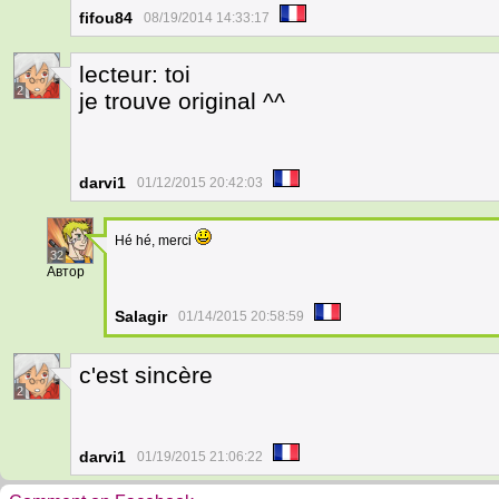
fifou84
08/19/2014 14:33:17
lecteur: toi
2
je trouve original ^^
darvi1
01/12/2015 20:42:03
Hé hé, merci
32
Автор
Salagir
01/14/2015 20:58:59
c'est sincère
2
darvi1
01/19/2015 21:06:22