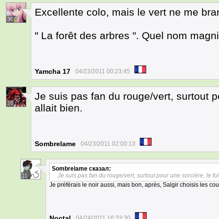
Excellente colo, mais le vert ne me bra
36
" La forêt des arbres ". Quel nom magni
Yamcha 17
04/23/2011 00:23:45
Je suis pas fan du rouge/vert, surtout po
16
allait bien.
Sombrelame
04/23/2011 02:00:13
Sombrelame
сказал:
Je suis pas fan du rouge/vert, surtout pour une sorcière, le full 
11
Je préférais le noir aussi, mais bon, après, Salgir choisis les coul
Noctal
04/24/2011 16:33:30