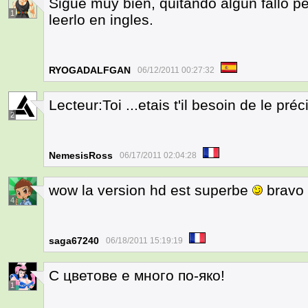
Sigue muy bien, quitando algún fallo p
1
leerlo en ingles.
RYOGADALFGAN
06/12/2011 00:27:32
Lecteur:Toi ...etais t'il besoin de le pré
2
NemesisRoss
06/17/2011 02:04:28
wow la version hd est superbe
bravo 
4
saga67240
06/18/2011 15:19:19
С цветове е много по-яко!
1