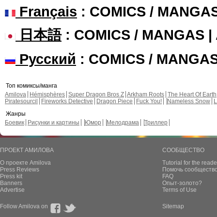
Français
: COMICS / MANGA
日本語
: COMICS / MANGAS 
Русский
: COMICS / MANGA
Топ комиксы/манга
Amilova
Hémisphères
Super Dragon Bros Z
Arkham Roots
The Heart Of Earth
Piratesourcil
Fireworks Detective
Dragon Piece
Fuck You!
Nameless Snow
L
Жанры
Боевик
Рисунки и картины
Юмор
Мелодрама
Триллер
ПРОЕКТ АМИЛОВА
СООБЩЕСТВО
О проекте Amilova
Tutorial for the reade
Press Reviews
Помочь сообщество
Press kit
FAQ
Banners
Опыт-золото?
Advertise
Terms of Use
Follow Amilova on
Sitemap