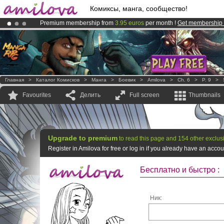
Комиксы, манга, сообщество!
Premium membership from
3.95 euros
per month !
Get membership
Already 100000
members
and 1000
comics & mangas!
.
Amilova
Kickstarter is now LIVE
!.
Главная
>
Каталог Комисков
>
Манга
>
Боевик
>
Amilova
>
Ch. 6
>
P. 9
>
Favourites
Делить
Full screen
Thumbnails
Upgrade to premium
to read this page and 154 other exclus
Register in Amilova for free or log in if you already have an acc
Бесплатно и быстро :
Ник: