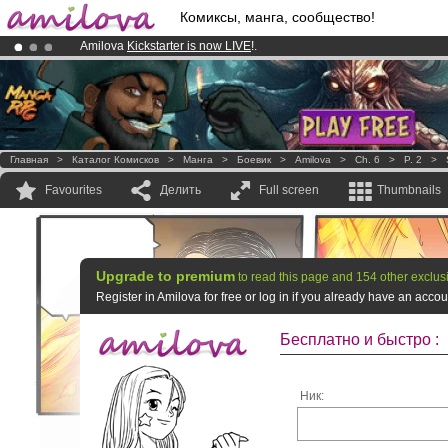
Комиксы, манга, сообщество!
Amilova
Kickstarter is now LIVE
!.
Premium membership from
3.95 euros
per month !
Get membership
Already 100000
members
and 1000
comics & mangas!
.
Главная
>
Каталог Комисков
>
Манга
>
Боевик
>
Amilova
>
Ch. 6
>
P. 2
>
Favourites
Делить
Full screen
Thumbnails
Upgrade to premium
to read this page and 154 other exclus
Register in Amilova for free or log in if you already have an acc
Бесплатно и быстро :
Ник: