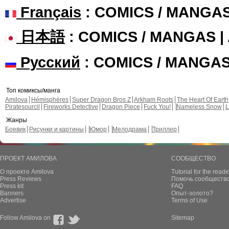
Français
: COMICS / MANGA
日本語
: COMICS / MANGAS 
Русский
: COMICS / MANGA
Топ комиксы/манга
Amilova
Hémisphères
Super Dragon Bros Z
Arkham Roots
The Heart Of Earth
Piratesourcil
Fireworks Detective
Dragon Piece
Fuck You!
Nameless Snow
L
Жанры
Боевик
Рисунки и картины
Юмор
Мелодрама
Триллер
ПРОЕКТ АМИЛОВА
СООБЩЕСТВО
О проекте Amilova
Tutorial for the reade
Press Reviews
Помочь сообщество
Press kit
FAQ
Banners
Опыт-золото?
Advertise
Terms of Use
Follow Amilova on
Sitemap