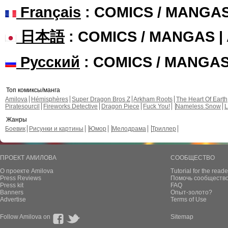
Français
: COMICS / MANGA
日本語
: COMICS / MANGAS 
Русский
: COMICS / MANGA
Топ комиксы/манга
Amilova
Hémisphères
Super Dragon Bros Z
Arkham Roots
The Heart Of Earth
Piratesourcil
Fireworks Detective
Dragon Piece
Fuck You!
Nameless Snow
L
Жанры
Боевик
Рисунки и картины
Юмор
Мелодрама
Триллер
ПРОЕКТ АМИЛОВА
СООБЩЕСТВО
О проекте Amilova
Tutorial for the reade
Press Reviews
Помочь сообщество
Press kit
FAQ
Banners
Опыт-золото?
Advertise
Terms of Use
Follow Amilova on
Sitemap