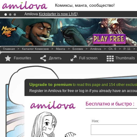
Комиксы, манга, сообщество!
Amilova
Kickstarter is now LIVE
!.
Already 100000
members
and 1000
comics & mangas!
.
Premium membership from
3.95 euros
per month !
Get membership
Главная
>
Каталог Комисков
>
Манга
>
Боевик
>
Amilova
>
Ch. 6
>
P. 11
Favourites
Делить
Full screen
Thumbnails
Upgrade to premium
to read this page and 154 other exclus
Register in Amilova for free or log in if you already have an acc
Бесплатно и быстро :
Ник: