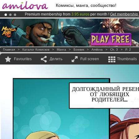
Комиксы, манга, сообщество!
Premium membership from
3.95 euros
per month !
Get membership
Already 100000
members
and 1000
comics & mangas!
.
Amilova
Kickstarter is now LIVE
!.
Главная
>
Каталог Комисков
>
Манга
>
Боевик
>
Amilova
>
Ch. 3
>
P. 2
Favourites
Делить
Full screen
Thumbnails
ДОЛГОЖДАННЫЙ РЕБЕ
ОТ ЛЮБЯЩИХ
РОДИТЕЛЕЙ...