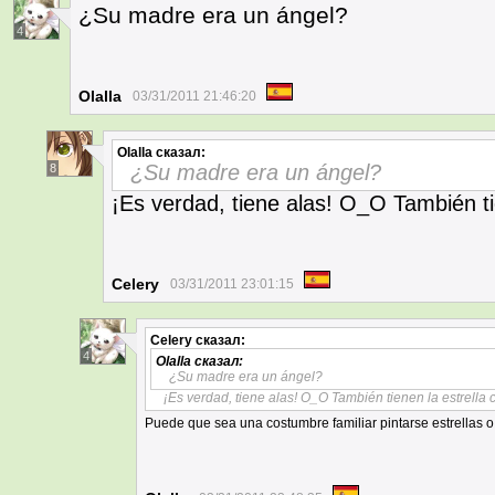
¿Su madre era un ángel?
4
Olalla
03/31/2011 21:46:20
Olalla
сказал:
¿Su madre era un ángel?
8
¡Es verdad, tiene alas! O_O También ti
Celery
03/31/2011 23:01:15
Celery
сказал:
4
Olalla
сказал:
¿Su madre era un ángel?
¡Es verdad, tiene alas! O_O También tienen la estrella
Puede que sea una costumbre familiar pintarse estrellas o