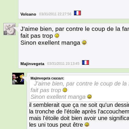
Volcano
03/31/2011 22:27:56
J'aime bien, par contre le coup de la fam
1
fait pas trop
Sinon exellent manga
Majinvegeta
03/31/2011 23:13:45
Majinvegeta
сказал:
J'aime bien, par contre le coup de la f
6
fait pas trop
Sinon exellent manga
il semblerait que ça ne soit qu'un dessi
la tronche de l'étoile après l'accouche
mais l'étoile doit bien avoir une signific
les uni tous peut être