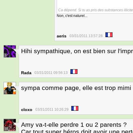
Ca dépend. Si tu as pris des substances illicites
Non, c'est naturel...
aeris
03/31/2011 13:57:28
Hihi sympathique, on est bien sur l'imp
3
Rada
03/31/2011 09:56:13
sympa comme page, elle est trop mimi l
6
cloxo
03/31/2011 10:26:29
Amy va-t-elle perdre 1 ou 2 parents ?
16
Car tout super héros doit avoir une per