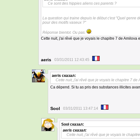
Ce sont des hippies aliens ces parents ?
La question qui traine depuis le début c'est "Quel genre de
pour des motifs vaseux ?"
Réponse bientot. Ou pas.
.
Cette nuit, j'ai rêvé que je voyais le chapitre 7 de Amilova 
aeris
03/31/2011 12:43:45
aeris
сказал:
Cette nuit, j'ai rêvé que je voyais le chapitre 7 de
15
Ca dépend. Si tu as pris des substances illicites avant 
Sool
03/31/2011 13:47:14
Sool
сказал:
7
aeris
сказал:
Cette nuit, j'ai rêvé que je voyais le chapit