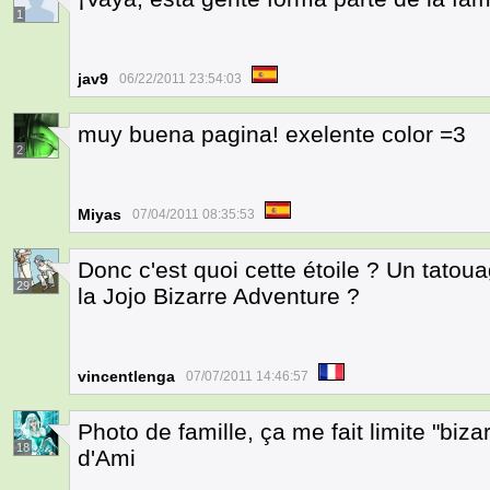
1
jav9
06/22/2011 23:54:03
muy buena pagina! exelente color =3
2
Miyas
07/04/2011 08:35:53
Donc c'est quoi cette étoile ? Un tato
29
la Jojo Bizarre Adventure ?
vincentlenga
07/07/2011 14:46:57
Photo de famille, ça me fait limite "bizar
18
d'Ami