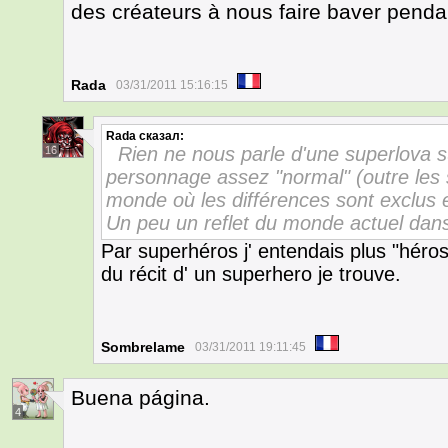
des créateurs à nous faire baver pend
Rada
03/31/2011 15:16:15
Rada
сказал:
Rien ne nous parle d'une superlova s
16
personnage assez "normal" (outre les 
monde où les différences sont exclus
Un peu un reflet du monde actuel dans
Par superhéros j' entendais plus "héros d
du récit d' un superhero je trouve.
Sombrelame
03/31/2011 19:11:45
Buena página.
4