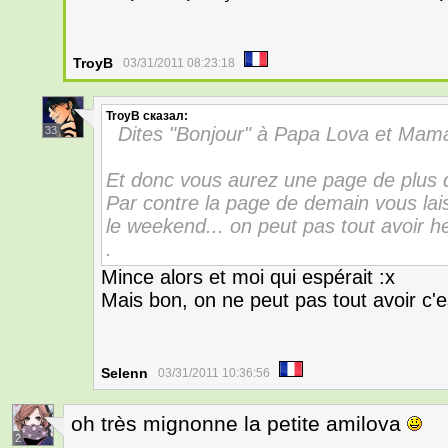
TroyB
03/31/2011 08:23:18
TroyB
сказал:
Dites "Bonjour" à Papa Lova et Mam
33
Et donc vous aurez une page de plus de
Par contre la page de demain vous lai
le weekend... on peut pas tout avoir he
.
Mince alors et moi qui espérait :x
Mais bon, on ne peut pas tout avoir c'e
Selenn
03/31/2011 10:36:56
oh très mignonne la petite amilova
2