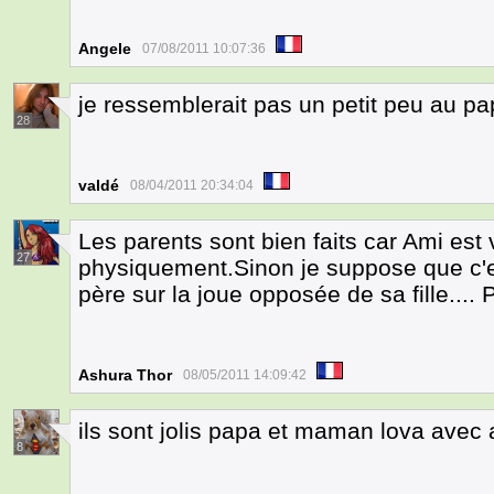
Angele
07/08/2011 10:07:36
je ressemblerait pas un petit peu au pa
28
valdé
08/04/2011 20:34:04
Les parents sont bien faits car Ami es
27
physiquement.Sinon je suppose que c'est
père sur la joue opposée de sa fille....
Ashura Thor
08/05/2011 14:09:42
ils sont jolis papa et maman lova avec
8