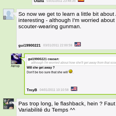
Olalla
03/31/2011 23:48:35
So now we get to learn a little bit abou
3
interesting - although I'm worried about
scouter-wearing gunman.
gui19900221
03/31/2011 22:00:59
gui19900221
сказал:
41
although I'm worried about how she'll get away from that s
Автор
Will she get away ?
Don't be too sure that she will
.
TroyB
04/01/2011 10:10:58
Pas trop long, le flashback, hein ? Faut
32
Variabilité du Temps ^^