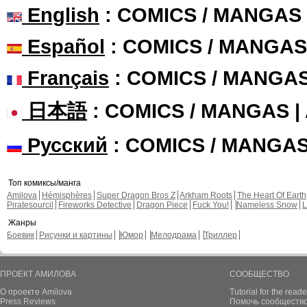
English
: COMICS / MANGAS
Español
: COMICS / MANGAS
Français
: COMICS / MANGA
日本語
: COMICS / MANGAS 
Русский
: COMICS / MANGA
Топ комиксы/манга
Amilova
Hémisphères
Super Dragon Bros Z
Arkham Roots
The Heart Of Earth
Piratesourcil
Fireworks Detective
Dragon Piece
Fuck You!
Nameless Snow
L
Жанры
Боевик
Рисунки и картины
Юмор
Мелодрама
Триллер
ПРОЕКТ АМИЛОВА
СООБЩЕСТВО
О проекте Amilova
Tutorial for the reade
Press Reviews
Помочь сообщество