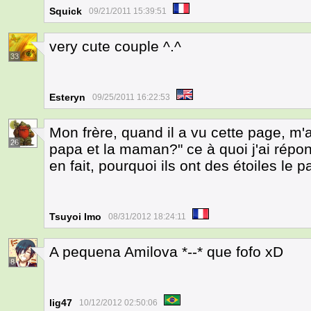
Squick
09/21/2011 15:39:51
very cute couple ^.^
33
Esteryn
09/25/2011 16:22:53
Mon frère, quand il a vu cette page, m'a 
26
papa et la maman?" ce à quoi j'ai répon
en fait, pourquoi ils ont des étoiles le
Tsuyoi Imo
08/31/2012 18:24:11
A pequena Amilova *--* que fofo xD
8
lig47
10/12/2012 02:50:06