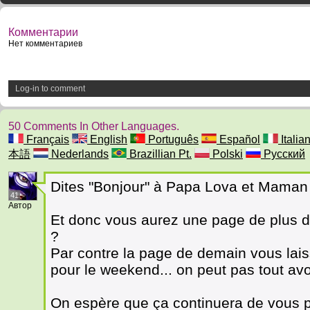
Комментарии
Нет комментариев
Log-in to comment
50 Comments In Other Languages.
Français
English
Português
Español
Italia
本語
Nederlands
Brazillian Pt.
Polski
Русский
Dites "Bonjour" à Papa Lova et Maman
41
Автор
Et donc vous aurez une page de plus de
?
Par contre la page de demain vous lai
pour le weekend... on peut pas tout avoi
On espère que ça continuera de vous pl