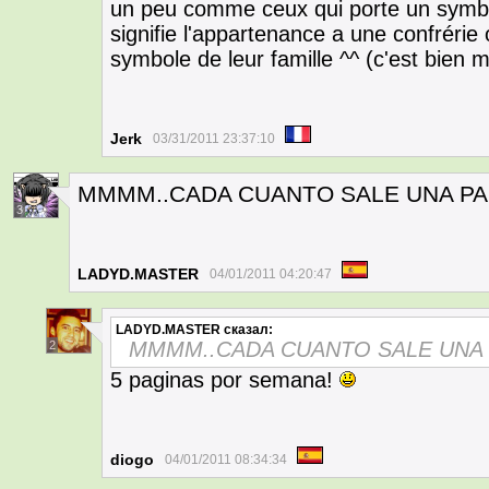
un peu comme ceux qui porte un symbol
signifie l'appartenance a une confrérie o
symbole de leur famille ^^ (c'est bien m
Jerk
03/31/2011 23:37:10
MMMM..CADA CUANTO SALE UNA PA
3
LADYD.MASTER
04/01/2011 04:20:47
LADYD.MASTER
сказал:
MMMM..CADA CUANTO SALE UNA 
2
5 paginas por semana!
diogo
04/01/2011 08:34:34