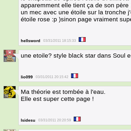
apparemment elle tient ça de son père !!
un mec avec une étoile sur la tronche j
étoile rose :p )sinon page vraiment supe
hellsword
03/31/2011 18:15:33
une etoile? style black star dans Soul 
3
lio099
03/31/2011 20:15:42
Ma théorie est tombée à l'eau.
24
Elle est super cette page !
Isidesu
03/31/2011 20:20:59