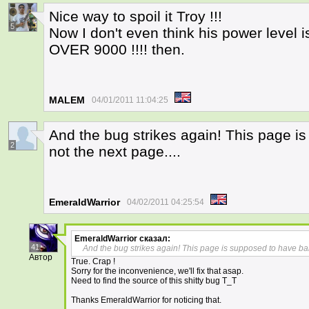
Nice way to spoil it Troy !!!
5
Now I don't even think his power level 
OVER 9000 !!!! then.
MALEM
04/01/2011 11:04:25
And the bug strikes again! This page i
2
not the next page....
EmeraldWarrior
04/02/2011 04:25:54
EmeraldWarrior
сказал:
41
And the bug strikes again! This page is supposed to have bab
Автор
True. Crap !
Sorry for the inconvenience, we'll fix that asap.
Need to find the source of this shitty bug T_T
Thanks EmeraldWarrior for noticing that.