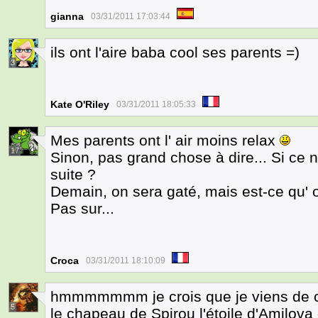
gianna
03/31/2011 17:03:44
ils ont l'aire baba cool ses parents =)
3
Kate O'Riley
03/31/2011 18:05:33
Mes parents ont l' air moins relax
17
Sinon, pas grand chose à dire... Si ce n'
suite ?
Demain, on sera gaté, mais est-ce qu' 
Pas sur...
Croca
03/31/2011 18:10:09
hmmmmmmm je crois que je viens de c
5
le chapeau de Spirou l'étoile d'Amilova 