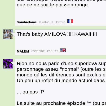
que ce ne soit le poisson rouge.
Sombrelame
03/31/2011 11:05:36
That's baby AMILOVA !!!! KAWAIIIIII
5
MALEM
03/31/2011 12:01:42
Rien ne nous parle d'une superlova sup
3
personnage assez "normal" (outre les 
monde où les différences sont exclus 
Un peu un reflet du monde actuel dans 
... ou pas :P
La suite au prochaine épisode ^^ (ou pag