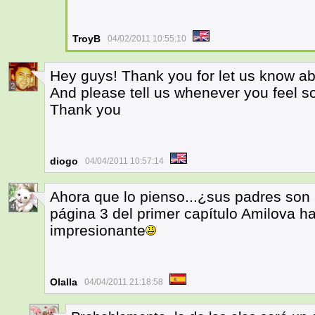
TroyB
04/02/2011 10:55:10
Hey guys! Thank you for let us know abou
2
And please tell us whenever you feel 
Thank you
diogo
04/04/2011 10:57:14
Ahora que lo pienso...¿sus padres son 
4
página 3 del primer capítulo Amilova h
impresionante
Olalla
04/04/2011 21:18:58