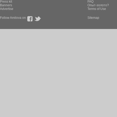
Press kit
FAQ
Banners
Опыт-золото?
Advertise
Terms of Use
Follow Amilova on
Sitemap