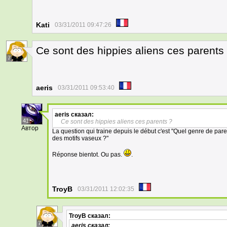
Kati
03/31/2011 09:47:26
Ce sont des hippies aliens ces parents
7
aeris
03/31/2011 09:53:40
aeris
сказал:
41
Ce sont des hippies aliens ces parents ?
Автор
La question qui traine depuis le début c'est "Quel genre de paren
des motifs vaseux ?"
Réponse bientot. Ou pas.
.
TroyB
03/31/2011 12:02:35
TroyB
сказал:
7
aeris
сказал: