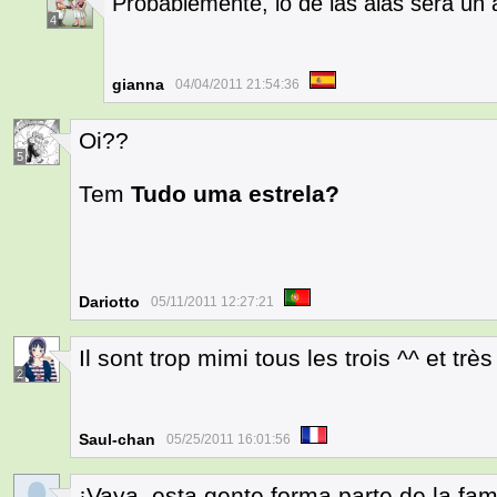
Probablemente, lo de las alas será un 
4
gianna
04/04/2011 21:54:36
Oi??
5
Tem
Tudo uma estrela?
Dariotto
05/11/2011 12:27:21
Il sont trop mimi tous les trois ^^ et t
2
Saul-chan
05/25/2011 16:01:56
¡Vaya, esta gente forma parte de la fam