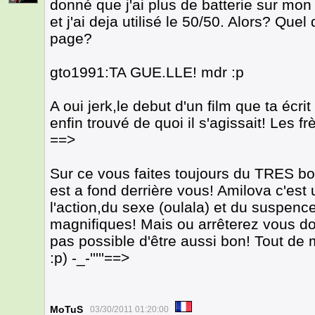
donné que j'ai plus de batterie sur mo
et j'ai deja utilisé le 50/50. Alors? Qu
page?
gto1991:TA GUE.LLE! mdr :p
A oui jerk,le debut d'un film que ta écri
enfin trouvé de quoi il s'agissait! Les f
==>
Sur ce vous faites toujours du TRES b
est a fond derrière vous! Amilova c'est 
l'action,du sexe (oulala) et du suspenc
magnifiques! Mais ou arrêterez vous d
pas possible d'être aussi bon! Tout de 
:p) -_-'''''==>
MoTuS
03/30/2011 01:20:00