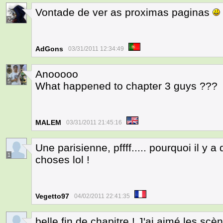
Vontade de ver as proximas paginas
2
AdGons
03/31/2011 12:34:49
Anooooo
5
What happened to chapter 3 guys ???
MALEM
03/31/2011 21:45:16
Une parisienne, pffff..... pourquoi il y a
1
choses lol !
Vegetto97
04/02/2011 22:41:35
belle fin de chapitre ! J'ai aimé les scè