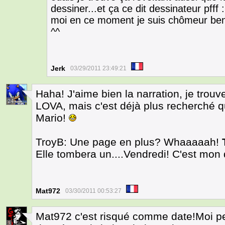
dessiner...et ça ce dit dessinateur pfff 
moi en ce moment je suis chômeur be
^^
Jerk
03/29/2011 23:49:21
Haha! J'aime bien la narration, je trouv
24
LOVA, mais c'est déjà plus recherché
Mario!
TroyB: Une page en plus? Whaaaaah!
Elle tombera un....Vendredi! C'est mon 
Mat972
03/30/2011 00:53:27
Mat972 c'est risqué comme date!Moi pers
3