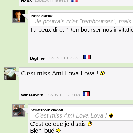
Nono
03/29/2011 16:54:04
Nono
сказал:
Je pourrais crier "remboursez", mai
29
Tu peux dire: "Rembourser nos invitati
BigFire
03/29/2011 16:56:21
C'est miss Ami-Lova Lova !
9
Winterborn
03/29/2011 17:00:48
Winterborn
сказал:
C'est miss Ami-Lova Lova !
26
C'est ce que je disais
Bien joué