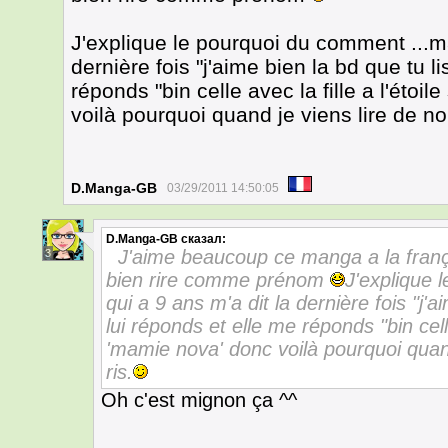
J'explique le pourquoi du comment ...ma 
dernière fois "j'aime bien la bd que tu li
réponds "bin celle avec la fille a l'étoi
voilà pourquoi quand je viens lire de no
D.Manga-GB
03/29/2011 14:50:05
D.Manga-GB
сказал:
J'aime beaucoup ce manga a la frança
3
bien rire comme prénom
J'explique 
qui a 9 ans m'a dit la dernière fois "j'ai
lui réponds et elle me réponds "bin celle 
'mamie nova' donc voilà pourquoi quand
ris.
Oh c'est mignon ça ^^