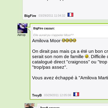
BigFire
03/29/2011 11:04:32
BigFire
сказал:
41
Автор
Elle aurait pu s'appeler Moor^^
Amilova Moor
On dirait pas mais ça a été un bon 
serait son nom de famille
. Difficil
catalogué direct "craignoss" ou "trop
"trop/pas assez".
Vous avez échappé à "Amilova Marti
TroyB
03/29/2011 12:05:08