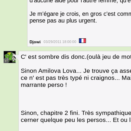
d'aucune aide pour l'autre femme, qu'
Je m'égare je crois, en gros c'est com
pense pas au plus urgent.
Djowi
03/29/2011 18:00:00
C' est sombre dis donc.(oulà jeu de mot
17
Sinon Amilova Lova... Je trouve ça as
ce n' est pas très typé ni craignos... 
marrante perso !
Sinon, chapitre 2 fini. Très sympathiq
cerner quelque peu les persos... Et ou l