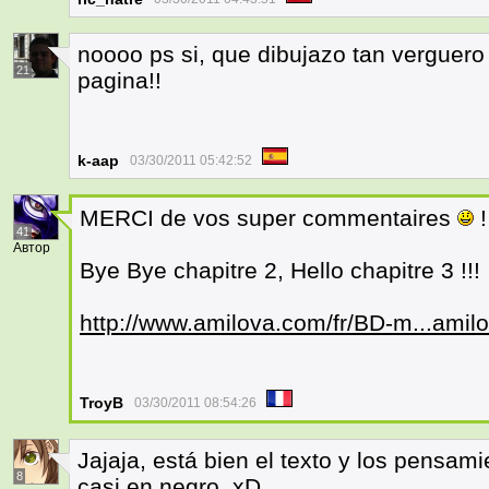
noooo ps si, que dibujazo tan verguero
21
pagina!!
k-aap
03/30/2011 05:42:52
MERCI de vos super commentaires
!
41
Автор
Bye Bye chapitre 2, Hello chapitre 3 !!!
http://www.amilova.com/fr/BD-m...amilo
TroyB
03/30/2011 08:54:26
Jajaja, está bien el texto y los pensam
8
casi en negro. xD