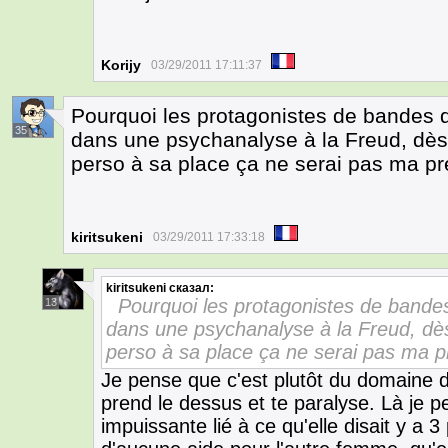
Korijy
03/29/2011 17:11:37
Pourquoi les protagonistes de bandes d
35
dans une psychanalyse à la Freud, dès q
perso à sa place ça ne serai pas ma pre
kiritsukeni
03/29/2011 17:33:18
kiritsukeni
сказал:
Pourquoi les protagonistes de bandes
13
dans une psychanalyse à la Freud, dès 
perso à sa place ça ne serai pas ma pr
Je pense que c'est plutôt du domaine de
prend le dessus et te paralyse. Là je p
impuissante lié à ce qu'elle disait y a 3 