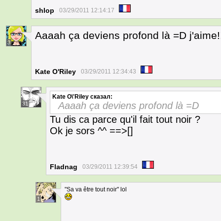
shlop
03/29/2011 12:14:17
Aaaah ça deviens profond là =D j'aime!! *
3
Kate O'Riley
03/29/2011 12:34:43
Kate O\'Riley
сказал:
Aaaah ça deviens profond là =D
31
Tu dis ca parce qu'il fait tout noir ?
Ok je sors ^^ ==>[]
Fladnag
03/29/2011 12:39:54
"Sa va être tout noir" lol
1