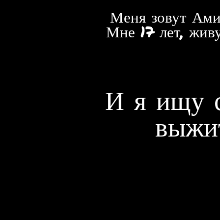
Меня зовут Ами
Мне 17 лет, жив
И я ищу 
выжи