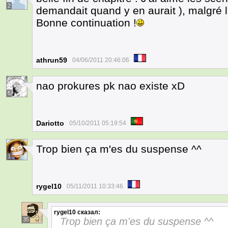
2
demandait quand y en aurait ), malgré le
Bonne continuation !
athrun59
04/06/2011 20:46:06
nao prokures pk nao existe xD
5
Dariotto
05/10/2011 05:19:54
Trop bien ça m'es du suspense ^^
1
rygel10
05/11/2011 10:33:46
rygel10
сказал:
Trop bien ça m'es du suspense ^^
35