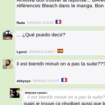
références Bleach dans le manga. Bo
Rada
03/29/2011 22:00:02
... ¿Qué puedo decir?
3
Lgrxxl
03/29/2011 22:59:27
il est bientôt minuit on a pas la suite??? 
35
debyoyo
03/29/2011 23:43:47
debyoyo
сказал:
il est bientôt minuit on a pas la suite?
6
ouais je trouve ça révoltant aussi que 