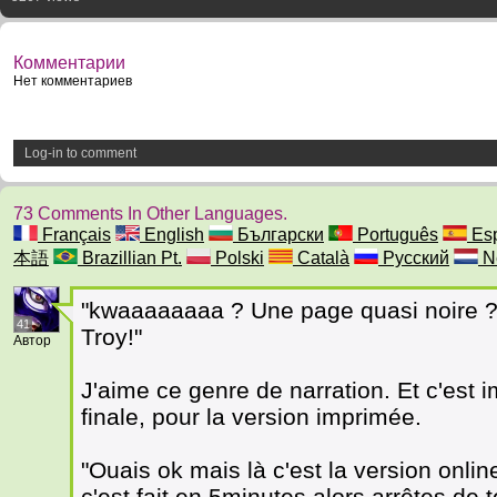
Комментарии
Нет комментариев
Log-in to comment
73 Comments In Other Languages.
Français
English
Български
Português
Esp
本語
Brazillian Pt.
Polski
Català
Русский
N
"kwaaaaaaaa ? Une page quasi noire ?
41
Troy!"
Автор
J'aime ce genre de narration. Et c'est 
finale, pour la version imprimée.
"Ouais ok mais là c'est la version onli
c'est fait en 5minutes alors arrêtes de t