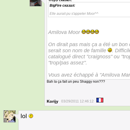
TroyB
сказал:
26
BigFire
сказал:
Elle aurait pu s'appeler Moor^^
Amilova Moor
On dirait pas mais ça a été un bon
serait son nom de famille
. Diffic
catalogué direct "craignoss" ou "tro
"trop/pas assez".
Vous avez échappé à "Amilova Mart
Bah la ça fait un peu Shaggy non???
Korijy
03/29/2011 12:46:12
lol
1