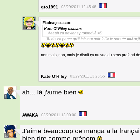
gto1991
03/29/2011 12:45:48
Fladnag
сказал:
3
Kate O\'Riley
сказал:
Aaaah ça deviens profond là =D
Tu dis ca parce qu'il fait tout noir ? Ok je sors ^^ ==&gt;[]
non mais, non, mais je disait ça au vue du sens profond de
Kate O'Riley
03/29/2011 13:25:55
ah... là j'aime bien
3
AWAKA
03/29/2011 13:00:00
J'aime beaucoup ce manga a la français
13
bien rire comme prénom