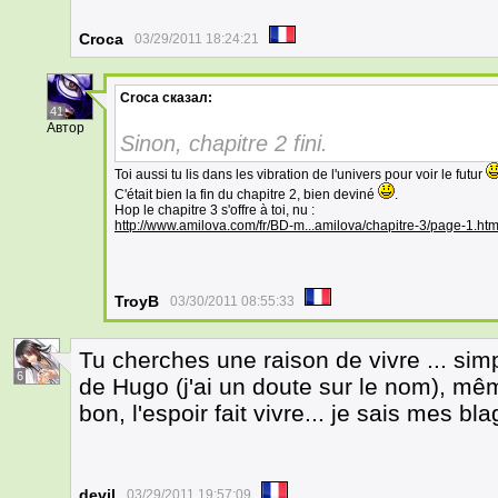
Croca
03/29/2011 18:24:21
Croca
сказал:
41
Автор
Sinon, chapitre 2 fini.
Toi aussi tu lis dans les vibration de l'univers pour voir le futur
C'était bien la fin du chapitre 2, bien deviné
.
Hop le chapitre 3 s'offre à toi, nu :
http://www.amilova.com/fr/BD-m...amilova/chapitre-3/page-1.htm
TroyB
03/30/2011 08:55:33
Tu cherches une raison de vivre ... sim
6
de Hugo (j'ai un doute sur le nom), mê
bon, l'espoir fait vivre... je sais mes b
devil
03/29/2011 19:57:09