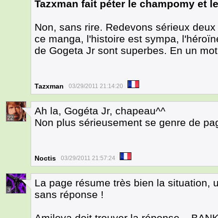
Tazxman fait péter le champomy et l
Non, sans rire. Redevons sérieux deux
ce manga, l'histoire est sympa, l'héroïne
de Gogeta Jr sont superbes. En un mot,
Tazxman
03/29/2011 21:14:20
Ah la, Gogéta Jr, chapeau^^
22
Non plus sérieusement se genre de p
Noctis
03/29/2011 21:57:24
La page résume très bien la situation, 
3
sans réponse !
Amilova doit trouver la réponse... BANK