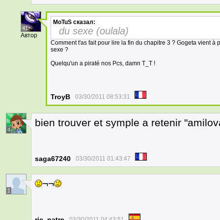
MoTuS
сказал:
41
du sexe (oulala)
Автор
Comment t'as fait pour lire la fin du chapitre 3 ? Gogeta vient 
sexe ?
Quelqu'un a piraté nos Pcs, damn T_T !
TroyB
03/30/2011 08:53:31
bien trouver et symple a retenir "amilov
4
saga67240
03/30/2011 01:43:47
¬¬
1
ric_natre
03/30/2011 04:43:51