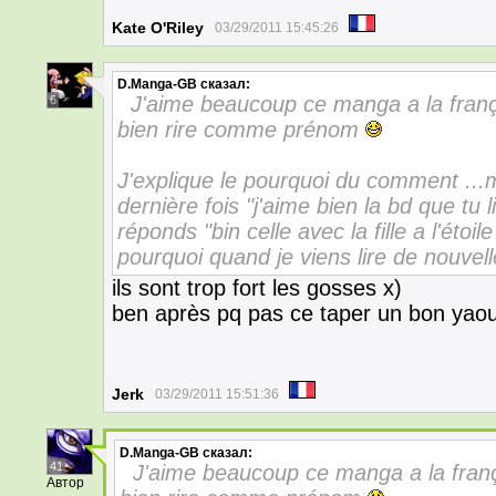
Kate O'Riley
03/29/2011 15:45:26
D.Manga-GB
сказал:
J'aime beaucoup ce manga a la frança
6
bien rire comme prénom
J'explique le pourquoi du comment ...ma
dernière fois "j'aime bien la bd que tu l
réponds "bin celle avec la fille a l'étoi
pourquoi quand je viens lire de nouvell
ils sont trop fort les gosses x)
ben après pq pas ce taper un bon yaou
Jerk
03/29/2011 15:51:36
D.Manga-GB
сказал:
41
J'aime beaucoup ce manga a la frança
Автор