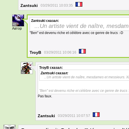
Zantsuki
03/29/2011 10:03:35
Zantsuki
сказал:
41
...Un artiste vient de naître, mesda
Автор
"Ben" est devenu riche et célèbre avec ce genre de trucs :-D
TroyB
03/29/2011 10:06:16
TroyB
сказал:
2
Zantsuki
сказал:
...Un artiste vient de naître, mesdames et messieurs. 
"Ben" est devenu riche et célèbre avec ce genre de trucs 
Pas faux.
Zantsuki
03/29/2011 10:07:57