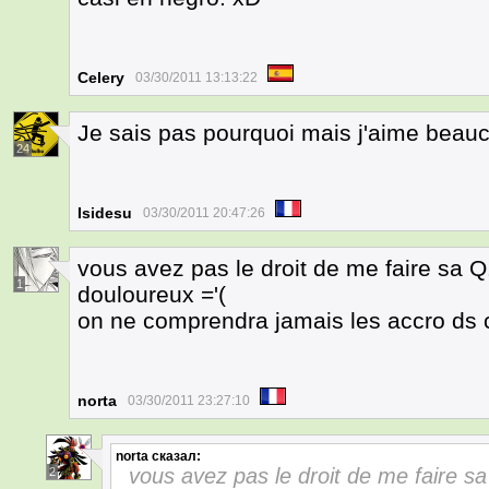
Celery
03/30/2011 13:13:22
Je sais pas pourquoi mais j'aime beauc
24
Isidesu
03/30/2011 20:47:26
vous avez pas le droit de me faire sa Q
1
douloureux ='(
on ne comprendra jamais les accro ds 
norta
03/30/2011 23:27:10
norta
сказал:
vous avez pas le droit de me faire s
2