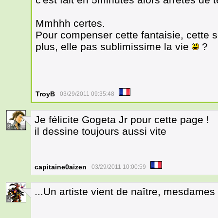
Mmhhh certes.
Pour compenser cette fantaisie, cette
plus, elle pas sublimissime la vie
?
TroyB
03/29/2011 09:35:48
Je félicite Gogeta Jr pour cette page !
8
il dessine toujours aussi vite
capitaine0aizen
03/29/2011 10:00:59
...Un artiste vient de naître, mesdames
2