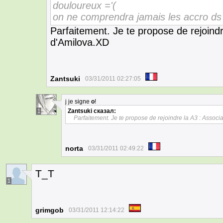
douloureux ='(
on ne comprendra jamais les accro ds
Parfaitement. Je te propose de rejoindr
d'Amilova.XD
Zantsuki
03/31/2011 02:27:05
j
je signe
o
!
Zantsuki
сказал:
1
Parfaitement. Je te propose de rejoindre la A3 : Assoc
norta
03/31/2011 02:49:22
T_T
1
grimgob
03/31/2011 12:14:22