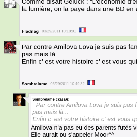
Comme disait Geluck : "L'économie d'élec
31
la lumière, on la paye dans une BD en 
Fladnag
03/29/2011 10:18:01
Par contre Amilova Lova je suis pas fa
16
pas mais là...
Enfin c' est votre histoire c' est vous qu
Sombrelame
03/29/2011 10:49:32
Sombrelame
сказал:
Par contre Amilova Lova je suis pas 
29
pas mais là...
Enfin c' est votre histoire c' est vous q
Amilova n'a pas eu des parents futés vo
Elle aurait pu s'appeler Moor^^