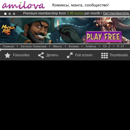
Комиксы, манга, сообщество!
Premium membership from
3.95 euros
per month !
Get membership
Already 100000
members
and 1000
comics & mangas!
.
Amilova
Kickstarter is now LIVE
!.
Главная
>
Каталог Комисков
>
Манга
>
Боевик
>
Amilova
>
Ch. 2
>
P. 47
Favourites
Делить
Full screen
Thumbnails