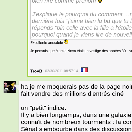
bien rire comme prénom
J'explique le pourquoi du comment ...ma
dernière fois "j'aime bien la bd que tu l
réponds "bin celle avec la fille a l'étoi
pourquoi quand je viens lire de nouvell
Excellente anecdote
.
Je pensais que Mamie Nova était un vestige des années 80... 
TroyB
03/30/2011 08:57:14
ha je me moquerais pas de la page noir 
6
fait vendre des millions d'entrés ciné
un "petit" indice:
Il y a bien longtemps, dans une galaxie 
connaît de nombreux tourments : la corru
Sénat s'embourbe dans des discussions 