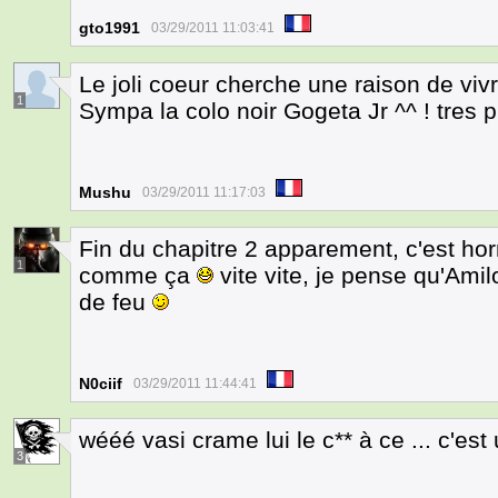
gto1991
03/29/2011 11:03:41
Le joli coeur cherche une raison de vivr
1
Sympa la colo noir Gogeta Jr ^^ ! tres p
Mushu
03/29/2011 11:17:03
Fin du chapitre 2 apparement, c'est hor
1
comme ça
vite vite, je pense qu'Ami
de feu
N0ciif
03/29/2011 11:44:41
wééé vasi crame lui le c** à ce ... c'est
3