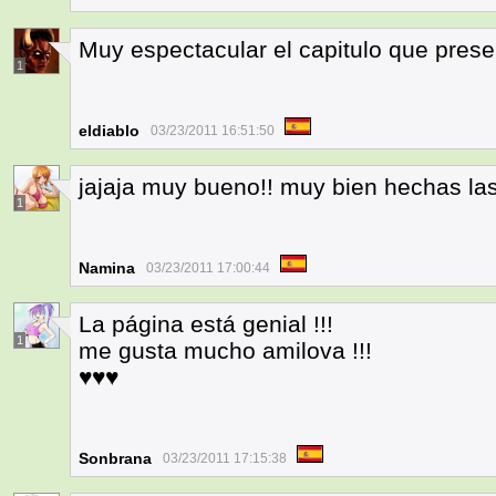
Muy espectacular el capitulo que presen
1
eldiablo
03/23/2011 16:51:50
jajaja muy bueno!! muy bien hechas l
1
Namina
03/23/2011 17:00:44
La página está genial !!!
1
me gusta mucho amilova !!!
♥♥♥
Sonbrana
03/23/2011 17:15:38