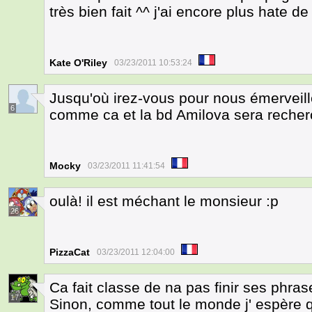
très bien fait ^^ j'ai encore plus hate de 
Kate O'Riley
03/23/2011 10:53:24
Jusqu'où irez-vous pour nous émerveill
6
comme ca et la bd Amilova sera recherc
Mocky
03/23/2011 11:41:54
oulà! il est méchant le monsieur :p
26
PizzaCat
03/23/2011 12:04:00
Ca fait classe de na pas finir ses phra
17
Sinon, comme tout le monde j' espère 