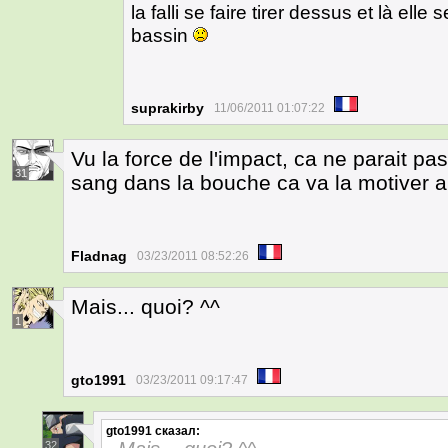
la falli se faire tirer dessus et là ell
bassin
suprakirby
11/06/2011 01:07:22
Vu la force de l'impact, ca ne parait pa
31
sang dans la bouche ca va la motiver a 
Fladnag
03/23/2011 08:52:26
Mais... quoi? ^^
1
gto1991
03/23/2011 09:17:47
gto1991
сказал:
32