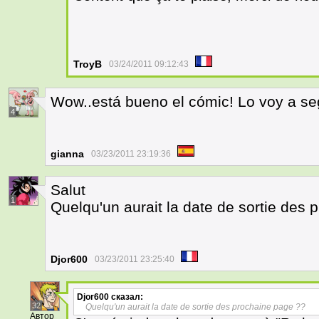
TroyB
03/24/2011 09:12:43
Wow..está bueno el cómic! Lo voy a seg
4
gianna
03/23/2011 23:19:36
Salut
1
Quelqu'un aurait la date de sortie des
Djor600
03/23/2011 23:25:40
Djor600
сказал:
32
Quelqu'un aurait la date de sortie des prochaine page ??
Автор