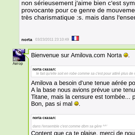
non sérieusement j'aime bien c'est sym
provocante pour ce genre de mouvement
très charismatique :s. mais dans l'ens
norta
03/23/2011 23:10:49
Bienvenue sur Amilova.com Norta
.
41
Автор
norta
сказал:
le fait qu'elle soit en robe comme sa c'est pour attiré plus de
Amilova a besoin d'une tenue aérée pou
A la base nous avions prévue une tenu
Titane, mais la censure est tombée... po
Bon, pas si mal
.
norta
сказал:
dans l'ensemble c'est comme dbm sa gère ^^'
Content que ça te plaise, merci de no