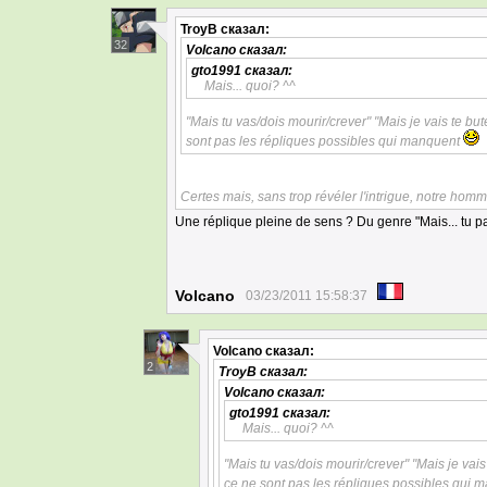
TroyB
сказал:
32
Volcano
сказал:
gto1991
сказал:
Mais... quoi? ^^
"Mais tu vas/dois mourir/crever" "Mais je vais te bute
sont pas les répliques possibles qui manquent
Certes mais, sans trop révéler l'intrigue, notre ho
Une réplique pleine de sens ? Du genre "Mais... tu pa
Volcano
03/23/2011 15:58:37
Volcano
сказал:
2
TroyB
сказал:
Volcano
сказал:
gto1991
сказал:
Mais... quoi? ^^
"Mais tu vas/dois mourir/crever" "Mais je vais t
ce ne sont pas les répliques possibles qui