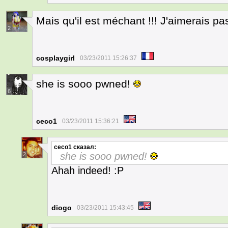
Mais qu'il est méchant !!! J'aimerais pa
2
cosplaygirl
03/23/2011 15:26:37
she is sooo pwned!
6
ceco1
03/23/2011 15:36:21
ceco1
сказал:
she is sooo pwned!
2
Ahah indeed! :P
diogo
03/23/2011 15:43:45