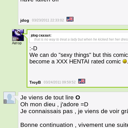
jdog
03/23/2011 22:33:02
jdog
сказал:
41
that is no way to treat a lady but when he kicked her her dres
Автор
:-D
We can do "sexy things" but this comic 
become a XXX HENTAI rated comic
TroyB
03/24/2011 09:59:52
Je viens de tout lire
O
1
Oh mon dieu , j'adore =D
Je connaissais pas , je viens de voir g
Bonne continuation , vivement une suite