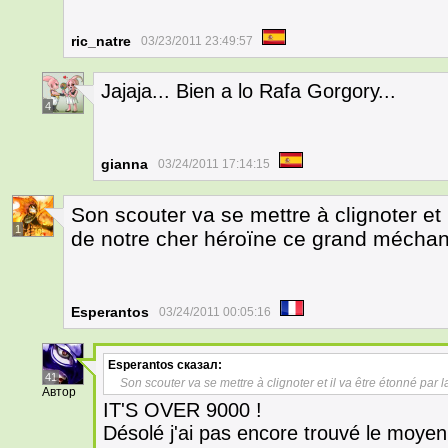
ric_natre
03/23/2011 23:49:57
Jajaja... Bien a lo Rafa Gorgory...
4
gianna
03/24/2011 17:14:15
Son scouter va se mettre à clignoter et 
1
de notre cher héroïne ce grand méchan
Esperantos
03/24/2011 00:05:16
Esperantos
сказал:
41
Son scouter va se mettre à clignoter et il va être étonné par
Автор
IT'S OVER 9000 !
Désolé j'ai pas encore trouvé le moyen