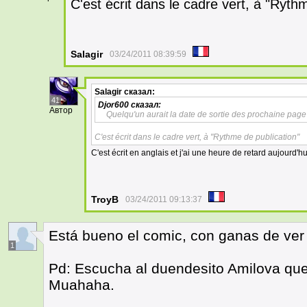
C'est écrit dans le cadre vert, à "Ryth
Salagir
03/24/2011 08:39:59
Salagir
сказал:
41
Djor600
сказал:
Автор
Quelqu'un aurait la date de sortie des prochaine page
C'est écrit dans le cadre vert, à "Rythme de publication"
C'est écrit en anglais et j'ai une heure de retard aujourd'h
TroyB
03/24/2011 09:13:37
Está bueno el comic, con ganas de ver
1
Pd: Escucha al duendesito Amilova quem
Muahaha.