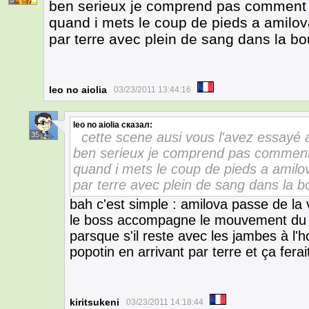
ben serieux je comprend pas comment l
quand i mets le coup de pieds a amilov
par terre avec plein de sang dans la b
leo no aiolia
03/23/2011 13:44:16
leo no aiolia
сказал:
cette scene ausi vous l'avez essayé
35
ben serieux je comprend pas comment 
quand i mets le coup de pieds a amilov
par terre avec plein de sang dans la 
bah c'est simple : amilova passe de la 
le boss accompagne le mouvement du 
parsque s'il reste avec les jambes à l'ho
popotin en arrivant par terre et ça fera
kiritsukeni
03/23/2011 14:18:44