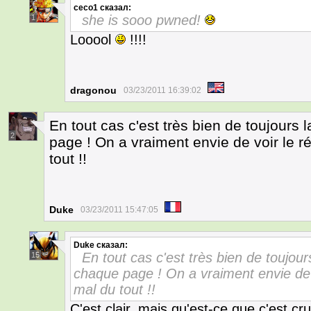
ceco1
сказал:
she is sooo pwned!
1
Looool
!!!!
dragonou
03/23/2011 16:39:02
En tout cas c'est très bien de toujours
2
page ! On a vraiment envie de voir le r
tout !!
Duke
03/23/2011 15:47:05
Duke
сказал:
En tout cas c'est très bien de toujour
15
chaque page ! On a vraiment envie de v
mal du tout !!
C'est clair, mais qu'est-ce que c'est cr