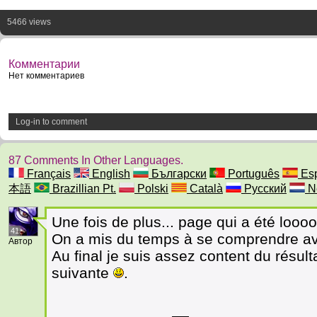
5466 views
Комментарии
Нет комментариев
Log-in to comment
87 Comments In Other Languages.
Français
English
Български
Português
Esp
本語
Brazillian Pt.
Polski
Català
Русский
N
Une fois de plus... page qui a été loo
41
On a mis du temps à se comprendre av
Автор
Au final je suis assez content du résulta
suivante
.