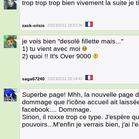
trop trop trop bien vivement la suite je t
1
zack-crisis
03/23/2011 18:52:36
je vois bien "desolé fillette mais..."
4
1) tu vient avec moi
2) quoi !! It's Over 9000
saga67240
03/23/2011 20:14:43
Superbe page! Mhh, la nouvelle page de
24
dommage que l'icône accueil ait laissée
facebook.... Dommage.
Sinon, il roxxe trop ce type. J'espère qu'
pouvoirs...M'enfin je verrais bien, j'ai l