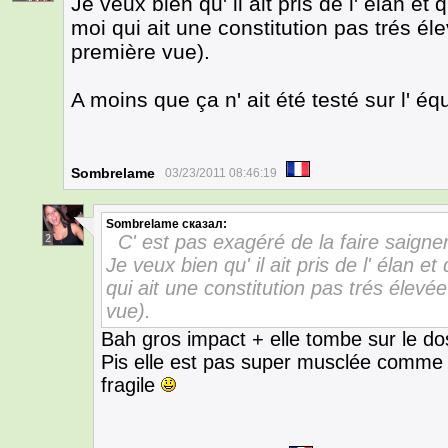
Je veux bien qu' il ait pris de l' élan et
moi qui ait une constitution pas trés é
première vue).
A moins que ça n' ait été testé sur l' é
Sombrelame
03/23/2011 08:46:19
Sombrelame
сказал:
C' est pas exagéré de la faire saigne
2
Je veux bien qu' il ait pris de l' élan e
qui ait une constitution pas trés élevé
vue).
Bah gros impact + elle tombe sur le dos
Pis elle est pas super musclée comme to
fragile