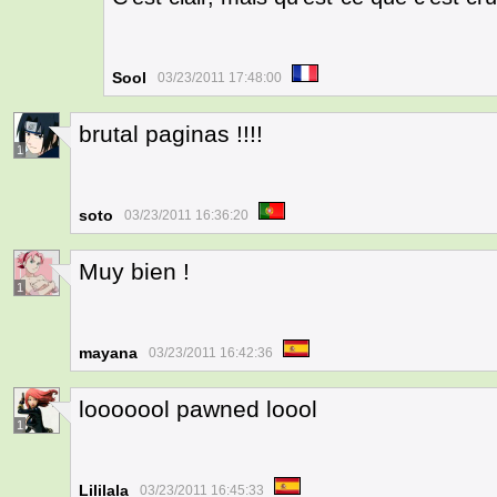
Sool
03/23/2011 17:48:00
brutal paginas !!!!
1
soto
03/23/2011 16:36:20
Muy bien !
1
mayana
03/23/2011 16:42:36
looooool pawned loool
1
Lililala
03/23/2011 16:45:33