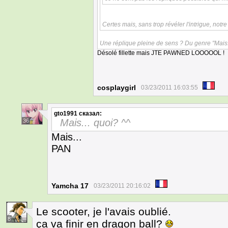
Certes mais, sans trop révéler l'intrigue, no
Une réplique pleine de sens ? Du genre "Mais...
Désolé fillette mais JTE PAWNED LOOOOOL !
cosplaygirl
03/23/2011 16:03:55
gto1991
сказал:
Mais... quoi? ^^
36
Mais...
PAN
Yamcha 17
03/23/2011 20:16:02
Le scooter, je l'avais oublié.
8
ça va finir en dragon ball?