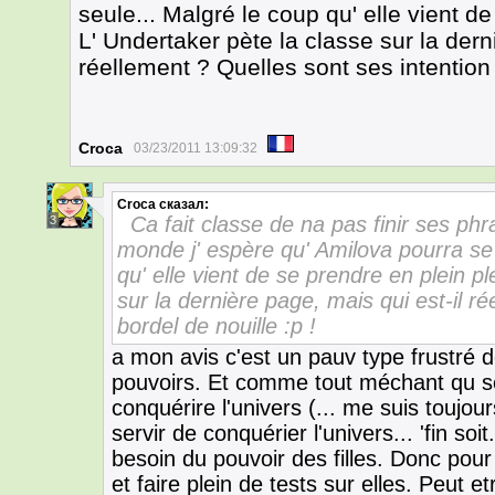
seule... Malgré le coup qu' elle vient d
L' Undertaker pète la classe sur la dern
réellement ? Quelles sont ses intention 
Croca
03/23/2011 13:09:32
Croca
сказал:
Ca fait classe de na pas finir ses ph
3
monde j' espère qu' Amilova pourra se
qu' elle vient de se prendre en plein p
sur la dernière page, mais qui est-il r
bordel de nouille :p !
a mon avis c'est un pauv type frustré de 
pouvoirs. Et comme tout méchant qu se
conquérire l'univers (... me suis toujo
servir de conquérier l'univers... 'fin soit
besoin du pouvoir des filles. Donc pour 
et faire plein de tests sur elles. Peut 