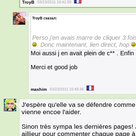
TroyB
03/23/2011 10:41:50
TroyB
сказал:
4
Perso j'en avais marre de cliquer 3 foi
. Donc maintenant, lien direct, hop
Moi aussi j en avait plein de c** . Enfin
Merci et good job
maxhim
03/23/2011 10:49:36
J'espère qu'elle va se défendre comme i
3
vienne encoe l'aider.
Sinon très sympa les dernières pages! 
aillieur pour commenter chaque page à c