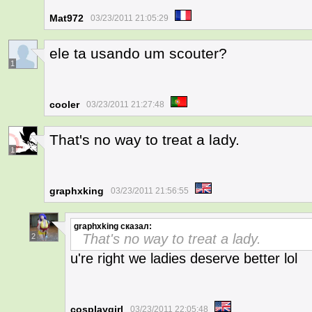
Mat972
03/23/2011 21:05:29
ele ta usando um scouter?
1
cooler
03/23/2011 21:27:48
That's no way to treat a lady.
1
graphxking
03/23/2011 21:56:55
graphxking
сказал:
That's no way to treat a lady.
2
u're right we ladies deserve better lol
cosplaygirl
03/23/2011 22:05:48