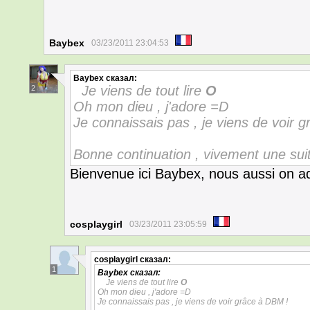
Baybex
03/23/2011 23:04:53
Baybex
сказал:
Je viens de tout lire
O
2
Oh mon dieu , j'adore =D
Je connaissais pas , je viens de voir 
Bonne continuation , vivement une suit
Bienvenue ici Baybex, nous aussi on 
cosplaygirl
03/23/2011 23:05:59
cosplaygirl
сказал:
1
Baybex
сказал:
Je viens de tout lire
O
Oh mon dieu , j'adore =D
Je connaissais pas , je viens de voir grâce à DBM !