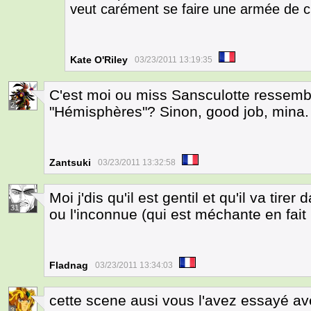
veut carément se faire une armée de c
Kate O'Riley
03/23/2011 13:19:35
C'est moi ou miss Sansculotte ressem
2
"Hémisphères"? Sinon, good job, mina
Zantsuki
03/23/2011 13:32:58
Moi j'dis qu'il est gentil et qu'il va tire
31
ou l'inconnue (qui est méchante en fait 
Fladnag
03/23/2011 13:34:03
cette scene ausi vous l'avez essayé a
3