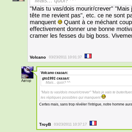
Mais... quoi? ^^
"Mais tu vas/dois mourir/crever" "Mais je
tête me revient pas", etc. ce ne sont pa
manquent
Quant à ce méchant coup d
effectivement donner une bonne motiva
cramer les fesses du big boss. Vivement
Volcano
03/23/2011 10:01:37
Volcano
сказал:
41
gto1991
сказал:
Автор
Mais... quoi? ^^
"Mais tu vas/dois mourir/crever" "Mais je vais te buter/tuer
les répliques possibles qui manquent
Certes mais, sans trop révéler l'intrigue, notre homme aur
TroyB
03/23/2011 10:37:17