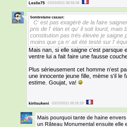
Leslie75
03/23/2011 08:58:38
Sombrelame
сказал:
C' est pas exagéré de la faire saigner
35
pris de l' élan et qu' il soit lourd, ma
constitution pas trés élevée je saigne
moins que ça n' ait été testé sur l' éq
Mais nan, si elle saigne c'est parsque e
ventre lui a fait faire une fausse couche
Plus sérieusement cet homme n'est pas
une innocente jeune fille, mème s'il le
estime. Goujat, va!
kiritsukeni
03/23/2011 09:26:29
Mais pourquoi tante de haine envers c
8
un Râteau Monumental ensuite elle est