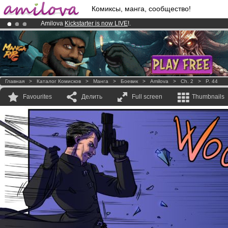
Комиксы, манга, сообщество!
Amilova
Kickstarter is now LIVE
!.
Already 100000
members
and 1000
comics & mangas!
.
Premium membership from
3.95 euros
per month !
Get membership
Главная
>
Каталог Комисков
>
Манга
>
Боевик
>
Amilova
>
Ch. 2
>
P. 44
Favourites
Делить
Full screen
Thumbnails