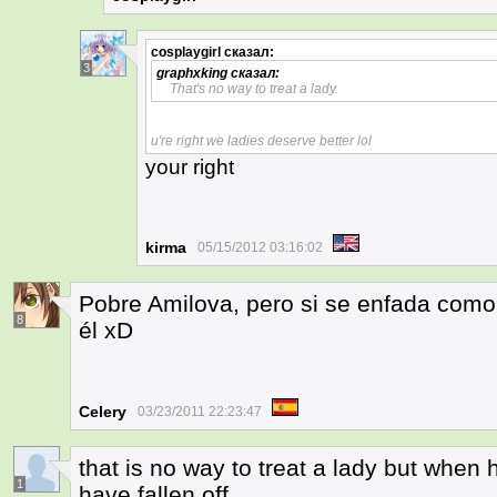
cosplaygirl
сказал:
3
graphxking
сказал:
That's no way to treat a lady.
u're right we ladies deserve better lol
your right
kirma
05/15/2012 03:16:02
Pobre Amilova, pero si se enfada como
8
él xD
Celery
03/23/2011 22:23:47
that is no way to treat a lady but when
1
have fallen off