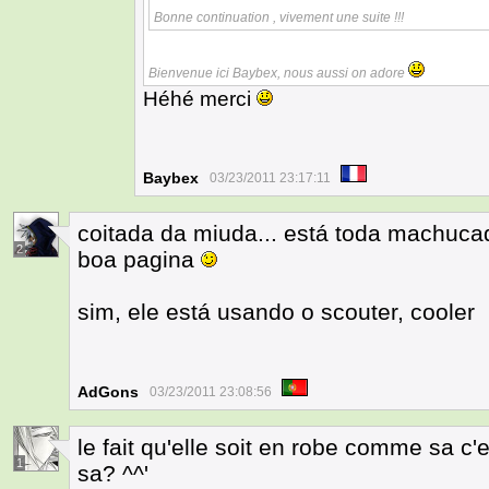
Bonne continuation , vivement une suite !!!
Bienvenue ici Baybex, nous aussi on adore
Héhé merci
Baybex
03/23/2011 23:17:11
coitada da miuda... está toda machuc
2
boa pagina
sim, ele está usando o scouter, cooler
AdGons
03/23/2011 23:08:56
le fait qu'elle soit en robe comme sa c'
1
sa? ^^'