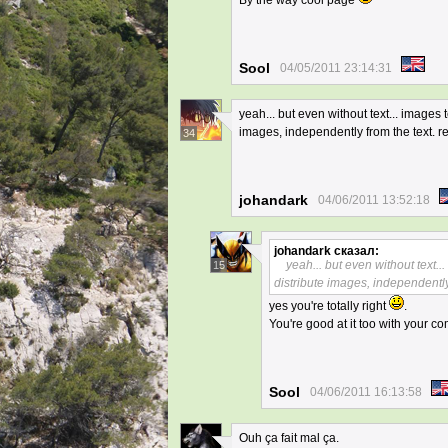
By the way cool page
Sool
04/05/2011 23:14:31
yeah... but even without text... images te
images, independently from the text. r
34
johandark
04/06/2011 13:52:18
johandark
сказал:
yeah... but even without text...
15
distribute images, independently 
yes you're totally right
.
You're good at it too with your c
Sool
04/06/2011 16:13:58
Ouh ça fait mal ça.