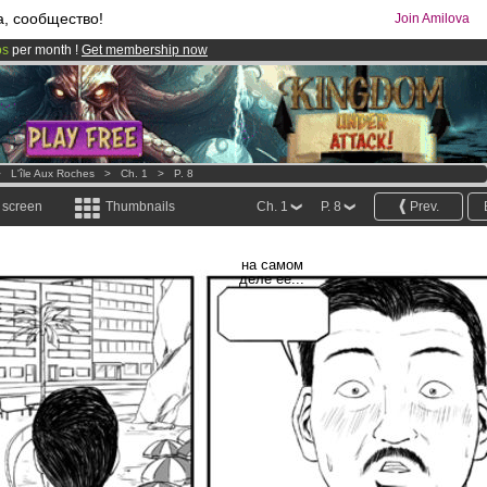
а, сообщество!
Join Amilova
os
per month !
Get membership now
comics & mangas!
.
>
L'île Aux Roches
>
Ch. 1
>
P. 8
l screen
Thumbnails
Ch. 1
P. 8
Prev.
на самом
деле ее...