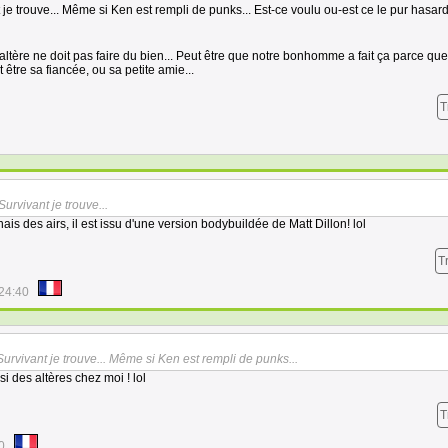
je trouve... Même si Ken est rempli de punks... Est-ce voulu ou-est ce le pur hasard 
haltère ne doit pas faire du bien... Peut être que notre bonhomme a fait ça parce que
t être sa fiancée, ou sa petite amie...
T
urvivant je trouve...
ais des airs, il est issu d'une version bodybuildée de Matt Dillon! lol
T
24:40
urvivant je trouve... Même si Ken est rempli de punks...
ssi des altères chez moi ! lol
T
0