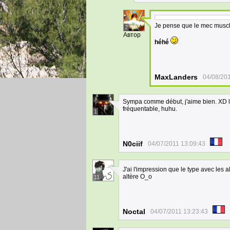
Je pense que le mec musclé v
2
Автор
héhé
MaxLanders
04/08/20
Sympa comme début, j'aime bien. XD le
fréquentable, huhu.
1
N0ciif
04/07/2011 13:09:43
J'ai l'impression que le type avec les 
altère O_o
11
Noctal
04/07/2011 13:23:43