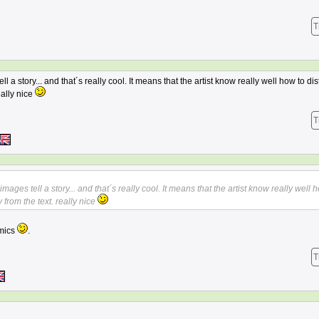
T
ll a story... and that´s really cool. It means that the artist know really well how to dis
eally nice
T
 images tell a story... and that´s really cool. It means that the artist know really well 
from the text. really nice
omics
.
T