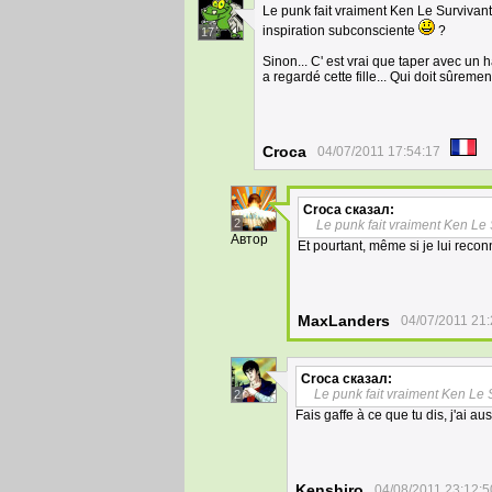
Le punk fait vraiment Ken Le Survivant 
inspiration subconsciente
?
17
Sinon... C' est vrai que taper avec un 
a regardé cette fille... Qui doit sûremen
Croca
04/07/2011 17:54:17
Croca
сказал:
2
Le punk fait vraiment Ken Le S
Автор
Et pourtant, même si je lui reconn
MaxLanders
04/07/2011 21:
Croca
сказал:
Le punk fait vraiment Ken Le S
2
Fais gaffe à ce que tu dis, j'ai au
Kenshiro
04/08/2011 23:12:5