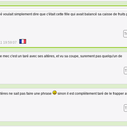
oulait simplement dire que c'était cette fille qui avait balancé sa caisse de fruits p
T
11 19:59:07
 mec c'est un taré avec ses altères, et vu sa coupe, surement pas quelqu'un de
T
altères ne sait pas faire une phrase
sinon il est complètement taré de le frapper 
T