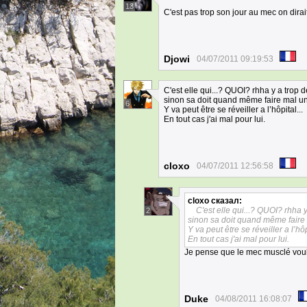
13
C'est pas trop son jour au mec on dirai
Djowi
04/07/2011 09:19:53
C'est elle qui...? QUOI? rhha y a trop
sinon sa doit quand même faire mal un 
6
Y va peut être se réveiller a l’hôpital...
En tout cas j'ai mal pour lui.
cloxo
04/07/2011 12:56:58
cloxo
сказал:
C'est elle qui...? QUOI? rhha 
2
sinon sa doit quand même faire m
Y va peut être se réveiller a l’hôpi
En tout cas j'ai mal pour lui.
Je pense que le mec musclé voulait
Duke
04/08/2011 16:08:07