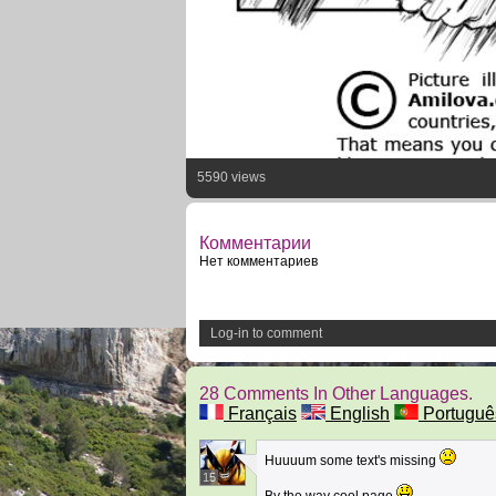
5590 views
Комментарии
Нет комментариев
Log-in to comment
28 Comments In Other Languages.
Français
English
Portuguê
Huuuum some text's missing
15