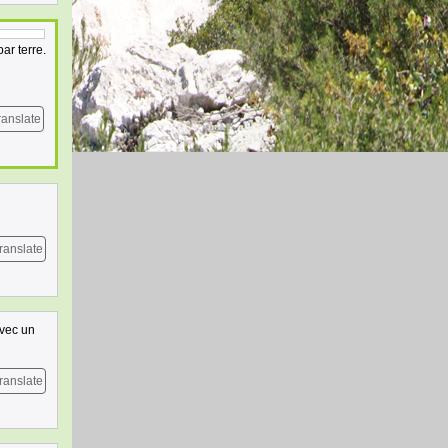
ar terre.
ranslate
ranslate
avec un
ranslate