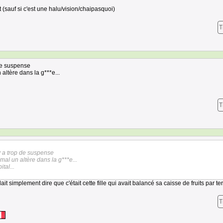
t (sauf si c'est une halu/vision/chaipasquoi)
T
 de suspense
altère dans la g***e...
T
y a trop de suspense
al un altère dans la g***e...
tal...
 simplement dire que c'était cette fille qui avait balancé sa caisse de fruits par ter
T