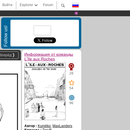
Войти
Explorer
Forum
Follow us!
Информация от команды
Вперёд
L'île aux Roches
28
54
96
Автор :
Kuniéko
,
MaxLanders