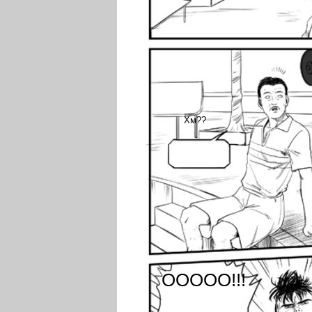
Хм??
ООООО!!!