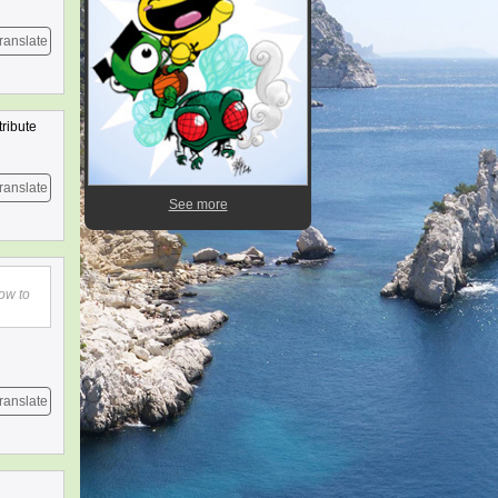
ranslate
tribute
ranslate
See more
how to
ranslate