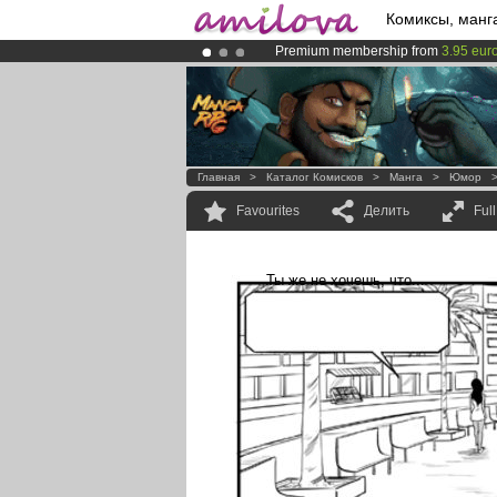
Комиксы, манг
Premium membership from
3.95 eur
Amilova
Kickstarter is now LIVE
!.
Already 100000
members
and 1000
Главная
>
Каталог Комисков
>
Манга
>
Юмор
Favourites
Делить
Ful
Ты же не хочешь, что...