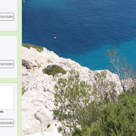
ranslate
ranslate
re.
ranslate