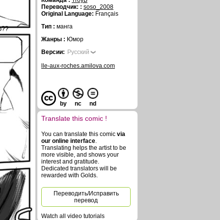
Команда :
TroyB
Переводчик: :
soso_2008
Original Language:
Français
Тип :
манга
о??
Жанры :
Юмор
Версии:
Русский
lle-aux-roches.amilova.com
by
nc
nd
Translate this comic !
You can translate this comic
via
our online interface
.
Translating helps the artist to be
more visible, and shows your
interest and gratitude.
Dedicated translators will be
rewarded with Golds.
Переводить/Исправить
перевод
Watch all video tutorials