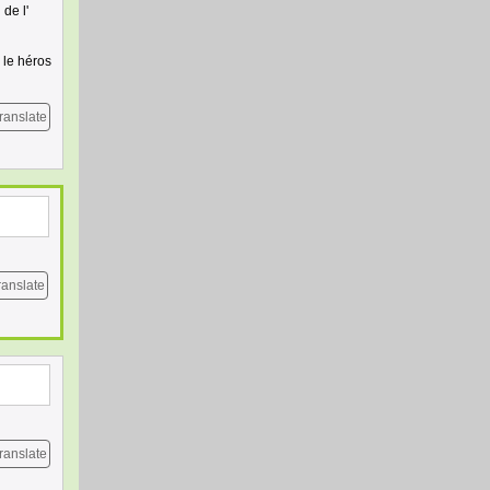
de l'
 le héros
ranslate
ranslate
ranslate