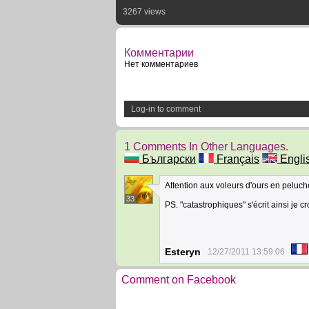
3267 views
Комментарии
Нет комментариев
Log-in to comment
1 Comments In Other Languages.
Български
Français
Engli
Attention aux voleurs d'ours en peluch
33
PS. "catastrophiques" s'écrit ainsi je cr
Esteryn
12/27/2011 13:59:06
Comment on Facebook