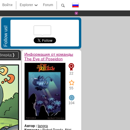
Войти
Explorer
Forum
Follow us!
Информация от команды
Вперёд
The Eye of Poseidon
22
55
104
Автор :
tangra