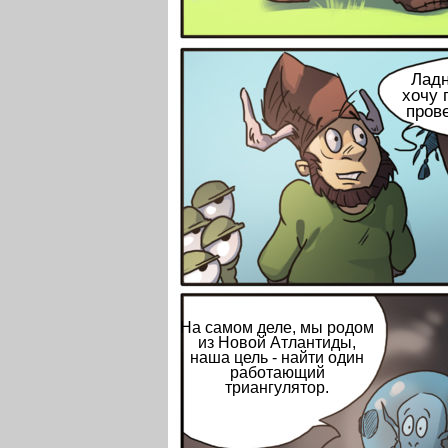
Ладн
хочу 
пров
На самом деле, мы родом
из Новой Атлантиды,
наша цель - найти один
работающий
триангулятор.