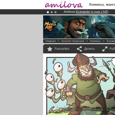
Комиксы, манг
Amilova
Kickstarter is now LIVE
!.
Premium membership from
3.95 eur
Already 100000
members
and 1000
Главная
>
Каталог Комисков
>
Комиксы
>
Боеви
Favourites
Делить
Ful