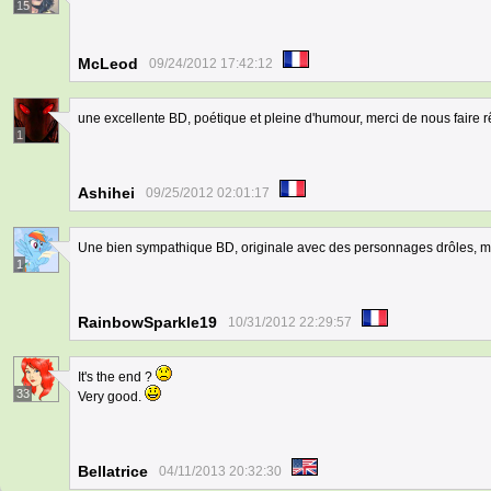
15
McLeod
09/24/2012 17:42:12
une excellente BD, poétique et pleine d'humour, merci de nous faire 
1
Ashihei
09/25/2012 02:01:17
Une bien sympathique BD, originale avec des personnages drôles, me
1
RainbowSparkle19
10/31/2012 22:29:57
It's the end ?
33
Very good.
Bellatrice
04/11/2013 20:32:30