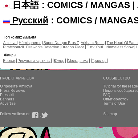
日本語
: COMICS / MANGAS 
Русский
: COMICS / MANGA
Топ комиксы/манга
Amilova
Hémisphères
Super Dragon Bros Z
Arkham Roots
The Heart Of Earth
Piratesourcil
Fireworks Detective
Dragon Piece
Fuck You!
Nameless Snow
L
Жанры
Боевик
Рисунки и картины
Юмор
Мелодрама
Триллер
ПРОЕКТ АМИЛОВА
СООБЩЕСТВО
О проекте Amilova
Tutorial for the reade
Press Reviews
Помочь сообщество
Press kit
FAQ
Banners
Опыт-золото?
Advertise
Terms of Use
Follow Amilova on
Sitemap