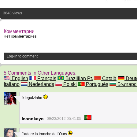
3848 views
Комментарии
Нет комментариев
Log-in to comment
5 Comments In Other Languages.
English
Français
Brazillian Pt.
Català
Deut
Italiano
Nederlands
Polski
Português
Българс
é legalzinho
1
leonokayo
09/23/2012 05:41:05
J'adore la tronche de l'Ours
!