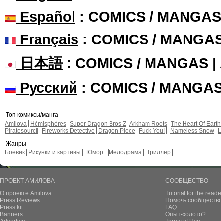
Español
: COMICS / MANGAS
Français
: COMICS / MANGA
日本語
: COMICS / MANGAS 
Русский
: COMICS / MANGA
Топ комиксы/манга
Amilova
Hémisphères
Super Dragon Bros Z
Arkham Roots
The Heart Of Earth
Piratesourcil
Fireworks Detective
Dragon Piece
Fuck You!
Nameless Snow
L
Жанры
Боевик
Рисунки и картины
Юмор
Мелодрама
Триллер
ПРОЕКТ АМИЛОВА
СООБЩЕСТВО
О проекте Amilova
Tutorial for the reade
Press Reviews
Помочь сообщество
Press kit
FAQ
Banners
Опыт-золото?