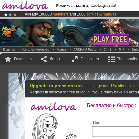
Комиксы, манга, сообщество!
Already 100000
members
and 1000
comics & mangas!
.
Amilova
Kickstarter is now LIVE
!.
Premium membership from
3.95 euros
per month !
Get membership
Главная
>
Каталог Комисков
>
Манга
>
ARKHAM Roots
>
Ch. 1
>
P. 4
>
Subs
Favourites
Делить
Full screen
Thumbnails
Upgrade to premium
to read this page and 154 other exclus
Register in Amilova for free or log in if you already have an acc
Бесплатно и быстро :
Ник: