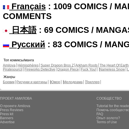
Français
: 1009 COMICS / MA
COMMENTS
日本語
: 69 COMICS / MANGA
Русский
: 83 COMICS / MAN
Топ комиксы/манга
Amilova
Hémisphères
Super Dragon Bros Z
Arkham Roots
The Heart Of Earth
Piratesourcil
Fireworks Detective
Dragon Piece
Fuck You!
Nameless Snow
L
Жанры
Боевик
Рисунки и картины
Юмор
Мелодрама
Триллер
ПРОЕКТ АМИЛОВА
СООБЩЕСТВО
О проекте Amilova
Tutorial for the reade
Press Reviews
Помочь сообщество
Press kit
FAQ
Banners
Опыт-золото?
Advertise
Terms of Use