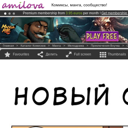
Комиксы, манга, сообщество!
Premium membership from
3.95 euros
per month !
Get membership
Amilova
Kickstarter is now LIVE
!.
Already 100000
members
and 1000
comics & mangas!
.
Главная
>
Каталог Комисков
>
Манга
>
Мелодрама
>
Приключения Внучка
>
C
Favourites
Делить
Full screen
Thumbnails