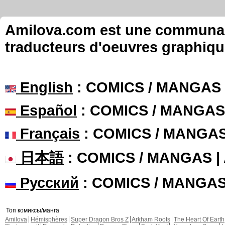
Amilova.com est une communauté
traducteurs d'oeuvres graphiqu
English
: COMICS / MANGAS
Español
: COMICS / MANGAS
Français
: COMICS / MANGA
日本語
: COMICS / MANGAS 
Русский
: COMICS / MANGA
Топ комиксы/манга
Amilova
Hémisphères
Super Dragon Bros Z
Arkham Roots
The Heart Of Earth