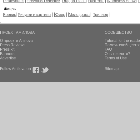
Piratesourcil
Fireworks Detective
Dragon Piece
Fuck You!
Nameless Snow
L
Жанры
Боевик
Рисунки и картины
Юмор
Мелодрама
Триллер
ПРОЕКТ АМИЛОВА
СООБЩЕСТВО
О проекте Amilova
Tutorial for the reade
Press Reviews
Помочь сообщество
Press kit
FAQ
Banners
Опыт-золото?
Advertise
Terms of Use
Follow Amilova on
Sitemap