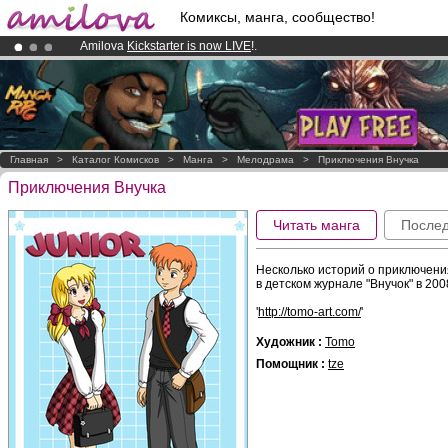
Комиксы, манга, сообщество!
Amilova
Kickstarter is now LIVE
!.
Already 100000
members
and 1000
comics & mangas!
.
Premium membership from
3.95 euros
per month !
Get membership
Главная
>
Каталог Комисков
>
Манга
>
Мелодрама
>
Приключения Внучка
Приключения Внучка
Читать манга
Послед
Несколько историй о приключени
в детском журнале "Внучок" в 200
'
http://tomo-art.com/
'
Художник :
Tomo
Помощник :
tze