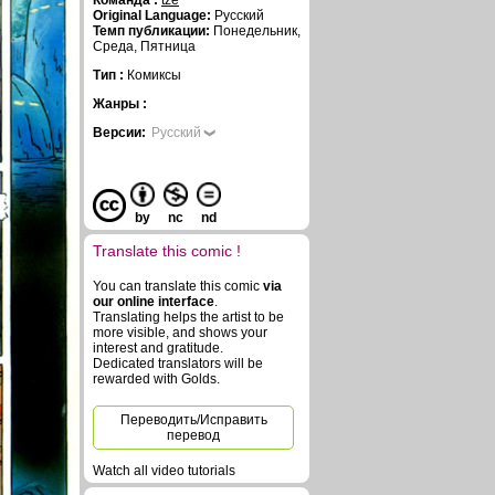
Команда :
tze
Original Language:
Русский
Темп публикации:
Понедельник,
Среда, Пятница
Тип :
Комиксы
Жанры :
Версии:
Русский
by
nc
nd
Translate this comic !
You can translate this comic
via
our online interface
.
Translating helps the artist to be
more visible, and shows your
interest and gratitude.
Dedicated translators will be
rewarded with Golds.
Переводить/Исправить
перевод
Watch all video tutorials