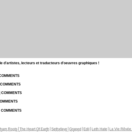
d'artistes, lecteurs et traducteurs d'oeuvres graphiques !
| COMMENTS
| COMMENTS
 | COMMENTS
 COMMENTS
 | COMMENTS
kham Roots
The Heart Of Earth
Sethxfaye
Graped
Edil
Leth Hate
La Vie Rêvée 