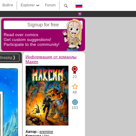
Войти
Explorer
Forum
Signup for free
Read over comics
Get custom suggestions!
Participate to the community!
Информация от команды
Вперёд
Maxim
23
48
103
Автор :
eremine