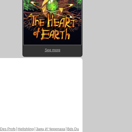
See more
Des Profs
Hellshling
Заяц И Черепаха
Bds Du