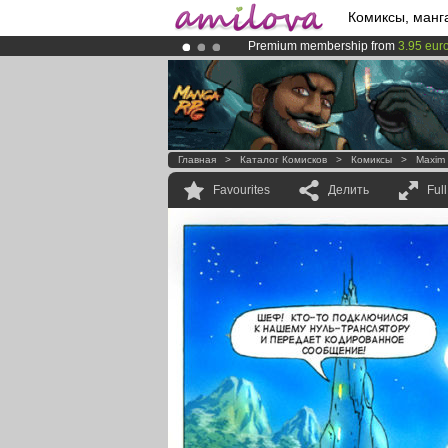
Комиксы, манг
Premium membership from
3.95 eur
Amilova
Kickstarter is now LIVE
!.
Already 100000
members
and 1000
Главная
>
Каталог Комисков
>
Комиксы
>
Maxim
Favourites
Делить
Ful