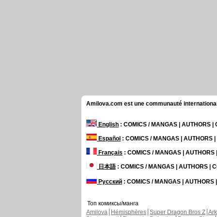
Amilova.com est une communauté internationale 
English
: COMICS / MANGAS | AUTHORS 
Español
: COMICS / MANGAS | AUTHORS 
Français
: COMICS / MANGAS | AUTHORS
日本語
: COMICS / MANGAS | AUTHORS |
Русский
: COMICS / MANGAS | AUTHORS
Топ комиксы/манга
Amilova
Hémisphères
Super Dragon Bros Z
Ar