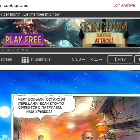
а, сообщество!
Join Amilova
os
per month !
Get membership now
comics & mangas!
.
>
Ch. 3
>
P. 11
l screen
Thumbnails
Ch. 3
P. 11
Prev.