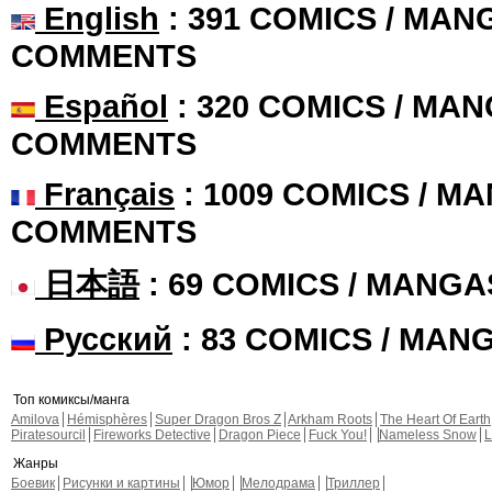
English
: 391 COMICS / MANG
COMMENTS
Español
: 320 COMICS / MAN
COMMENTS
Français
: 1009 COMICS / MA
COMMENTS
日本語
: 69 COMICS / MANGA
Русский
: 83 COMICS / MAN
Топ комиксы/манга
Amilova
Hémisphères
Super Dragon Bros Z
Arkham Roots
The Heart Of Earth
Piratesourcil
Fireworks Detective
Dragon Piece
Fuck You!
Nameless Snow
L
Жанры
Боевик
Рисунки и картины
Юмор
Мелодрама
Триллер