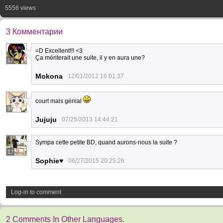
5556 views
3 Комментарии
=D Excellent!!! <3
Ça mériterait une suite, il y en aura une?
12
Mokona
12/01/2012 16:01:37
court mais génial
9
Jujuju
07/25/2013 14:44:21
Sympa cette petite BD, quand aurons-nous la suite ?
17
Sophie♥
06/27/2015 20:25:26
Log-in to comment
2 Comments In Other Languages.