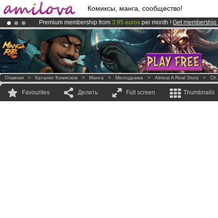
Комиксы, манга, сообщество!
Premium membership from
3.95 euros
per month !
Get membership
Already 100000
members
and 1000
comics & mangas!
.
Amilova
Kickstarter is now LIVE
!.
Главная
>
Каталог Комисков
>
Манга
>
Мелодрама
>
Almost A Real Story
>
Ch.
Favourites
Делить
Full screen
Thumbnails
.