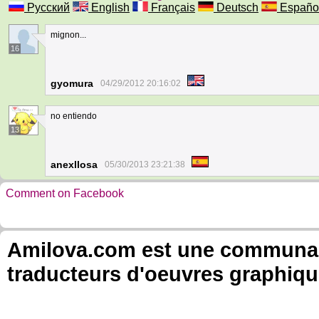
Русский
English
Français
Deutsch
Españo
mignon...
16
gyomura
04/29/2012 20:16:02
no entiendo
13
anexllosa
05/30/2013 23:21:38
Comment on Facebook
Amilova.com est une communauté
traducteurs d'oeuvres graphiqu