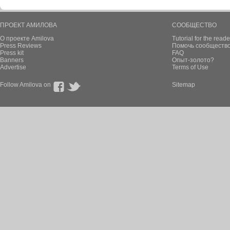
ПРОЕКТ АМИЛОВА
СООБЩЕСТВО
О проекте Amilova
Tutorial for the reade
Press Reviews
Помочь сообщество
Press kit
FAQ
Banners
Опыт-золото?
Advertise
Terms of Use
Follow Amilova on
Sitemap