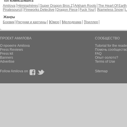
Топ комиксы/манга
Amilova
Hémisphères
Super Dragon Bros Z
Arkham Roots
The Heart Of Earth
Piratesourcil
Fireworks Detective
Dragon Piece
Fuck You!
Nameless Snow
L
Жанры
Боевик
Рисунки и картины
Юмор
Мелодрама
Триллер
ПРОЕКТ АМИЛОВА
СООБЩЕСТВО
О проекте Amilova
Tutorial for the reade
Press Reviews
Помочь сообщество
Press kit
FAQ
Banners
Опыт-золото?
Advertise
Terms of Use
Follow Amilova on
Sitemap