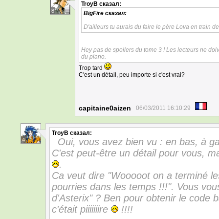
TroyB
сказал:
8
BigFire
сказал:
D'ailleurs tu aurais du faire le père Lova en train d
Hey pas de spoilers du tome 3 ! Les lecteurs ne doi
du piano.
Trop tard
C'est un détail, peu importe si c'est vrai?
capitaine0aizen
06/03/2011 16:10:29
TroyB
сказал:
Oui, vous avez bien vu : en bas, à
4
C'est peut-être un détail pour vous, 
.
Ca veut dire "Wooooot on a terminé l
pourries dans les temps !!!". Vous vo
d'Asterix" ? Ben pour obtenir le code 
c'était piiiiiiire
!!!!