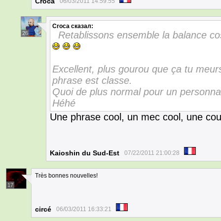
Croca
06/03/2011 14:59:55
Croca
сказал:
Retablissons ensemble la balance co
26
Excellent, plus gourou que ça tu meurs
phrase est classe.
Quoi de plus normal pour un personna
Héhé
Une phrase cool, un mec cool, une couv
Kaioshin du Sud-Est
07/22/2011 21:00:28
Très bonnes nouvelles!
17
circé
06/03/2011 16:33:21