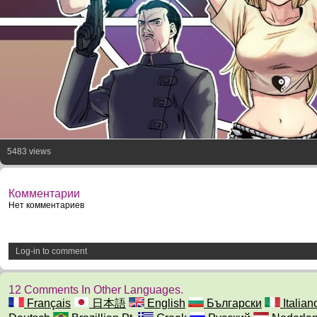
5483 views
Комментарии
Нет комментариев
Log-in to comment
12 Comments In Other Languages.
Français
日本語
English
Български
Italian