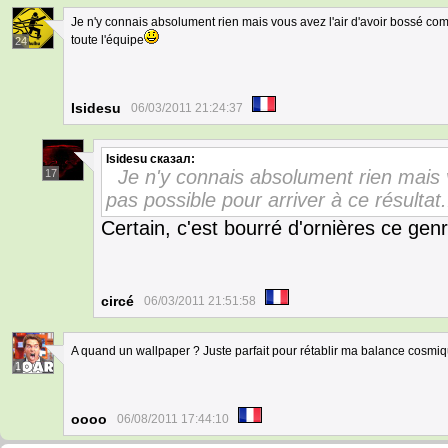
Je n'y connais absolument rien mais vous avez l'air d'avoir bossé com
toute l'équipe
24
Isidesu
06/03/2011 21:24:37
Isidesu
сказал:
Je n'y connais absolument rien mais 
17
pas possible pour arriver à ce résultat
Certain, c'est bourré d'ornières ce gen
circé
06/03/2011 21:51:58
A quand un wallpaper ? Juste parfait pour rétablir ma balance cosmi
1
oooo
06/08/2011 17:44:10