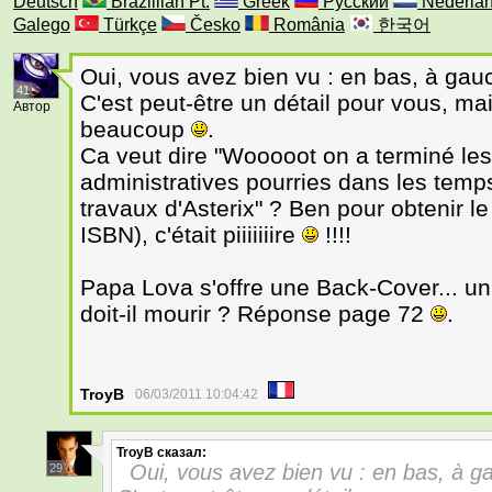
Deutsch
Brazillian Pt.
Greek
Русский
Nederla
Galego
Türkçe
Česko
România
한국어
Oui, vous avez bien vu : en bas, à ga
41
C'est peut-être un détail pour vous, ma
Автор
beaucoup
.
Ca veut dire "Wooooot on a terminé l
administratives pourries dans les temp
travaux d'Asterix" ? Ben pour obtenir l
ISBN), c'était piiiiiiire
!!!!
Papa Lova s'offre une Back-Cover... un
doit-il mourir ? Réponse page 72
.
TroyB
06/03/2011 10:04:42
TroyB
сказал:
Oui, vous avez bien vu : en bas, à
29