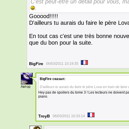
C'est peut-être un détail pour vous, 
.
Gooood!!!!!
D'ailleurs tu aurais du faire le père Lov
En tout cas c'est une très bonne nouvell
que du bon pour la suite.
BigFire
06/03/2011 10:19:35
BigFire
сказал:
41
Автор
D'ailleurs tu aurais du faire le père Lova en train de fair
Hey pas de spoilers du tome 3 ! Les lecteurs ne doivent p
piano.
TroyB
06/03/2011 10:33:14