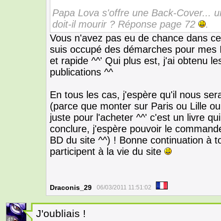
Papa Lova s'offre une Back-Cover... un
doit-il mourir ? Réponse page 72
.
Vous n'avez pas eu de chance dans ce 
suis occupé des démarches pour mes I
et rapide ^^' Qui plus est, j'ai obtenu
publications ^^
En tous les cas, j'espère qu'il nous s
(parce que monter sur Paris ou Lille o
juste pour l'acheter ^^' c'est un livre q
conclure, j'espère pouvoir le commander
BD du site ^^) ! Bonne continuation à to
participent à la vie du site
Draconis_29
06/03/2011 11:51:02
J'oubliais !
41