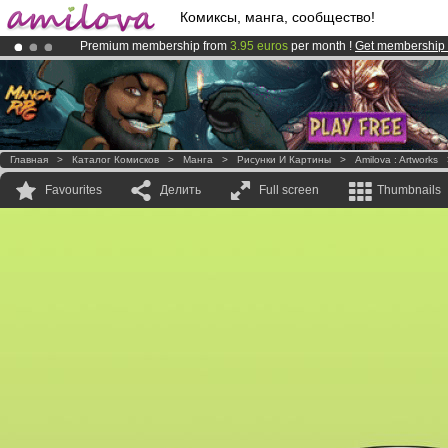
Комиксы, манга, сообщество!
Premium membership from
3.95 euros
per month !
Get membership
Amilova
Kickstarter is now LIVE
!.
Already 100000
members
and 1000
comics & mangas!
.
Главная
>
Каталог Комисков
>
Манга
>
Рисунки И Картины
>
Amilova : Artworks
Favourites
Делить
Full screen
Thumbnails