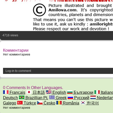
4716 views
Комментарии
Нет комментариев
Log-in to comment
0 Comments In Other Languages.
Français
日本語
English
Български
Italian
Deutsch
Brazillian Pt.
Greek
Русский
Nederla
Galego
Türkçe
Česko
România
한국어
Нет комментариев