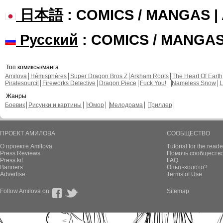
日本語
: COMICS / MANGAS 
Русский
: COMICS / MANGA
Топ комиксы/манга
Amilova
Hémisphères
Super Dragon Bros Z
Arkham Roots
The Heart Of Earth
Piratesourcil
Fireworks Detective
Dragon Piece
Fuck You!
Nameless Snow
L
Жанры
Боевик
Рисунки и картины
Юмор
Мелодрама
Триллер
ПРОЕКТ АМИЛОВА
СООБЩЕСТВО
О проекте Amilova
Tutorial for the reade
Press Reviews
Помочь сообщество
Press kit
FAQ
Banners
Опыт-золото?
Advertise
Terms of Use
Follow Amilova on
Sitemap