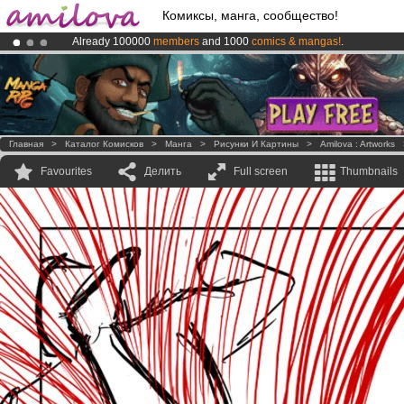
Комиксы, манга, сообщество!
Already 100000
members
and 1000
comics & mangas!
.
Amilova
Kickstarter is now LIVE
!.
Premium membership from
3.95 euros
per month !
Get membership
Главная
>
Каталог Комисков
>
Манга
>
Рисунки И Картины
>
Amilova : Artworks
Favourites
Делить
Full screen
Thumbnails