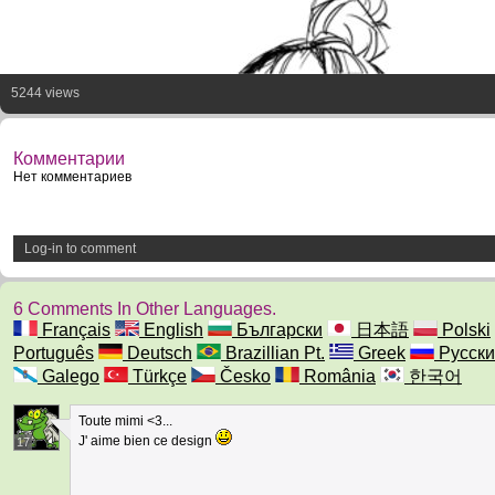
5244 views
Комментарии
Нет комментариев
Log-in to comment
6 Comments In Other Languages.
Français
English
Български
日本語
Polski
Português
Deutsch
Brazillian Pt.
Greek
Русски
Galego
Türkçe
Česko
România
한국어
Toute mimi <3...
J' aime bien ce design
17