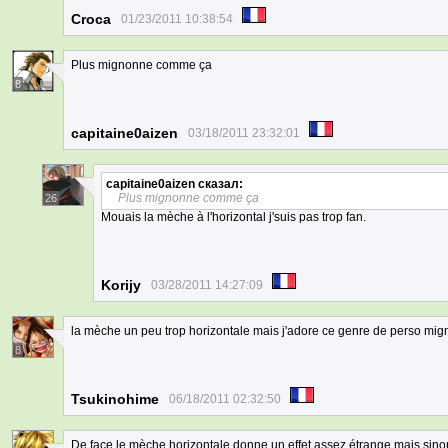
Croca
01/23/2011 10:38:54
Plus mignonne comme ça
8
capitaine0aizen
03/18/2011 23:32:01
capitaine0aizen
сказал:
Plus mignonne comme ça
26
Mouais la mèche à l'horizontal j'suis pas trop fan.
Korijy
03/28/2011 14:27:09
la mèche un peu trop horizontale mais j'adore ce genre de perso mig
8
Tsukinohime
06/18/2011 02:32:50
De face le mèche horizontale donne un effet assez étrange mais sino