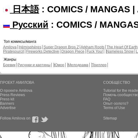
日本語
: COMICS / MANGAS 
Русский
: COMICS / MANGA
Топ комиксы/манга
Amilova
Hémisphères
Super Dragon Bros Z
Arkham Roots
The Heart Of Earth
Piratesourcil
Fireworks Detective
Dragon Piece
Fuck You!
Nameless Snow
L
Жанры
Боевик
Рисунки и картины
Юмор
Мелодрама
Триллер
ПРОЕКТ АМИЛОВА
СООБЩЕСТВО
О проекте Amilova
Tutorial for the reade
Press Reviews
Помочь сообщество
Press kit
FAQ
Banners
Опыт-золото?
Advertise
Terms of Use
Follow Amilova on
Sitemap