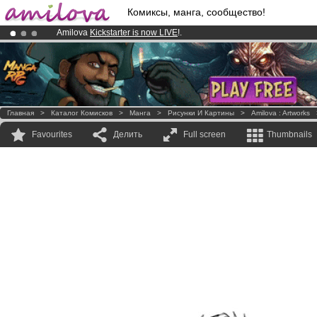
Комиксы, манга, сообщество!
Amilova
Kickstarter is now LIVE
!.
Already 100000
members
and 1000
comics & mangas!
.
Premium membership from
3.95 euros
per month !
Get membership
Главная
>
Каталог Комисков
>
Манга
>
Рисунки И Картины
>
Amilova : Artworks
Favourites
Делить
Full screen
Thumbnails