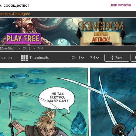
а, сообщество!
Join Amilova
comics & mangas!
.
os
per month !
Get membership now
[one-Shot]
>
Ch. 1
>
P. 4
l screen
Thumbnails
Ch. 1
P. 4
Prev.