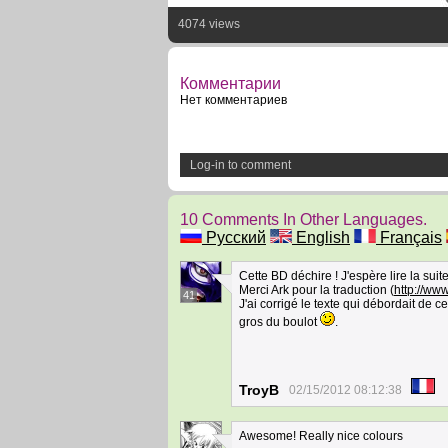
4074 views
Комментарии
Нет комментариев
Log-in to comment
10 Comments In Other Languages.
Русский
English
Français
Cette BD déchire ! J'espère lire la suite
Merci Ark pour la traduction (
http://ww
41
J'ai corrigé le texte qui débordait de ce
gros du boulot
.
TroyB
02/15/2012 08:12:38
Awesome! Really nice colours