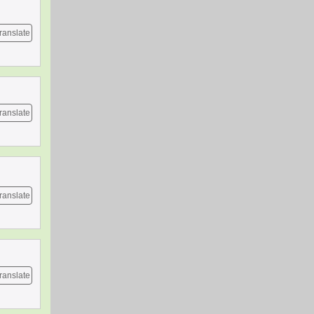
ranslate
ranslate
ranslate
ranslate