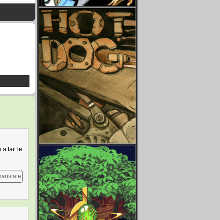
a fait le
ranslate