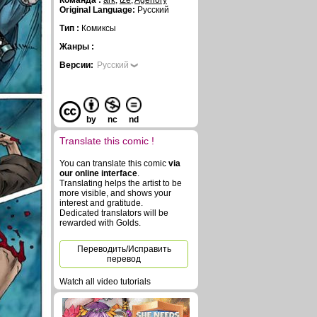
Команда :
ark
,
tze
,
Agenory
Original Language:
Русский
Тип :
Комиксы
Жанры :
Версии:
Русский
by
nc
nd
Translate this comic !
You can translate this comic
via
our online interface
.
Translating helps the artist to be
more visible, and shows your
interest and gratitude.
Dedicated translators will be
rewarded with Golds.
Переводить/Исправить
перевод
Watch all video tutorials