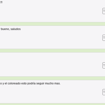
!!
T
y bueno, saludos
T
T
o y el coloreado esto podría seguir mucho mas.
T