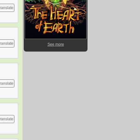
ranslate
ranslate
See more
ranslate
ranslate