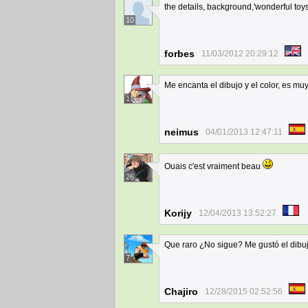
the details, background,'wonderful toys'
10
forbes
11/03/2012 20:29:12
Me encanta el dibujo y el color, es mu
1
neimus
04/01/2013 12:47:11
Ouais c'est vraiment beau
26
Korijy
12/04/2013 13:52:27
Que raro ¿No sigue? Me gustó el dibuj
7
Chajiro
12/28/2015 02:52:56