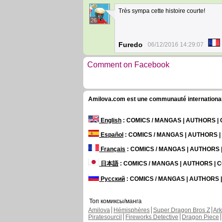
Très sympa cette histoire courte!
26
Furedo
06/12/2016 14:29:07
Comment on Facebook
Amilova.com est une communauté internationale 
English
: COMICS / MANGAS | AUTHORS 
Español
: COMICS / MANGAS | AUTHORS 
Français
: COMICS / MANGAS | AUTHORS
日本語
: COMICS / MANGAS | AUTHORS |
Русский
: COMICS / MANGAS | AUTHORS
Топ комиксы/манга
Amilova
Hémisphères
Super Dragon Bros Z
Ar
Piratesourcil
Fireworks Detective
Dragon Piece