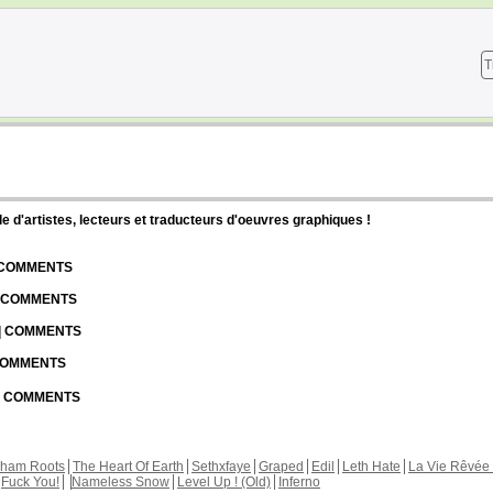
T
d'artistes, lecteurs et traducteurs d'oeuvres graphiques !
| COMMENTS
| COMMENTS
 | COMMENTS
 COMMENTS
 | COMMENTS
kham Roots
The Heart Of Earth
Sethxfaye
Graped
Edil
Leth Hate
La Vie Rêvée 
Fuck You!
Nameless Snow
Level Up ! (Old)
Inferno