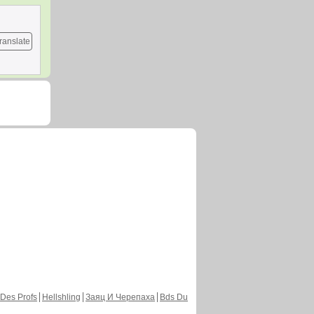
ranslate
Des Profs
Hellshling
Заяц И Черепаха
Bds Du