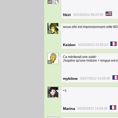
16
fikiri
02/15/2012 09:24:35
woua elle est impressionnant cette BD !
31
Keiden
02/15/2012 22:55:33
Ca mériterait une suite!
J'espère qu'une histoire + longue est e
20
mykilow
02/17/2012 14:26:06
+1
2
Marina
02/20/2012 14:04:35