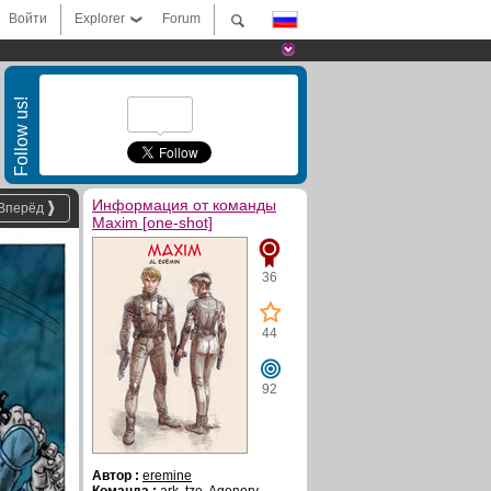
Войти
Explorer
Forum
Follow us!
Информация от команды
Вперёд
Maxim [one-shot]
36
44
92
Автор :
eremine