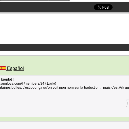
Español
 bientot !
w.amilova.com/fr/members/3471/ark/
)
rtaines bulles, c'est pour ça qu'on voit mon nom sur la traduction... mais c'est Ark qui 
T