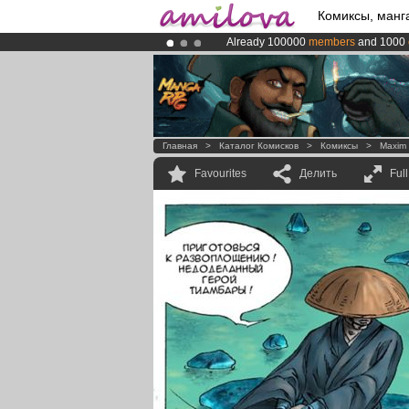
Комиксы, манг
Already 100000
members
and 1000
Amilova
Kickstarter is now LIVE
!.
Premium membership from
3.95 eur
Главная
>
Каталог Комисков
>
Комиксы
>
Maxim 
Favourites
Делить
Ful