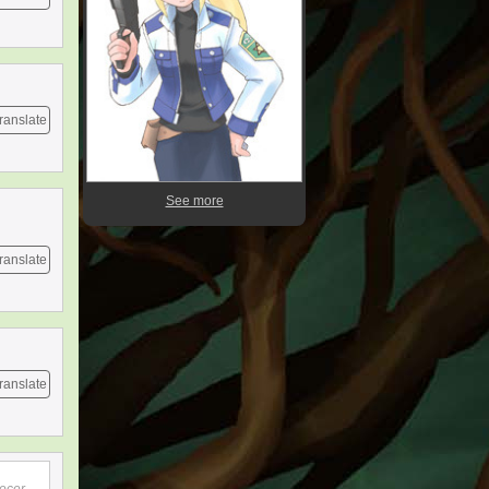
ranslate
See more
ranslate
ranslate