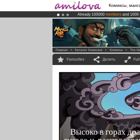
Комиксы, манг
Already 100000
members
and 1000
Premium membership from
3.95 eur
Amilova
Kickstarter is now LIVE
!.
Главная
>
Каталог Комисков
>
Комиксы
>
The He
Favourites
Делить
Ful
Высоко в горах дра