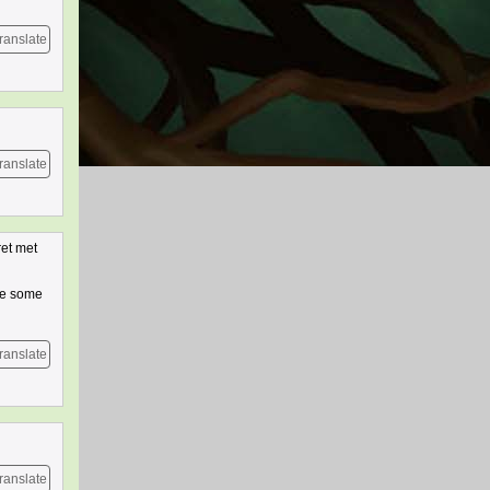
ranslate
ranslate
ret met
 be some
ranslate
ranslate