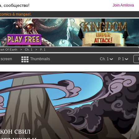
а, сообщество!
Join Amilova
comics & mangas!
.
os
per month !
Get membership now
art Of Earth
>
Ch. 1
>
P. 1
l screen
Thumbnails
Ch. 1
P. 1
кон свил