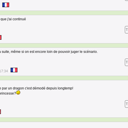
que j'ai continué
T
a suite, même si on est encore loin de pouvoir juger le scénario.
T
17:34
vée par un dragon c'est démodé depuis longtemp!
princesse?
T