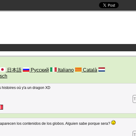
日本語
Русский
Italiano
Català
sch
es histoires où y'a un dragon XD
T
aparecen los contenidos de los globos. Alguien sabe porque sera?
T