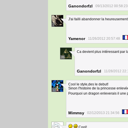
Ganondorfzl
09/13/2012 00:58:23
J'ai failli abandonner la heureusement 
1
Yamenor
11/26/2012 20:57:48
Ca devient plus intéressant par l
39
Ganondorfzl
11/28/2012 22:
Cool le style,des le debut!
Sinon l'histoire de la princesse enle
13
Pourquoi un dragon enleverais il une 
Mimmsy
02/12/2013 21:34:56
Cool!