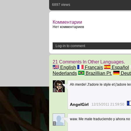
6897 views
Комментарии
Нет комментариев
Log-in to comment
21 Comments In Other Languages.
English
Français
Español
Nederlands
Brazillian Pt.
Deut
Ah merde! J'adore le style et j'adore l
7
AngelGirl
12/15/2011 21:59:50
waw. Me mate traduciendo y ahora no 
1