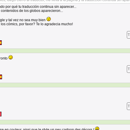
os, luego cierro al traductor, me lleva a la pagina y la traducción continua sin apar
do por qué tu traducción continua sin aparecer...
s contenidos de los globos aparecieron...
gle y tal vez no sea muy bien
 los cómics, por favor? Te lo agradecia mucho!
T
pronto
T
T
se en couleur, ainsi que le style un peu cartoon des décors !