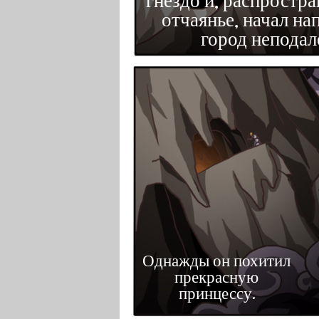
гнездо и, распростра
отчаянье, начал на
город неподал
Однажды он похитил
прекрасную
принцессу.