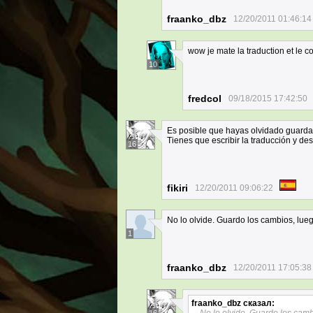
fraanko_dbz
12/20/2011 01:46:14
wow je mate la traduction et le c
10
fredcol
09/18/2015 17:42:50
Es posible que hayas olvidado guardar
Tienes que escribir la traducción y de
16
fikiri
12/20/2011 09:06:22
No lo olvide. Guardo los cambios, luego
1
fraanko_dbz
12/20/2011 17:05:38
fraanko_dbz
сказал: