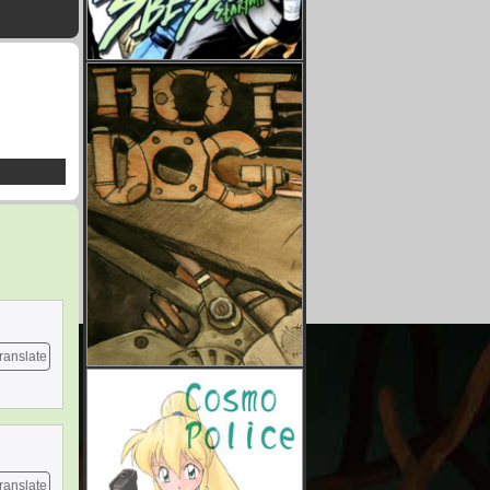
ranslate
ranslate