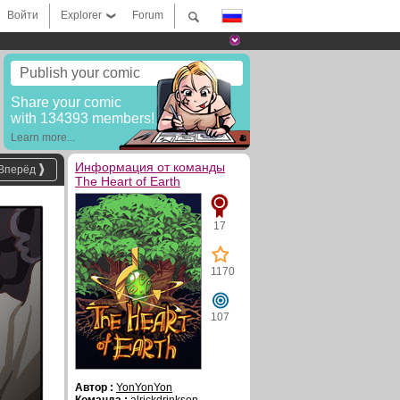
Войти
Explorer
Forum
Publish your comic
Share your comic
with 134393 members!
Learn more...
Информация от команды
Вперёд
The Heart of Earth
17
1170
107
Автор :
YonYonYon