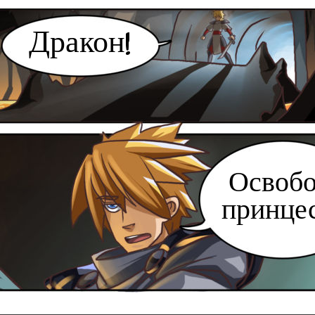
Дракон!
Освоб
принцес