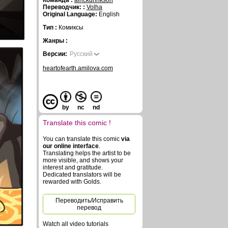
Команда :
alrickdrinkson
Переводчик: :
Volha
Original Language:
English
Тип :
Комиксы
Жанры :
Версии:
Русский
heartofearth.amilova.com
by
nc
nd
Translate this comic !
You can translate this comic
via
our online interface
.
Translating helps the artist to be
more visible, and shows your
interest and gratitude.
Dedicated translators will be
rewarded with Golds.
Переводить/Исправить
перевод
Watch all video tutorials