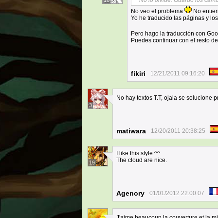
No lo olvide. Guardo los cambi
16
No veo el problema
No entien
Yo he traducido las páginas y lo
Pero hago la traducción con Goo
Puedes continuar con el resto de
fikiri
12/21/2011 09:16:20
No hay textos T.T, ojala se solucione 
3
matiwara
12/20/2011 20:38:25
I like this style ^^
The cloud are nice.
19
Agenory
01/01/2012 22:00:07
J'aime beaucoup la couverture et la mi