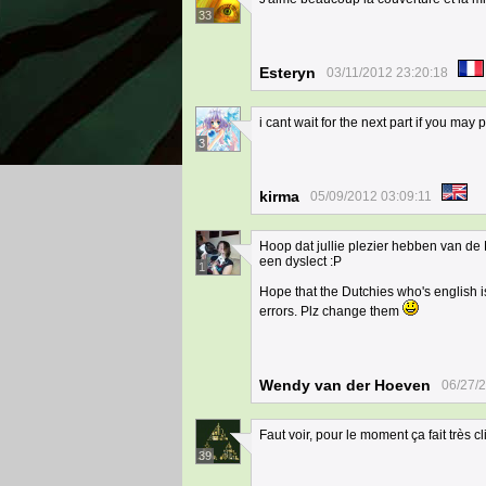
33
Esteryn
03/11/2012 23:20:18
i cant wait for the next part if you may 
3
kirma
05/09/2012 03:09:11
Hoop dat jullie plezier hebben van de N
een dyslect :P
1
Hope that the Dutchies who's english is
errors. Plz change them
Wendy van der Hoeven
06/27/
Faut voir, pour le moment ça fait très cl
39