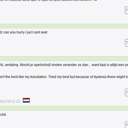
T
plz can you hurry i juct cant wait
T
L vertaling. Mocht je spel/schrijf vinden verander ze dan... want taal is altijd een p
n't the best like my translation. Tried my best but because of dyslexia there might
T
2012 00:11:22
iché.
T