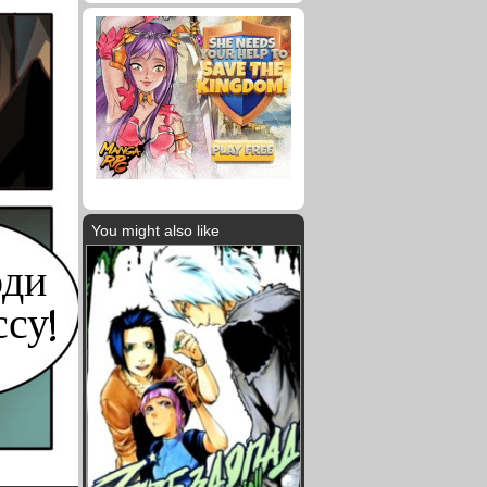
You might also like
оди
су!