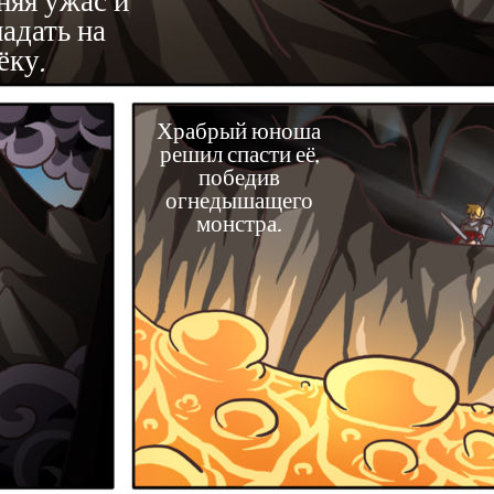
няя ужас и
падать на
ёку.
Храбрый юноша
решил спасти её,
победив
огнедышащего
монстра.