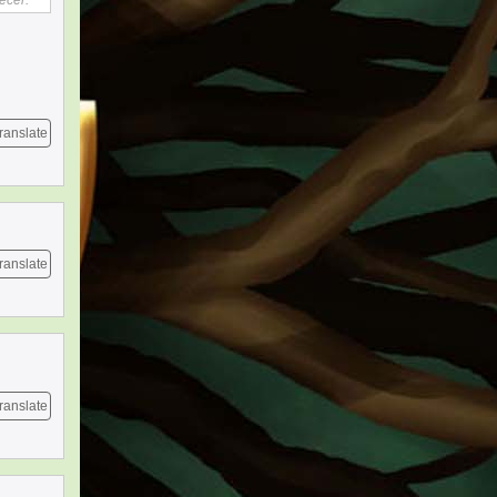
ecer.
ranslate
ranslate
ranslate