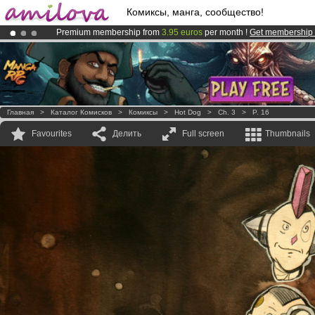
Комиксы, манга, сообщество!
Premium membership from
3.95 euros
per month !
Get membership
Already 100000
members
and 1000
comics & mangas!
.
Amilova
Kickstarter is now LIVE
!.
Главная
>
Каталог Комисков
>
Комиксы
>
Hot Dog
>
Ch. 3
>
P. 16
Favourites
Делить
Full screen
Thumbnails