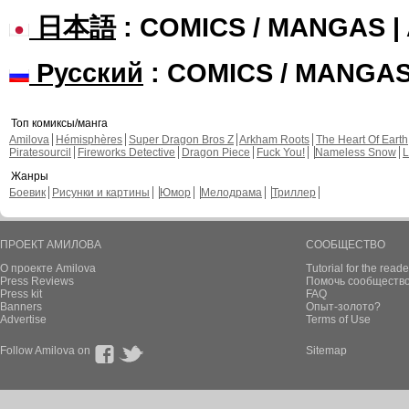
日本語
: COMICS / MANGAS 
Русский
: COMICS / MANGA
Топ комиксы/манга
Amilova
Hémisphères
Super Dragon Bros Z
Arkham Roots
The Heart Of Earth
Piratesourcil
Fireworks Detective
Dragon Piece
Fuck You!
Nameless Snow
L
Жанры
Боевик
Рисунки и картины
Юмор
Мелодрама
Триллер
ПРОЕКТ АМИЛОВА
СООБЩЕСТВО
О проекте Amilova
Tutorial for the reade
Press Reviews
Помочь сообщество
Press kit
FAQ
Banners
Опыт-золото?
Advertise
Terms of Use
Follow Amilova on
Sitemap