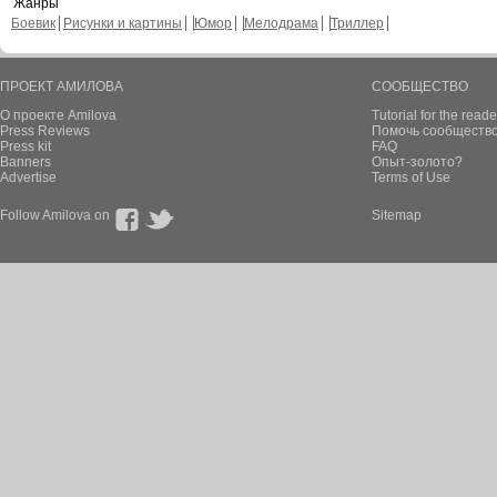
Жанры
Боевик
Рисунки и картины
Юмор
Мелодрама
Триллер
ПРОЕКТ АМИЛОВА
СООБЩЕСТВО
О проекте Amilova
Tutorial for the reade
Press Reviews
Помочь сообщество
Press kit
FAQ
Banners
Опыт-золото?
Advertise
Terms of Use
Follow Amilova on
Sitemap