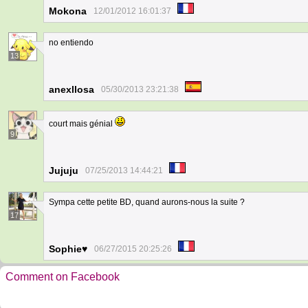
Mokona
12/01/2012 16:01:37
no entiendo
13
anexllosa
05/30/2013 23:21:38
court mais génial
9
Jujuju
07/25/2013 14:44:21
Sympa cette petite BD, quand aurons-nous la suite ?
17
Sophie♥
06/27/2015 20:25:26
Comment on Facebook