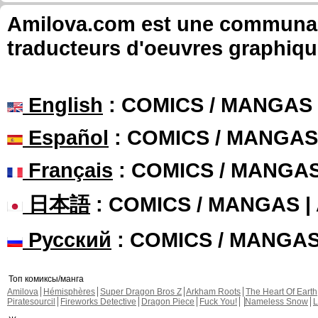
Amilova.com est une communauté
traducteurs d'oeuvres graphiqu
English
: COMICS / MANGAS
Español
: COMICS / MANGAS
Français
: COMICS / MANGA
日本語
: COMICS / MANGAS 
Русский
: COMICS / MANGA
Топ комиксы/манга
Amilova
Hémisphères
Super Dragon Bros Z
Arkham Roots
The Heart Of Earth
Piratesourcil
Fireworks Detective
Dragon Piece
Fuck You!
Nameless Snow
L