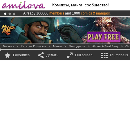
Комиксы, манга, сообщество!
Already 100000
members
and 1000
comics & mangas!
.
Amilova
Kickstarter is now LIVE
!.
Premium membership from
3.95 euros
per month !
Get membership
Главная
>
Каталог Комисков
>
Манга
>
Мелодрама
>
Almost A Real Story
>
Ch.
Favourites
Делить
Full screen
Thumbnails