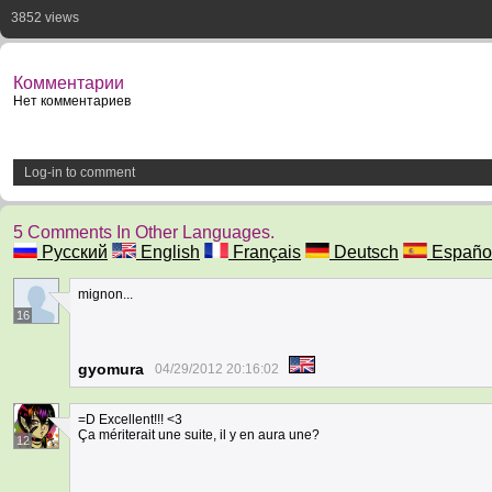
3852 views
Комментарии
Нет комментариев
Log-in to comment
5 Comments In Other Languages.
Русский
English
Français
Deutsch
Españo
mignon...
16
gyomura
04/29/2012 20:16:02
=D Excellent!!! <3
Ça mériterait une suite, il y en aura une?
12