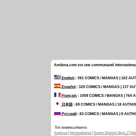
Amilova.com est une communauté internationale 
English
: 391 COMICS / MANGAS | 162 A
Español
: 320 COMICS / MANGAS | 137 A
Français
: 1009 COMICS / MANGAS | 764
日本語
: 69 COMICS / MANGAS | 18 AUTH
Русский
: 83 COMICS / MANGAS | 9 AUT
Топ комиксы/манга
Amilova
Hémisphères
Super Dragon Bros Z
Ar