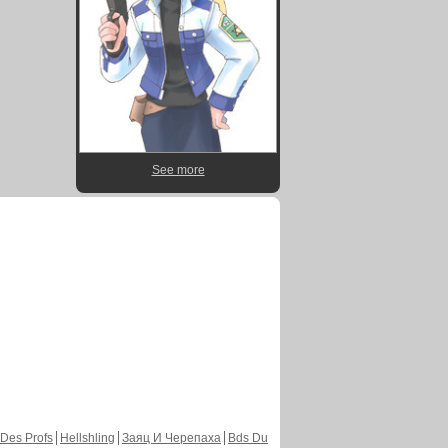
See more
Des Profs
Hellshling
Заяц И Черепаха
Bds Du