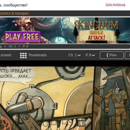
а, сообщество!
Join Amilova
comics & mangas!
.
os
per month !
Get membership now
og
>
Ch. 1
>
P. 9
l screen
Thumbnails
Ch. 1
P. 9
Prev.