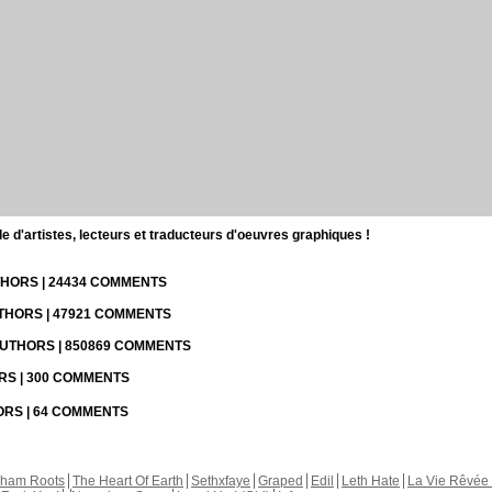
d'artistes, lecteurs et traducteurs d'oeuvres graphiques !
UTHORS | 24434 COMMENTS
UTHORS | 47921 COMMENTS
 AUTHORS | 850869 COMMENTS
ORS | 300 COMMENTS
HORS | 64 COMMENTS
kham Roots
The Heart Of Earth
Sethxfaye
Graped
Edil
Leth Hate
La Vie Rêvée 