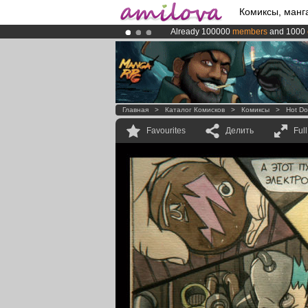
Комиксы, манг
Already 100000
members
and 1000
Amilova
Kickstarter is now LIVE
!.
Premium membership from
3.95 eur
Главная
>
Каталог Комисков
>
Комиксы
>
Hot D
Favourites
Делить
Ful