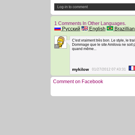
Log-in to comment
1 Comments In Other Languages.
Русский
English
Brazillian
C'est vraiment très bon. Le style, le tra
Dommage que le site Amilova ne soit p
20
quand même...
mykilow
01/27/2012 07:43:31
Comment on Facebook