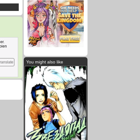
er.
bien
You might also like
ranslate