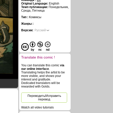
Команда :
tze
Original Language:
English
Темп публикации:
Понедельник,
Среда, Пятница
Тип :
Комиксы
Жанры :
Версии:
Русский
by
nc
nd
Translate this comic !
You can translate this comic
via
our online interface
.
Translating helps the artist to be
more visible, and shows your
interest and gratitude.
Dedicated translators will be
rewarded with Golds.
Переводить/Исправить
перевод
Watch all video tutorials