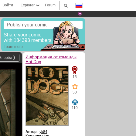
Войти
Explorer
Forum
Publish your comic
Share your comic
with 134393 members!
Learn more...
Информация от команды
Вперёд
Hot Dog
15
50
110
Автор :
yk84