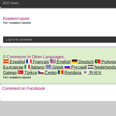
3525 views
Комментарии
Нет комментариев
Log-in to comment
0 Comments In Other Languages.
Español
Français
English
Deutsch
Portugu
Български
Italiano
Greek
Русский
Nederlands
Galego
Türkçe
Česko
România
한국어
Нет комментариев
Comment on Facebook