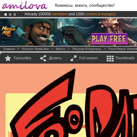
Комиксы, манга, сообщество!
Already 100000
members
and 1000
comics & mangas!
.
Amilova
Kickstarter is now LIVE
!.
Premium membership from
3.95 euros
per month !
Get membership
Главная
>
Каталог Комисков
>
Манга
>
Рисунки И Картины
>
Food Attack: Artwor
Favourites
Делить
Full screen
Thumbnails