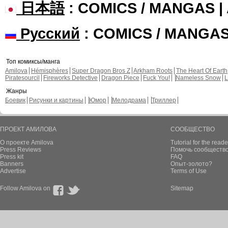
日本語
: COMICS / MANGAS 
Русский
: COMICS / MANGA
Топ комиксы/манга
Amilova
Hémisphères
Super Dragon Bros Z
Arkham Roots
The Heart Of Earth
Piratesourcil
Fireworks Detective
Dragon Piece
Fuck You!
Nameless Snow
L
Жанры
Боевик
Рисунки и картины
Юмор
Мелодрама
Триллер
ПРОЕКТ АМИЛОВА
СООБЩЕСТВО
О проекте Amilova
Tutorial for the reade
Press Reviews
Помочь сообщество
Press kit
FAQ
Banners
Опыт-золото?
Advertise
Terms of Use
Follow Amilova on
Sitemap