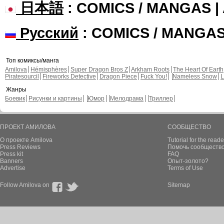
日本語
: COMICS / MANGAS 
Русский
: COMICS / MANGA
Топ комиксы/манга
Amilova
Hémisphères
Super Dragon Bros Z
Arkham Roots
The Heart Of Earth
Piratesourcil
Fireworks Detective
Dragon Piece
Fuck You!
Nameless Snow
L
Жанры
Боевик
Рисунки и картины
Юмор
Мелодрама
Триллер
ПРОЕКТ АМИЛОВА
СООБЩЕСТВО
О проекте Amilova
Tutorial for the reade
Press Reviews
Помочь сообщество
Press kit
FAQ
Banners
Опыт-золото?
Advertise
Terms of Use
Follow Amilova on
Sitemap