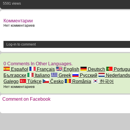
5591 views
Комментарии
Нет комментариев
Log-in to comment
0 Comments In Other Languages.
Español
Français
English
Deutsch
Portugu
Български
Italiano
Greek
Русский
Nederlands
Galego
Türkçe
Česko
România
한국어
Нет комментариев
Comment on Facebook