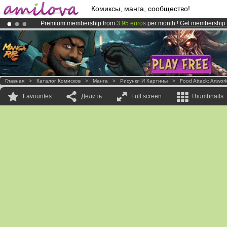
Комиксы, манга, сообщество!
Premium membership from
3.95 euros
per month !
Get membership
Amilova
Kickstarter is now LIVE
!.
Already 100000
members
and 1000
comics & mangas!
.
Главная
>
Каталог Комисков
>
Манга
>
Рисунки И Картины
>
Food Attack: Artwor
Favourites
Делить
Full screen
Thumbnails