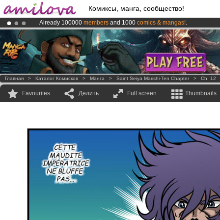
Комиксы, манга, сообщество!
Already 100000
members
and 1000
comics & mangas!
.
Amilova
Kickstarter is now LIVE
!.
Premium membership from
3.95 euros
per month !
Get membership
Главная
>
Каталог Комисков
>
Манга
>
Saint Seiya Marishi-Ten Chapter
>
Ch. 12
Favourites
Делить
Full screen
Thumbnails