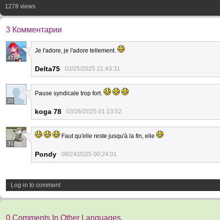
1278 views
3 Комментарии
Je l'adore, je l'adore tellement.
47
Delta75
03/25/2025 21:43:31
Pause syndicale trop fort.
20
koga 78
03/26/2025 01:13:52
Faut qu'elle reste jusqu'à la fin, elle
31
Pondy
08/24/2025 00:24:01
Log-in to comment
0 Comments In Other Languages.