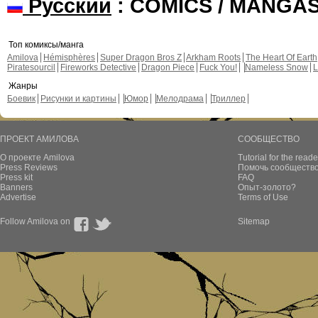
Русский
: COMICS / MANGA
Топ комиксы/манга
Amilova
Hémisphères
Super Dragon Bros Z
Arkham Roots
The Heart Of Earth
Piratesourcil
Fireworks Detective
Dragon Piece
Fuck You!
Nameless Snow
L
Жанры
Боевик
Рисунки и картины
Юмор
Мелодрама
Триллер
ПРОЕКТ АМИЛОВА
СООБЩЕСТВО
О проекте Amilova
Tutorial for the reade
Press Reviews
Помочь сообщество
Press kit
FAQ
Banners
Опыт-золото?
Advertise
Terms of Use
Follow Amilova on
Sitemap