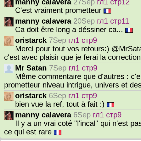
manny calavera
27Sep
гл1 стр12
C'est vraiment prometteur
manny calavera
20Sep
гл1 стр11
Ca doit être long a déssiner ca...
oristarck
7Sep
гл1 стр9
Merci pour tout vos retours:) @MrSat
c'est avec plaisir que je ferai la correcti
Mr Satan
7Sep
гл1 стр9
Même commentaire que d'autres : c'est
prometteur niveau intrigue, univers et de
oristarck
6Sep
гл1 стр9
bien vue la ref, tout à fait :)
manny calavera
6Sep
гл1 стр9
Il y a un vrai coté "l'incal" qui n'est 
ce qui est rare