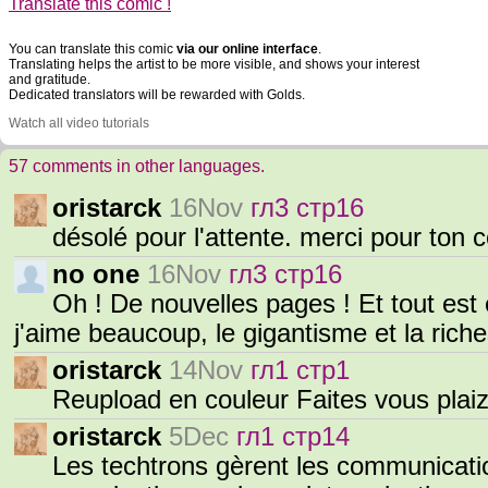
Translate this comic !
You can translate this comic
via our online interface
.
Translating helps the artist to be more visible, and shows your interest
and gratitude.
Dedicated translators will be rewarded with Golds.
Watch all video tutorials
57 comments in other languages.
oristarck
16Nov
гл3 стр16
désolé pour l'attente. merci pour ton
no one
16Nov
гл3 стр16
Oh ! De nouvelles pages ! Et tout es
j'aime beaucoup, le gigantisme et la ric
oristarck
14Nov
гл1 стр1
Reupload en couleur Faites vous plai
oristarck
5Dec
гл1 стр14
Les techtrons gèrent les communicati