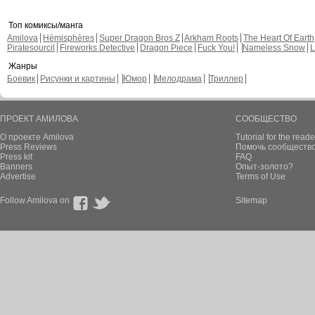
Топ комиксы/манга
Amilova
Hémisphères
Super Dragon Bros Z
Arkham Roots
The Heart Of Earth
Piratesourcil
Fireworks Detective
Dragon Piece
Fuck You!
Nameless Snow
L
Жанры
Боевик
Рисунки и картины
Юмор
Мелодрама
Триллер
ПРОЕКТ АМИЛОВА
СООБЩЕСТВО
О проекте Amilova
Tutorial for the reade
Press Reviews
Помочь сообщество
Press kit
FAQ
Banners
Опыт-золото?
Advertise
Terms of Use
Follow Amilova on
Sitemap