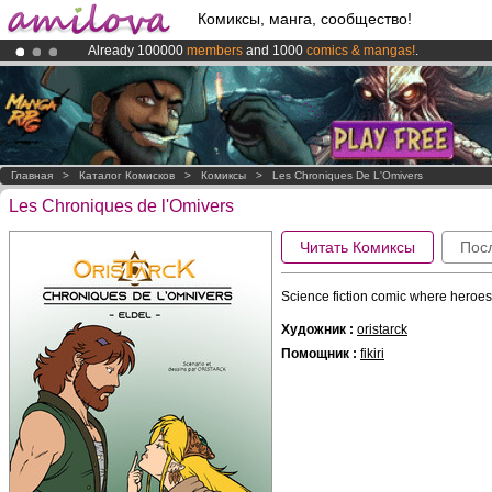
Комиксы, манга, сообщество!
Already 100000
members
and 1000
comics & mangas!
.
Premium membership from
3.95 euros
per month !
Get membership
Amilova
Kickstarter is now LIVE
!.
Главная
>
Каталог Комисков
>
Комиксы
>
Les Chroniques De L'Omivers
Les Chroniques de l'Omivers
Читать Комиксы
Пос
Science fiction comic where heroe
Художник :
oristarck
Помощник :
fikiri