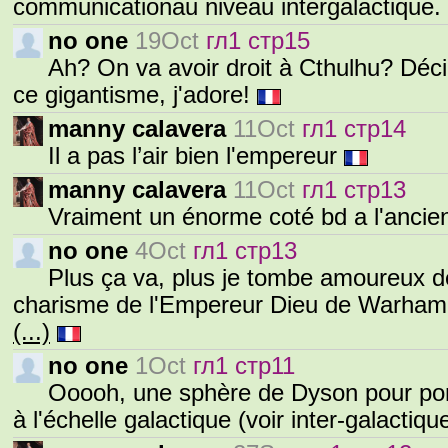
communicationau niveau intergalactique.
no one
19Oct
гл1 стр15
Ah? On va avoir droit à Cthulhu? Déci
ce gigantisme, j'adore!
manny calavera
11Oct
гл1 стр14
Il a pas l’air bien l'empereur
manny calavera
11Oct
гл1 стр13
Vraiment un énorme coté bd a l'ancienn
no one
4Oct
гл1 стр13
Plus ça va, plus je tombe amoureux d
charisme de l'Empereur Dieu de Warhamm
(...)
no one
1Oct
гл1 стр11
Ooooh, une sphère de Dyson pour ponc
à l'échelle galactique (voir inter-galacti