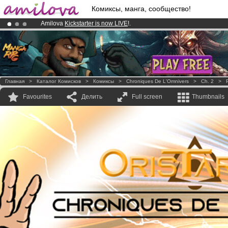
Комиксы, манга, сообщество!
Amilova
Kickstarter is now LIVE
!.
Premium membership from
3.95 euros
per month !
Get membership
Already 100000
members
and 1000
comics & mangas!
.
Главная
>
Каталог Комисков
>
Комиксы
>
Chroniques De L'Omnivers
>
Ch. 2
>
Favourites
Делить
Full screen
Thumbnails