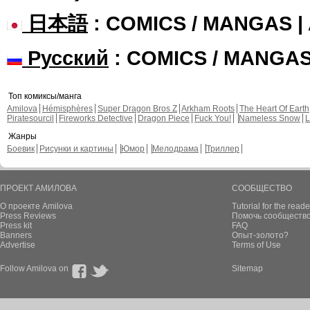
日本語
: COMICS / MANGAS 
Русский
: COMICS / MANGA
Топ комиксы/манга
Amilova
Hémisphères
Super Dragon Bros Z
Arkham Roots
The Heart Of Earth
Piratesourcil
Fireworks Detective
Dragon Piece
Fuck You!
Nameless Snow
L
Жанры
Боевик
Рисунки и картины
Юмор
Мелодрама
Триллер
ПРОЕКТ АМИЛОВА
СООБЩЕСТВО
О проекте Amilova
Tutorial for the reade
Press Reviews
Помочь сообщество
Press kit
FAQ
Banners
Опыт-золото?
Advertise
Terms of Use
Follow Amilova on
Sitemap