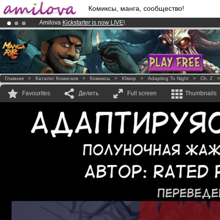
Комиксы, манга, сообщество!
Amilova
Kickstarter is now LIVE
!.
Already 100000
members
and 1000
comics & mangas!
.
Premium membership from
3.95 euros
per month !
Get membership
Главная
>
Каталог Комисков
>
Комиксы
>
Юмор
>
Adapting To Night
>
Ch. 2
Favourites
Делить
Full screen
Thumbnails