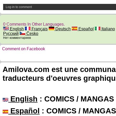
Log-in to comment
0 Comments In Other Languages.
English
Français
Deutsch
Español
Italiano
Русский
Česko
Нет комментариев
Comment on Facebook
Amilova.com est une communauté
traducteurs d'oeuvres graphiqu
English
: COMICS / MANGAS
Español
: COMICS / MANGAS