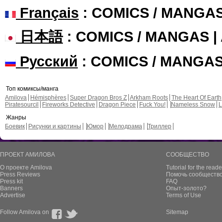
Français
: COMICS / MANGA
日本語
: COMICS / MANGAS 
Русский
: COMICS / MANGA
Топ комиксы/манга
Amilova
Hémisphères
Super Dragon Bros Z
Arkham Roots
The Heart Of Earth
Piratesourcil
Fireworks Detective
Dragon Piece
Fuck You!
Nameless Snow
L
Жанры
Боевик
Рисунки и картины
Юмор
Мелодрама
Триллер
ПРОЕКТ АМИЛОВА
СООБЩЕСТВО
О проекте Amilova
Tutorial for the reade
Press Reviews
Помочь сообщество
Press kit
FAQ
Banners
Опыт-золото?
Advertise
Terms of Use
Follow Amilova on
Sitemap