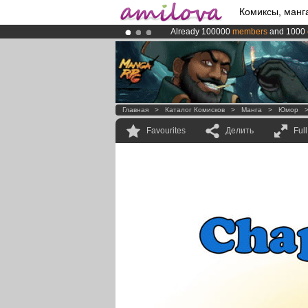
Комиксы, манг
Already 100000
members
and 1000
Premium membership from
3.95 eur
Amilova
Kickstarter is now LIVE
!.
Главная
>
Каталог Комисков
>
Манга
>
Юмор
Favourites
Делить
Ful