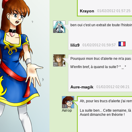
Krayon
01/02/2012 01:57:25
ben oui c'est un extrait de toute l'histo
7
liliz9
01/02/2012 01:59:57
Pourquoi mon truc d'alerte ne m'a pas 
28
M'enfin bref, à quand la suite? * _ *
Aure-magik
01/02/2012 02:06:21
Ah, pour les trucs d'alerte j'ai 
17
Автор
La suite ben... Cette semaine, là 
Avant dimanche en théorie !