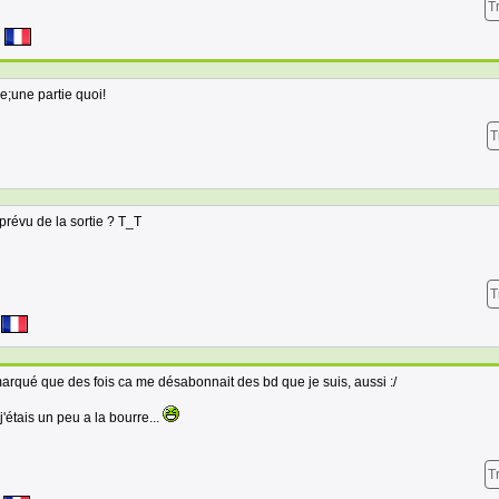
T
ire;une partie quoi!
T
prévu de la sortie ? T_T
T
remarqué que des fois ca me désabonnait des bd que je suis, aussi :/
j'étais un peu a la bourre...
T