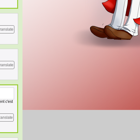
ranslate
ranslate
nt c'est
ranslate