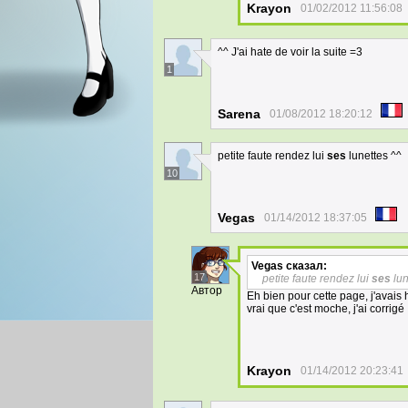
Krayon
01/02/2012 11:56:08
^^ J'ai hate de voir la suite =3
1
Sarena
01/08/2012 18:20:12
petite faute rendez lui
ses
lunettes ^^
10
Vegas
01/14/2012 18:37:05
Vegas
сказал:
17
petite faute rendez lui
ses
lun
Автор
Eh bien pour cette page, j'avais h
vrai que c'est moche, j'ai corrigé
Krayon
01/14/2012 20:23:41