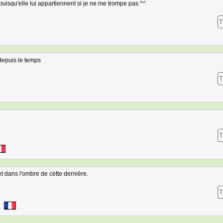
 puisqu'elle lui appartiennent si je ne me trompe pas ^^
T
depuis le temps
T
T
et dans l'ombre de cette dernière.
T