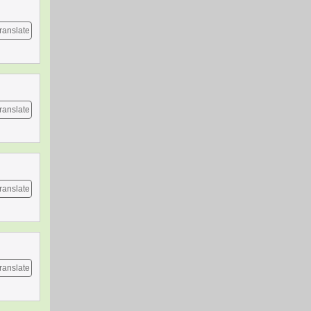
ranslate
ranslate
ranslate
ranslate