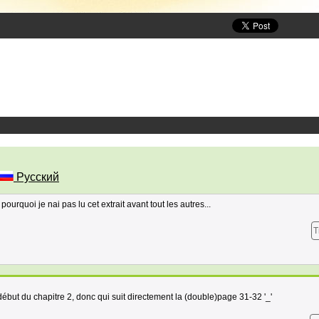
Русский
rquoi je nai pas lu cet extrait avant tout les autres...
T
l début du chapitre 2, donc qui suit directement la (double)page 31-32 '_'