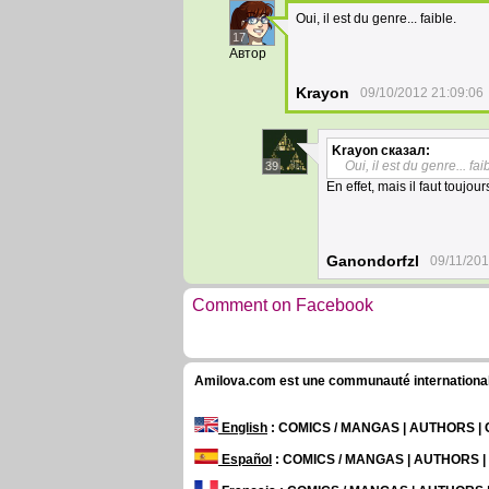
Oui, il est du genre... faible.
17
Автор
Krayon
09/10/2012 21:09:06
Krayon
сказал:
Oui, il est du genre... fai
39
En effet, mais il faut toujou
Ganondorfzl
09/11/201
Comment on Facebook
Amilova.com est une communauté internationale 
English
: COMICS / MANGAS | AUTHORS 
Español
: COMICS / MANGAS | AUTHORS 