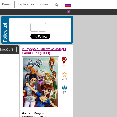
Войти
Explorer
Forum
Follow us!
Информация от команды
Вперёд
Level UP ! (OLD)
25
283
97
Автор :
Krayon