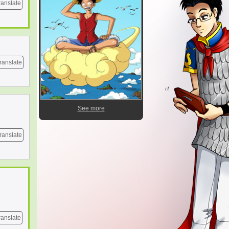
ranslate
ranslate
See more
ranslate
ranslate