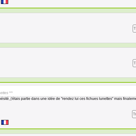
T
T
ettes ^^
ésité, j'étais partie dans une idée de "rendez lui ces fichues lunettes" mais finaleme
T