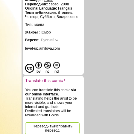
Команда :
TroyB
Переводчик: :
soso_2008
Original Language:
Français
Темп публикации:
Вторник,
Четверг, Суббота, Воскресенье
Тип :
манга
Жанры :
Юмор
Версии:
Русский
level-up.amilova.com
by
nc
nd
Translate this comic !
You can translate this comic
via
our online interface
.
Translating helps the artist to be
more visible, and shows your
interest and gratitude.
Dedicated translators will be
rewarded with Golds.
Переводить/Исправить
перевод