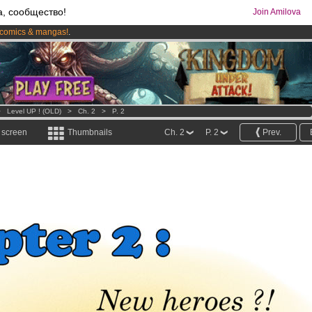
а, сообщество!
Join Amilova
comics & mangas!
.
os
per month !
Get membership now
>
Level UP ! (OLD)
>
Ch. 2
>
P. 2
l screen
Thumbnails
Ch. 2
P. 2
Prev.