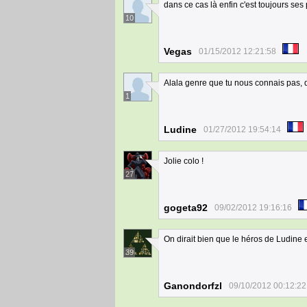
dans ce cas là enfin c'est toujours ses
10
Vegas
01/15/2012 12:21:58
Alala genre que tu nous connais pas, 
1
Ludine
01/27/2012 19:54:14
Jolie colo !
27
gogeta92
09/02/2012 19:16:16
On dirait bien que le héros de Ludine 
39
Ganondorfzl
09/10/2012 00:12:22