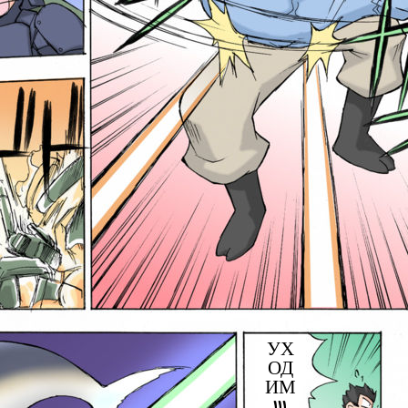
УХ
ОД
ИМ