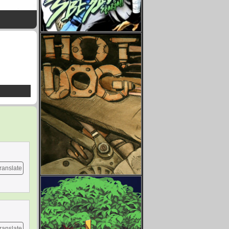
ranslate
ranslate