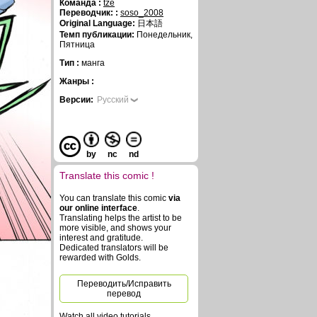
Команда :
tze
Переводчик: :
soso_2008
Original Language:
日本語
Темп публикации:
Понедельник,
Пятница
Тип :
манга
Жанры :
Версии:
Русский
by
nc
nd
Translate this comic !
You can translate this comic
via
our online interface
.
Translating helps the artist to be
more visible, and shows your
interest and gratitude.
Dedicated translators will be
rewarded with Golds.
Переводить/Исправить
перевод
Watch all video tutorials