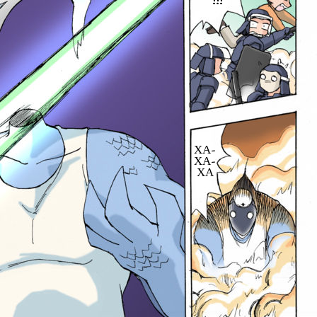
!!!
ХА-
ХА-
ХА