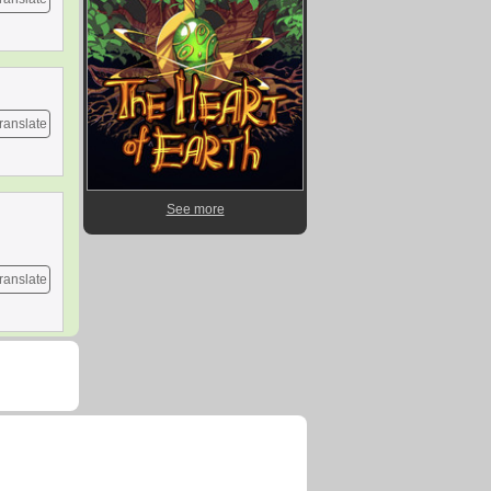
ranslate
See more
ranslate