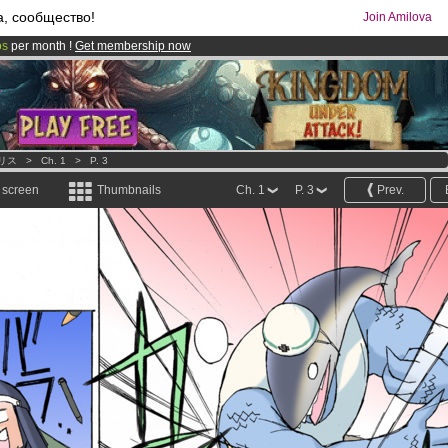
а, сообщество!
Join Amilova
os
per month !
Get membership now
comics & mangas!
.
リス
>
Ch. 1
>
P. 3
l screen
Thumbnails
Ch. 1
P. 3
Prev.