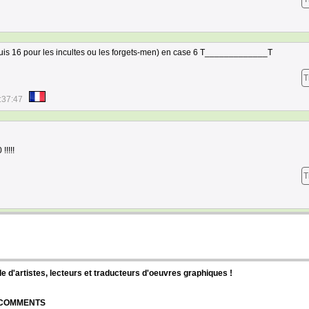
uis 16 pour les incultes ou les forgets-men) en case 6 T_____________T
T
:37:47
!!!!
T
d'artistes, lecteurs et traducteurs d'oeuvres graphiques !
| COMMENTS