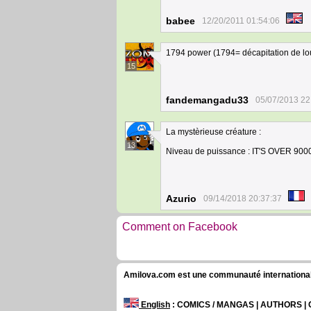
babee
12/20/2011 01:54:06
1794 power (1794= décapitation de lo
15
fandemangadu33
05/07/2013 22
La mystèrieuse créature :
13
Niveau de puissance : IT'S OVER 9000 !
Azurio
09/14/2018 20:37:37
Comment on Facebook
Amilova.com est une communauté internationale 
English
: COMICS / MANGAS | AUTHORS 