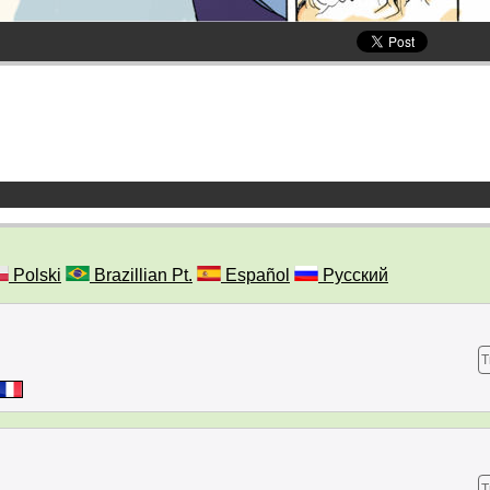
Polski
Brazillian Pt.
Español
Русский
T
T