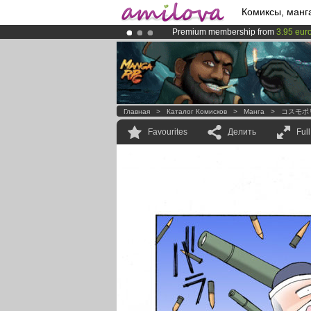
Комиксы, манг
Premium membership from
3.95 eur
Amilova
Kickstarter is now LIVE
!.
Already 100000
members
and 1000
Главная
>
Каталог Комисков
>
Манга
>
コスモポ
Favourites
Делить
Ful