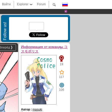
Войти
Explorer
Forum
Follow us!
Информация от команды コ
Вперёд
スモポリス
19
117
106
Автор :
masuki