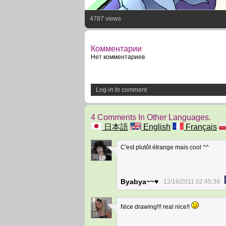
4787 views
Комментарии
Нет комментариев
Log-in to comment
4 Comments In Other Languages.
日本語
English
Français
C'est plutôt étrange mais cool ^^
36
Byabya~~♥
12/16/2011 02:45:39
Nice drawing!!! real nice!!
15