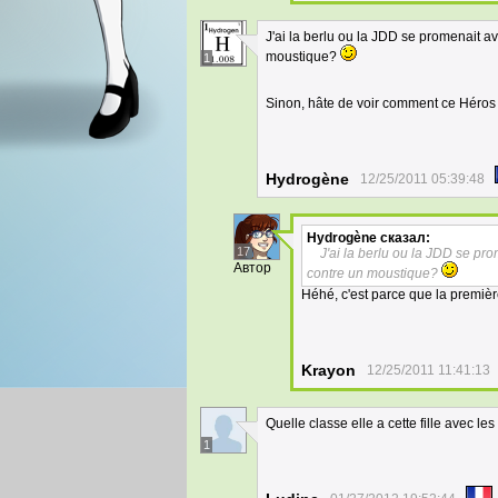
J'ai la berlu ou la JDD se promenait 
moustique?
1
Sinon, hâte de voir comment ce Héros à 
Hydrogène
12/25/2011 05:39:48
Hydrogène
сказал:
17
J'ai la berlu ou la JDD se p
Автор
contre un moustique?
Héhé, c'est parce que la premiè
Krayon
12/25/2011 11:41:13
Quelle classe elle a cette fille avec le
1