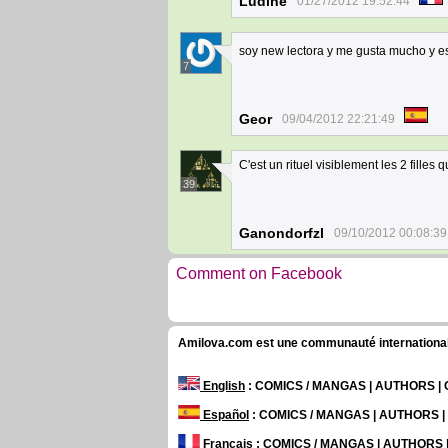
Ludine
01/27/2012 19:52:44
soy new lectora y me gusta mucho y es 
7
Geor
09/04/2012 22:21:49
C'est un rituel visiblement les 2 filles
39
Ganondorfzl
09/10/2012 00:08:39
Comment on Facebook
Amilova.com est une communauté internationale 
English
: COMICS / MANGAS | AUTHORS 
Español
: COMICS / MANGAS | AUTHORS 
Français
: COMICS / MANGAS | AUTHORS