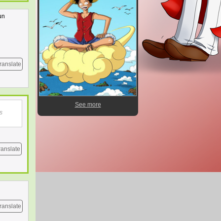
un
ranslate
See more
s
ranslate
ranslate