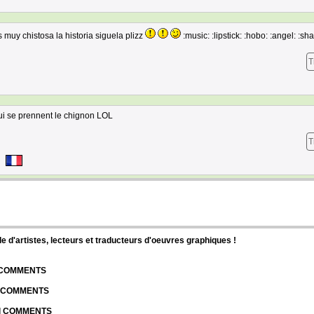
muy chistosa la historia siguela plizz
:music: :lipstick: :hobo: :angel: :sh
T
 qui se prennent le chignon LOL
T
d'artistes, lecteurs et traducteurs d'oeuvres graphiques !
| COMMENTS
| COMMENTS
 | COMMENTS