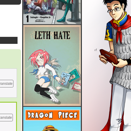
ranslate
ranslate