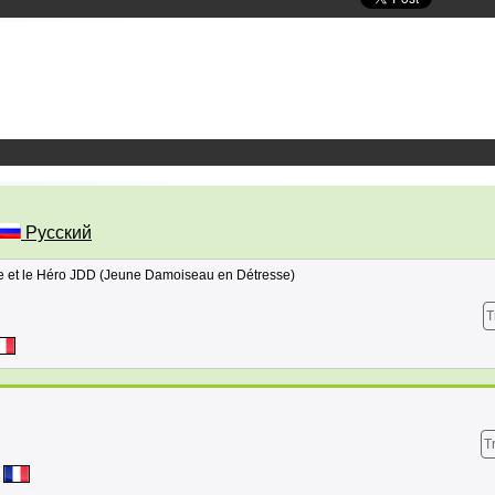
Русский
e et le Héro JDD (Jeune Damoiseau en Détresse)
T
T