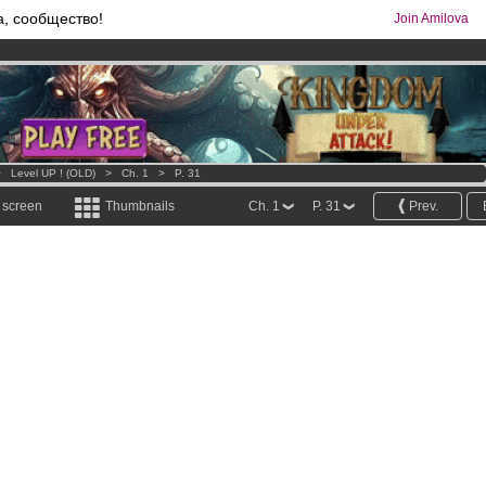
а, сообщество!
Join Amilova
os
per month !
Get membership now
comics & mangas!
.
>
Level UP ! (OLD)
>
Ch. 1
>
P. 31
l screen
Thumbnails
Ch. 1
P. 31
Prev.