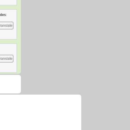
ades:
ranslate
ranslate