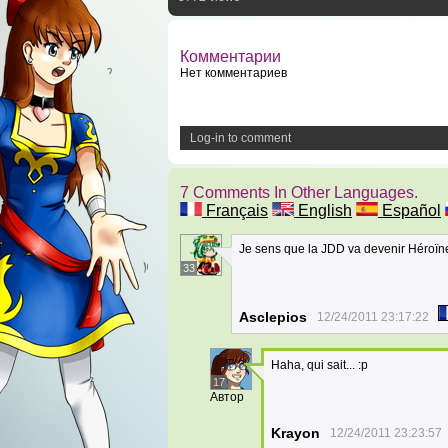
Комментарии
Нет комментариев
Log-in to comment
7 Comments In Other Languages.
Français
English
Español
Je sens que la JDD va devenir Héroïn
33
Asclepios
12/24/2011 23:17:22
Haha, qui sait... :p
17
Автор
Krayon
12/24/2011 23:23:57