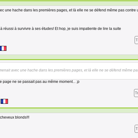
avec une hache dans les premières pages, et là elle ne se défend même pas contre 
réussi à survivre à ses études! Et hop, je suis impatiente de lire la suite
T
romenait avec une hache dans les premières pages, et là elle ne se défend même pa
re page ne se passait pas au même moment... ;p
T
s cheveux blonds!!!
T