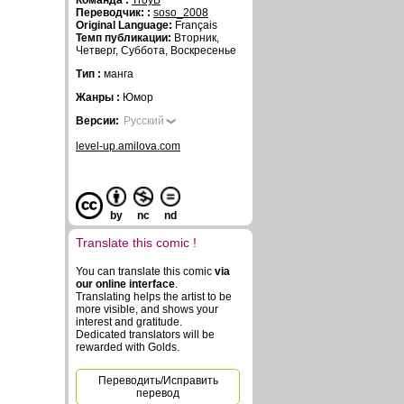
Команда :
TroyB
Переводчик: :
soso_2008
Original Language:
Français
Темп публикации:
Вторник,
Четверг, Суббота, Воскресенье
Тип :
манга
Жанры :
Юмор
Версии:
Русский
level-up.amilova.com
by
nc
nd
Translate this comic !
You can translate this comic
via
our online interface
.
Translating helps the artist to be
more visible, and shows your
interest and gratitude.
Dedicated translators will be
rewarded with Golds.
Переводить/Исправить
перевод