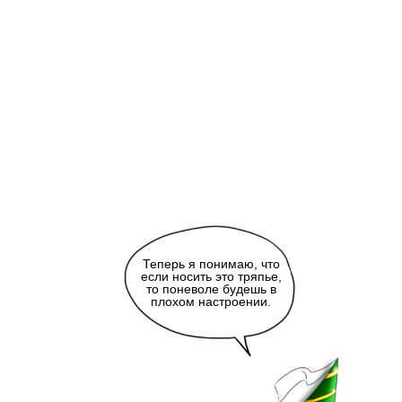
Теперь я понимаю, что
если носить это тряпье,
то поневоле будешь в
плохом настроении.