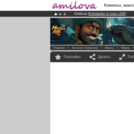
Комиксы, манг
Amilova
Kickstarter is now LIVE
!.
Premium membership from
3.95 eur
Already 100000
members
and 1000
Главная
>
Каталог Комисков
>
Манга
>
Юмор
Favourites
Делить
Ful