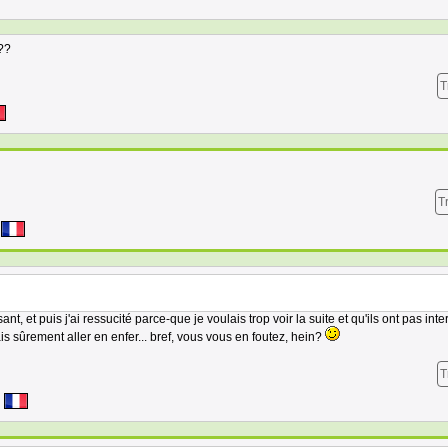
??
T
T
sant, et puis j'ai ressucité parce-que je voulais trop voir la suite et qu'ils ont pas int
is sûrement aller en enfer... bref, vous vous en foutez, hein?
T