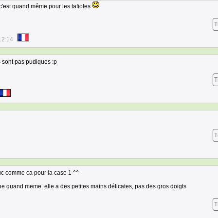
 c'est quand même pour les tafioles
T
12:14
es sont pas pudiques :p
T
T
ruc comme ca pour la case 1 ^^
ine quand meme. elle a des petites mains délicates, pas des gros doigts
T