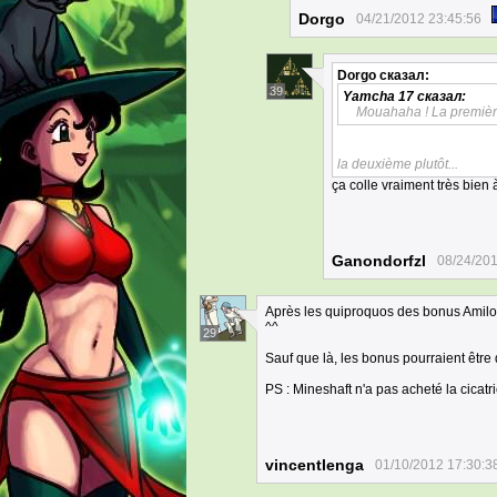
Dorgo
04/21/2012 23:45:56
Dorgo
сказал:
39
Yamcha 17
сказал:
Mouahaha ! La premièr
la deuxième plutôt...
ça colle vraiment très bien 
Ganondorfzl
08/24/201
Après les quiproquos des bonus Amilova
^^
29
Sauf que là, les bonus pourraient être 
PS : Mineshaft n'a pas acheté la cicatri
vincentlenga
01/10/2012 17:30:3