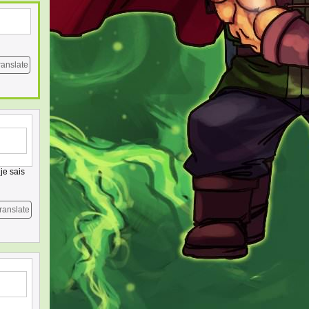
ranslate
je sais
ranslate