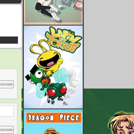
ranslate
ranslate