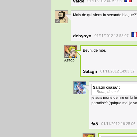
valdé
01/11/2012 00:52:08
Mais de qui viens la seconde blague?
35
debyoyo
01/11/2012 13:58:07
Beuh, de moi.
32
Автор
Salagir
01/11/2012 14:03:32
Salagir
сказал:
Beuh, de moi.
6
je suis morte de rire en la li
paradis^^ (qoique moi je va
faö
01/11/2012 18:25:06