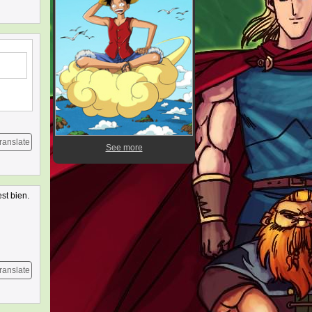
ranslate
See more
st bien.
ranslate