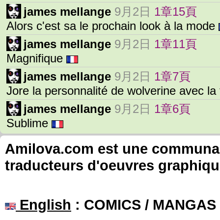
james mellange
9月2日
1章15頁
Alors c'est sa le prochain look à la mode
james mellange
9月2日
1章11頁
Magnifique
james mellange
9月2日
1章7頁
Jore la personnalité de wolverine avec la
james mellange
9月2日
1章6頁
Sublime
Amilova.com est une communauté
traducteurs d'oeuvres graphiqu
English
: COMICS / MANGAS