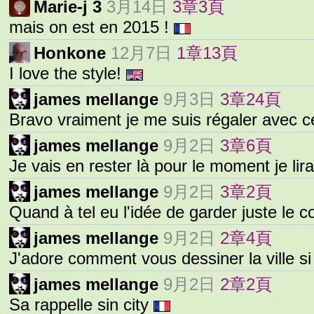
Marie-j 3
3月14日
3章3頁
mais on est en 2015 !
Honkone
12月7日
1章13頁
I love the style!
james mellange
9月3日
3章24頁
Bravo vraiment je me suis régaler avec c
james mellange
9月2日
3章6頁
Je vais en rester là pour le moment je lir
james mellange
9月2日
3章2頁
Quand à tel eu l'idée de garder juste le 
james mellange
9月2日
2章4頁
J'adore comment vous dessiner la ville s
james mellange
9月2日
2章2頁
Sa rappelle sin city