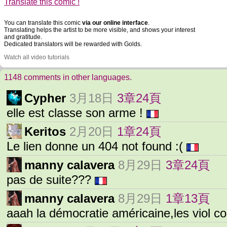
Translate this comic !
You can translate this comic
via our online interface
.
Translating helps the artist to be more visible, and shows your interest
and gratitude.
Dedicated translators will be rewarded with Golds.
Watch all video tutorials
1148 comments in other languages.
Cypher
3月18日
3章24頁
elle est classe son arme !
Keritos
2月20日
1章24頁
Le lien donne un 404 not found :(
manny calavera
8月29日
3章24頁
pas de suite???
manny calavera
8月29日
1章13頁
aaah la démocratie américaine,les viol