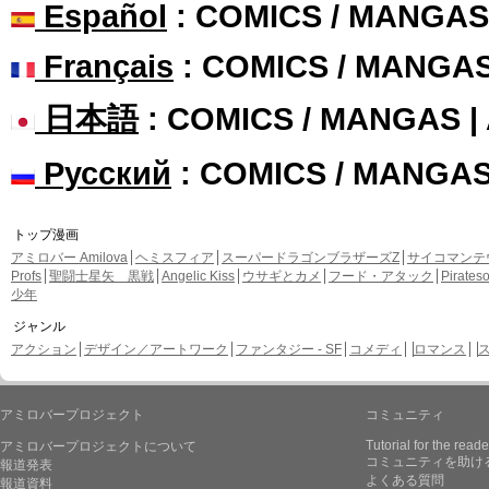
Español
: COMICS / MANGAS
Français
: COMICS / MANGA
日本語
: COMICS / MANGAS 
Русский
: COMICS / MANGA
トップ漫画
アミロバー Amilova
ヘミスフィア
スーパードラゴンブラザーズZ
サイコマンテ
Profs
聖闘士星矢 黒戦
Angelic Kiss
ウサギとカメ
フード・アタック
Pirate
少年
ジャンル
アクション
デザイン／アートワーク
ファンタジー - SF
コメディ
ロマンス
アミロバープロジェクト
コミュニティ
Tutorial for the reade
アミロバープロジェクトについて
コミュニティを助け
報道発表
よくある質問
報道資料