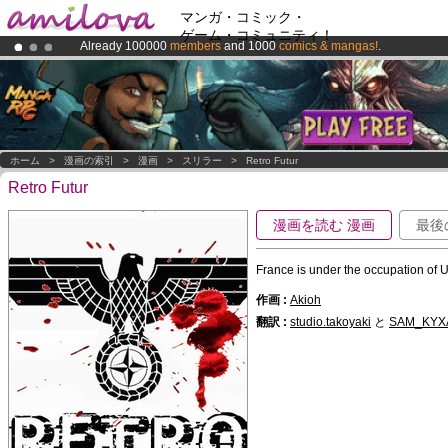
マンガ・コミック・
ゲーム・コミュニティ！
Already 100000
members
and 1000
comics & mangas!
.
Premium membership from
3.95 euros
per month !
Get membership
Amilova
Kickstarter is now LIVE
!.
ホーム
>
漫画の索引
>
漫画
>
スリラー
>
Retro Futur
Retro Futur
漫画を読む 漫画
最後
France is under the occupation of US
作画 :
Akioh
翻訳 :
studio.takoyaki
と
SAM_KYX