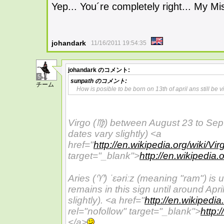
Yep... You´re completely right... My Mi
johandark
11/16/2011 19:54:35
johandark
のコメント:
5
sunpath
のコメント:
チーム
How is posible to be born on 13th of april ans still be 
Virgo (♍) between August 23 to Se
dates vary slightly) <a
href="
http://en.wikipedia.org/wiki/V
target="_blank">
http://en.wikipedia.
Aries (♈)
ˈɛəriːz
(meaning "ram") is 
remains in this sign until around Apr
slightly). <a href="
http://en.wikipedi
rel="nofollow" target="_blank">
http:
</a>