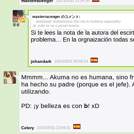
masterracenger
10/13/2011 22:24:50
masterracenger
のコメント:
34
debilidad: lesbianismo (No me lo hubiera esperado)
著者
Je, esto se va a poner bueno
Si te lees la nota de la autora del esci
problema... En la orgnaización todas 
johandark
10/14/2011 00:59:10
Mmmm... Akuma no es humana, sino fru
8
ha hecho su padre (porque es el jefe). 
utilizando.
PD: ¡y belleza es con
b
! xD
Celery
10/14/2011 22:04:31