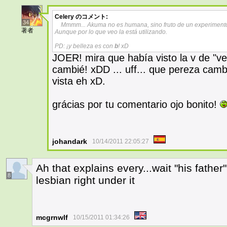
Celery
のコメント:
34
Mmmm... Akuma no es humana, sino fruto de un experimento 
著者
Aunque por lo que veo la está utilizando.
PD: ¡y belleza es con
b
! xD
JOER! mira que había visto la v de "vel
cambié! xDD ... uff... que pereza camb
vista eh xD.
grácias por tu comentario ojo bonito!
johandark
10/14/2011 22:05:27
Ah that explains every...wait "his father
8
lesbian right under it
mcgrnwlf
10/15/2011 01:34:26