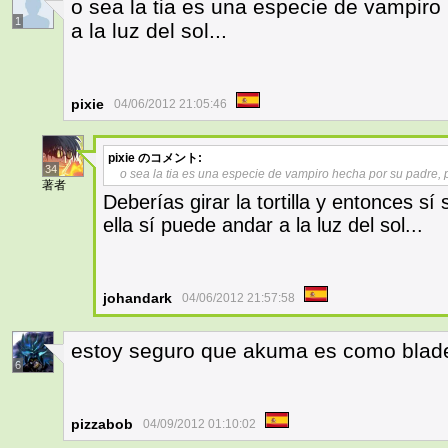
o sea la tia es una especie de vampir
1
a la luz del sol...
pixie
04/06/2012 21:05:46
pixie
のコメント:
34
o sea la tia es una especie de vampiro hecha por su padre, p
著者
Deberías girar la tortilla y entonces sí
ella sí puede andar a la luz del sol...
johandark
04/06/2012 21:57:58
estoy seguro que akuma es como blad
6
pizzabob
04/09/2012 01:10:02