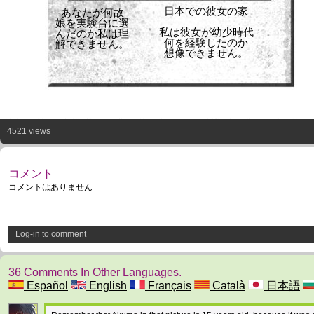
日本での彼女の家
あなたが何故
娘を実験台に選
私は彼女が幼少時代
んだのか私は理
何を経験したのか
解できません。
想像できません。
4521 views
コメント
コメントはありません
Log-in to comment
36 Comments In Other Languages.
Español
English
Français
Català
日本語