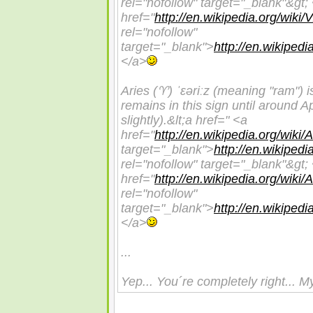
rel="nofollow" target="_blank"&gt;
href="
http://en.wikipedia.org/wiki/
rel="nofollow"
target="_blank">
http://en.wikipedi
</a>
Aries (♈)
ˈɛəriːz
(meaning "ram") i
remains in this sign until around A
slightly).&lt;a href=" <a
href="
http://en.wikipedia.org/wiki
target="_blank">
http://en.wikiped
rel="nofollow" target="_blank"&gt;
href="
http://en.wikipedia.org/wiki/
rel="nofollow"
target="_blank">
http://en.wikipedi
</a>
...
Yep... You´re completely right... M