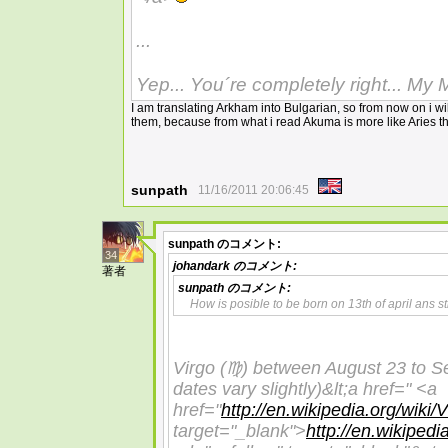
...
Yep... You´re completely right... My 
I am translating Arkham into Bulgarian, so from now on i wi
them, because from what i read Akuma is more like Aries t
sunpath
11/16/2011 20:06:45
sunpath
のコメント:
34
johandark
のコメント:
著者
sunpath
のコメント:
How is posible to be born on 13th of april ans st
Virgo (♍) between August 23 to S
dates vary slightly)&lt;a href=" <a
href="
http://en.wikipedia.org/wiki
target="_blank">
http://en.wikiped