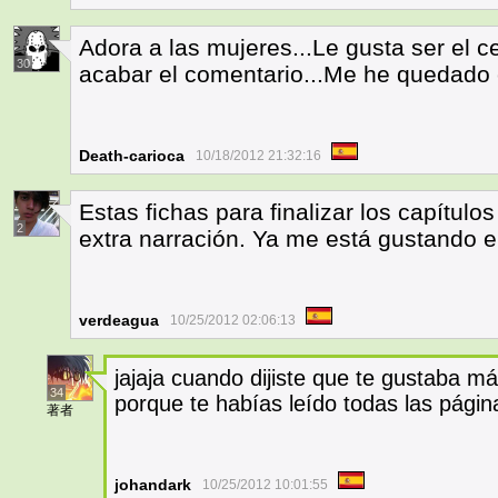
Adora a las mujeres...Le gusta ser el 
30
acabar el comentario...Me he quedado 
Death-carioca
10/18/2012 21:32:16
Estas fichas para finalizar los capítul
2
extra narración. Ya me está gustando e
verdeagua
10/25/2012 02:06:13
jajaja cuando dijiste que te gustaba 
34
porque te habías leído todas las pági
著者
johandark
10/25/2012 10:01:55