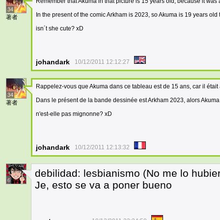
Remember that Akuma in that picture is 15 years old, because it was 
34
In the present of the comic Arkham is 2023, so Akuma is 19 years old 
著者
isn´t she cute? xD
johandark
10/12/2011 12:12:27
Rappelez-vous que Akuma dans ce tableau est de 15 ans, car il était
34
Dans le présent de la bande dessinée est Arkham 2023, alors Akuma 
著者
n'est-elle pas mignonne? xD
johandark
10/12/2011 12:13:32
debilidad: lesbianismo (No me lo hubie
6
Je, esto se va a poner bueno