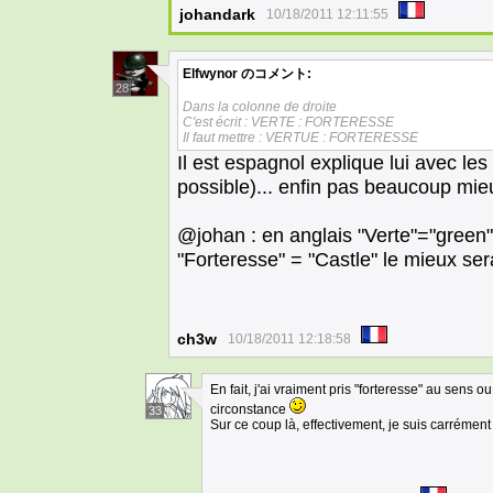
johandark
10/18/2011 12:11:55
Elfwynor
のコメント:
28
Dans la colonne de droite
C'est écrit : VERTE : FORTERESSE
Il faut mettre : VERTUE : FORTERESSE
Il est espagnol explique lui avec le
possible)... enfin pas beaucoup mie
@johan : en anglais "Verte"="green" e
"Forteresse" = "Castle" le mieux sera
ch3w
10/18/2011 12:18:58
En fait, j'ai vraiment pris "forteresse" au sens 
circonstance
33
Sur ce coup là, effectivement, je suis carrémen