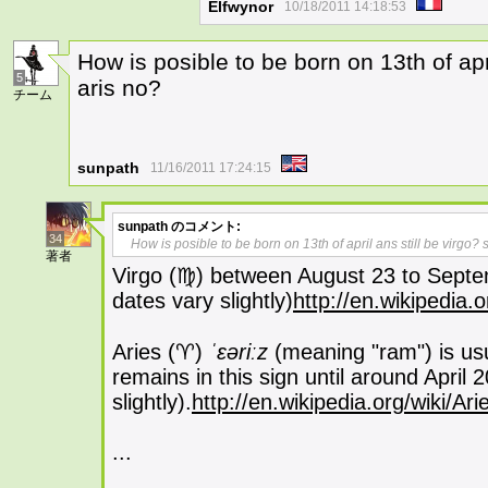
Elfwynor
10/18/2011 14:18:53
How is posible to be born on 13th of apr
5
aris no?
チーム
sunpath
11/16/2011 17:24:15
sunpath
のコメント:
34
How is posible to be born on 13th of april ans still be virgo?
著者
Virgo (♍) between August 23 to Sept
dates vary slightly)
http://en.wikipedia.
Aries (♈)
ˈɛəriːz
(meaning "ram") is us
remains in this sign until around April
slightly).
http://en.wikipedia.org/wiki/Ar
...