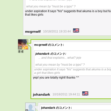
what you mean by "must be a typo" ?
under aspiration It says "his" suggests that akuma is a boy but fu
that likes girls
mcgrnwlf
10/18/2011 19:33:44
mcgrnwlf
のコメント:
34
著者
johandark
のコメント:
... and that explains... what? jeje
what you mean by "must be a typo" ?
under aspiration It says "his" suggests that akuma is a bo
a girl that likes girls
yep! you are totally right! thanks ^^
johandark
10/18/2011 19:44:11
johandark
のコメント: