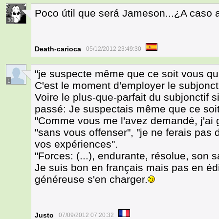
Poco útil que será Jameson...¿A caso 
30
Death-carioca
05/12/2012 23:49:30
"je suspecte même que ce soit vous qui a
1
C'est le moment d'employer le subjonct
Voire le plus-que-parfait du subjonctif s
passé: Je suspectais même que ce soit
"Comme vous me l'avez demandé, j'ai ga
"sans vous offenser", "je ne ferais pas 
vos expériences".
"Forces: (...), endurante, résolue, son 
Je suis bon en français mais pas en éd
généreuse s'en charger.
Justo
07/09/2012 07:20:32