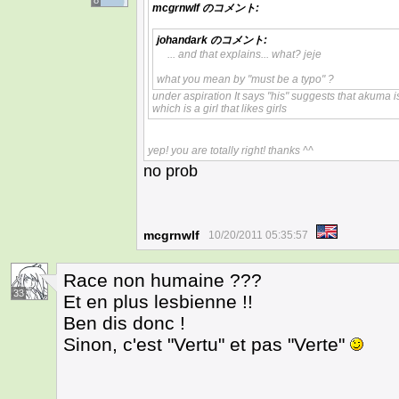
8
mcgrnwlf
のコメント:
johandark
のコメント:
... and that explains... what? jeje
what you mean by "must be a typo" ?
under aspiration It says "his" suggests that akuma i
which is a girl that likes girls
yep! you are totally right! thanks ^^
no prob
mcgrnwlf
10/20/2011 05:35:57
Race non humaine ???
33
Et en plus lesbienne !!
Ben dis donc !
Sinon, c'est "Vertu" et pas "Verte"