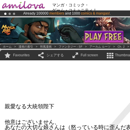
マンガ・コミック・
ゲーム・コミュニティ！
Already 100000
members
and 1000
comics & mangas!
.
Premium membership from
3.95 euros
per month !
Get membership
Amilova
Kickstarter is now LIVE
!.
ホーム
>
漫画の索引
>
和風漫画
>
ファンタジー - SF
>
アーカム ルーツ
>
Ch. 2
Favourites
シェアする
Full screen
Thumbnai
親愛なる大統領陛下
他意はございません、
あなたの大切な娘さんは（怒っている時に歪んだ