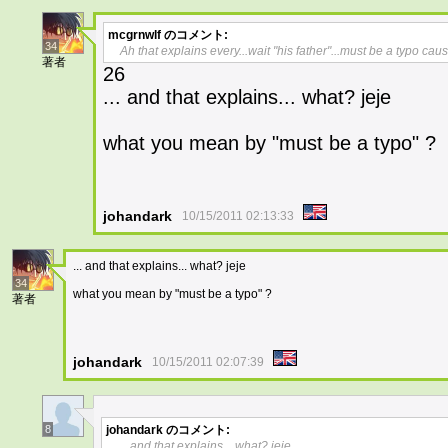
mcgrnwlf
のコメント:
34
Ah that explains every...wait "his father"...must be a typo caus
著者
26
... and that explains... what? jeje
what you mean by "must be a typo" ?
johandark
10/15/2011 02:13:33
... and that explains... what? jeje
34
what you mean by "must be a typo" ?
著者
johandark
10/15/2011 02:07:39
8
johandark
のコメント:
... and that explains... what? jeje