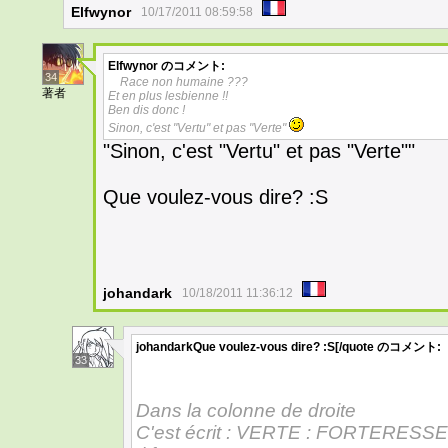
Elfwynor
10/17/2011 08:59:58
Elfwynor
のコメント:
34
Race non humaine ???
著者
Et en plus lesbienne !!
Ben dis donc !
Sinon, c'est "Vertu" et pas "Verte"
"Sinon, c'est "Vertu" et pas "Verte""
Que voulez-vous dire? :S
johandark
10/18/2011 11:36:12
johandarkQue voulez-vous dire? :S[/quote
のコメント:
33
Dans la colonne de droite
C'est écrit : VERTE : FORTERESSE