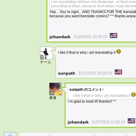
I am translating Arkham into Bulgarian, so from now 
according to them, because from what i read Akuma 
Yep... You´re right... AND THANKS FOR THE translation!
because you want translate comics? ^^ thanks anyw
johandark
11/16/2011 20:26:23
i like it that is why i am translating it
5
チーム
sunpath
11/17/2011 05:28:22
sunpath
のコメント:
34
i like it that is why i am translating it
著者
I´m glad to read it!! thanks!! ^^
johandark
11/17/2011 11:02:14