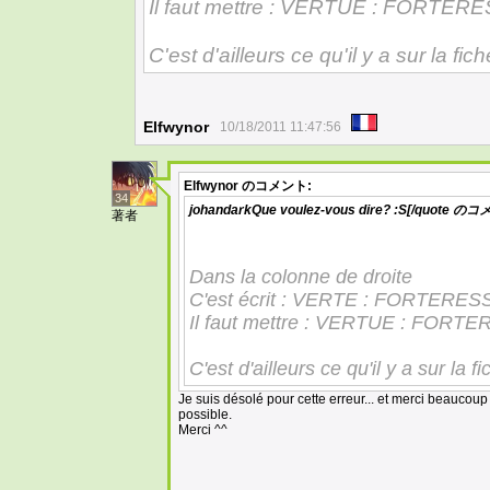
Il faut mettre : VERTUE : FORTER
C'est d'ailleurs ce qu'il y a sur la fi
Elfwynor
10/18/2011 11:47:56
Elfwynor
のコメント:
34
johandarkQue voulez-vous dire? :S[/quote
のコメ
著者
Dans la colonne de droite
C'est écrit : VERTE : FORTERES
Il faut mettre : VERTUE : FORT
C'est d'ailleurs ce qu'il y a sur la 
Je suis désolé pour cette erreur... et merci beaucoup
possible.
Merci ^^