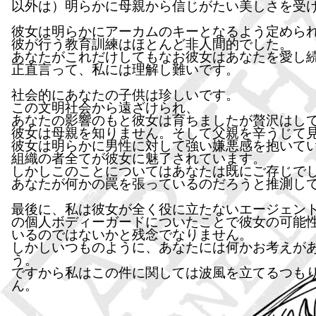
以外は）明らかに母親から信じがたい美しさを受
彼女は明らかにアーカムのキーとなるよう定めら
彼が行う教育訓練はほとんど非人間的でした。
あなたがこれだけしてもなお彼女はあなたを愛し
正直言って、私には理解し難いです。
社会的にあなたの子供は珍しいです。
この文明社会から遠ざけられ、
あなたの影響のもと彼女は育ちましたが贅沢はし
彼女は母親を知りません。そして父親を辛うじて
彼女は明らかに男性に対して強い嫌悪感を抱いて
組織の者全てが彼女に魅了されています。
しかしこのことについてはあなたは既にご存じで
あなたが何かの罠を張っているのだろうと推測し
最後に、私は彼女が全く役に立たないエージェン
の個人ボディーガードについたことで彼女の可能
いるのではないかと残念でなりません。
しかしいつものように、あなたには何かお考えが
う。
ですから私はこの件に関しては波風を立てるつも
ん。
真心を