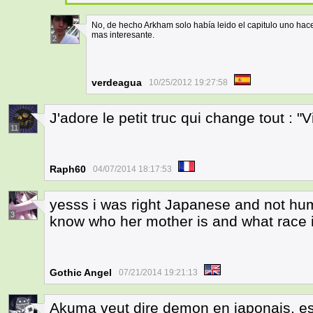
No, de hecho Arkham solo había leido el capitulo uno ha
mas interesante.
2
verdeagua
10/25/2012 19:27:58
J'adore le petit truc qui change tout : "V
11
Raph60
04/07/2014 18:17:53
yesss i was right Japanese and not hum
3
know who her mother is and what race i
Gothic Angel
07/21/2014 19:21:13
Akuma veut dire demon en japonais, es