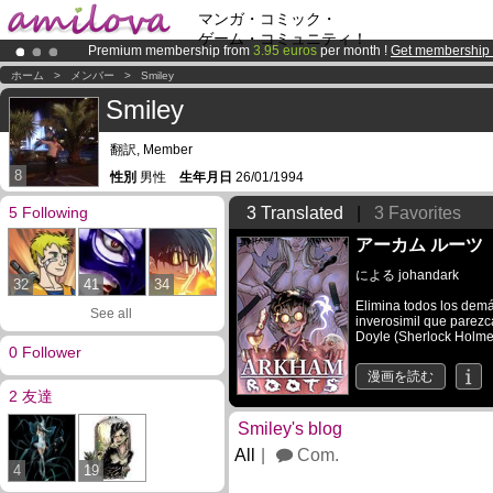
マンガ・コミック・
ゲーム・コミュニティ！
Premium membership from
3.95 euros
per month !
Get membership
Already 100000
members
and 1000
comics & mangas!
.
ホーム
>
メンバー
>
Smiley
Amilova
Kickstarter is now LIVE
!.
Smiley
翻訳, Member
8
性別
男性
生年月日
26/01/1994
5 Following
3 Translated
|
3 Favorites
アーカム ルーツ
による
johandark
32
41
34
Elimina todos los demás
See all
inverosimil que parezc
Doyle (Sherlock Holmes
0 Follower
漫画を読む
2 友達
Smiley's blog
All
Com.
4
19