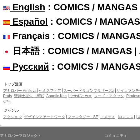
English
: COMICS / MANGAS
Español
: COMICS / MANGAS
Français
: COMICS / MANGA
日本語
: COMICS / MANGAS 
Русский
: COMICS / MANGA
トップ漫画
アミロバー Amilova
ヘミスフィア
スーパードラゴンブラザーズZ
サイコマンテ
Profs
聖闘士星矢 黒戦
Angelic Kiss
ウサギとカメ
フード・アタック
Pirate
少年
ジャンル
アクション
デザイン／アートワーク
ファンタジー - SF
コメディ
ロマンス
アミロバープロジェクト
コミュニティ