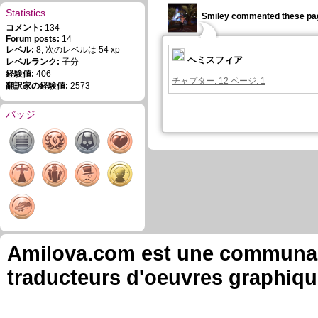
Statistics
Smiley commented these pa
コメント:
134
Forum posts:
14
レベル:
8, 次のレベルは 54 xp
ヘミスフィア
レベルランク:
子分
経験値:
406
チャプター: 12 ページ: 1
翻訳家の経験値:
2573
バッジ
Amilova.com est une communauté
traducteurs d'oeuvres graphiqu